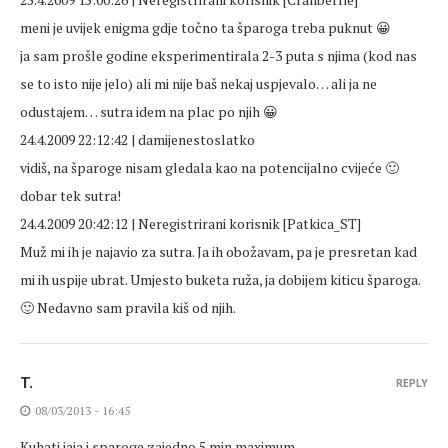
meni je uvijek enigma gdje točno ta šparoga treba puknut 😀
ja sam prošle godine eksperimentirala 2-3 puta s njima (kod nas
se to isto nije jelo) ali mi nije baš nekaj uspjevalo… ali ja ne
odustajem… sutra idem na plac po njih 😀
24.4.2009 22:12:42 | damijenestoslatko
vidiš, na šparoge nisam gledala kao na potencijalno cvijeće 🙂
dobar tek sutra!
24.4.2009 20:42:12 | Neregistrirani korisnik [Patkica_ST]
Muž mi ih je najavio za sutra. Ja ih obožavam, pa je presretan kad
mi ih uspije ubrat. Umjesto buketa ruža, ja dobijem kiticu šparoga.
🙂 Nedavno sam pravila kiš od njih.
T.
REPLY
08/03/2013 - 16:45
Kuhati jaja i sparoge zajedno 5 min maximum…