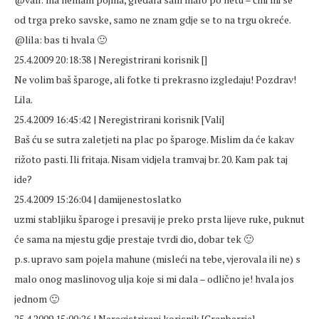
od trga preko savske, samo ne znam gdje se to na trgu okreće.
@lila: bas ti hvala 🙂
25.4.2009 20:18:38 | Neregistrirani korisnik []
Ne volim baš šparoge, ali fotke ti prekrasno izgledaju! Pozdrav!
Lila.
25.4.2009 16:45:42 | Neregistrirani korisnik [Vali]
Baš ću se sutra zaletjeti na plac po šparoge. Mislim da će kakav
rižoto pasti. Ili fritaja. Nisam vidjela tramvaj br. 20. Kam pak taj
ide?
25.4.2009 15:26:04 | damijenestoslatko
uzmi stabljiku šparoge i presavij je preko prsta lijeve ruke, puknut
će sama na mjestu gdje prestaje tvrdi dio, dobar tek 🙂
p.s. upravo sam pojela mahune (misleći na tebe, vjerovala ili ne) s
malo onog maslinovog ulja koje si mi dala – odlično je! hvala jos
jednom 🙂
25.4.2009 15:00:26 | Neregistrirani korisnik [Cranberrie]