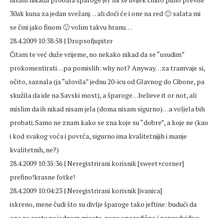
30ak kuna za jedan svežanj… ali doći će i one na red 🙂 salata mi
se čini jako finom 🙂 volim takvu hranu…
28.4.2009 10:38:58 | Dropsofjupiter
Čitam te već duže vrijeme, no nekako nikad da se “usudim”
prokomentirati…pa pomislih: why not? Anyway…za tramvaje si,
očito, saznala (ja “ulovila” jednu 20-icu od Glavnog do Cibone, pa
skužila da ide na Savski most), a šparoge…believe it or not, ali
mislim da ih nikad nisam jela (doma nisam sigurno)…a voljela bih
probati. Samo ne znam kako se zna koje su “dobre”, a koje ne (kao
i kod svakog voća i povrća, sigurno ima kvalitetnijih i manje
kvalitetnih, ne?)
28.4.2009 10:35:36 | Neregistrirani korisnik [sweet+corner]
prefino!krasne fotke!
28.4.2009 10:04:23 | Neregistrirani korisnik [ivanica]
iskreno, mene čudi što su divlje šparoge tako jeftine: budući da
one ne rastu na jednom mjestu, nego sporadično i nepredvidivo,