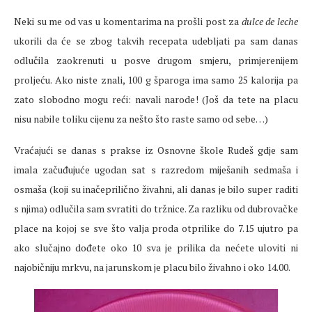
Neki su me od vas u komentarima na prošli post za
dulce de leche
ukorili da će se zbog takvih recepata udebljati pa sam danas
odlučila zaokrenuti u posve drugom smjeru, primjerenijem
proljeću. Ako niste znali, 100 g šparoga ima samo 25 kalorija pa
zato slobodno mogu reći: navali narode! (Još da tete na placu
nisu nabile toliku cijenu za nešto što raste samo od sebe…)
Vraćajući se danas s prakse iz Osnovne škole Rudeš gdje sam
imala začuđujuće ugodan sat s razredom miješanih sedmaša i
osmaša (koji su inačeprilično živahni, ali danas je bilo super raditi
s njima) odlučila sam svratiti do tržnice. Za razliku od dubrovačke
place na kojoj se sve što valja proda otprilike do 7.15 ujutro pa
ako slučajno dođete oko 10 sva je prilika da nećete uloviti ni
najobičniju mrkvu, na jarunskom je placu bilo živahno i oko 14.00.