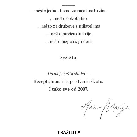
_______
… nešto jednostavno za ručak na brzinu
… nešto čokoladno
… nešto za druženje s prijateljima
… nešto mrvicu drukčije
… nešto lijepo i s pričom
.
Sve je tu.
.
Da mi je nešto slatko…
Recepti, hrana i lijepe stvari u životu.
I tako sve od 2007.
TRAŽILICA