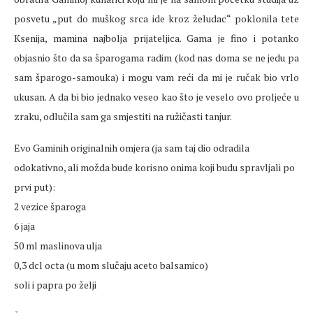
posvetu „put do muškog srca ide kroz želudac“ poklonila tete
Ksenija, mamina najbolja prijateljica. Gama je fino i potanko
objasnio što da sa šparogama radim (kod nas doma se ne jedu pa
sam šparogo-samouka) i mogu vam reći da mi je ručak bio vrlo
ukusan. A da bi bio jednako veseo kao što je veselo ovo proljeće u
zraku, odlučila sam ga smjestiti na ružičasti tanjur.
Evo Gaminih originalnih omjera (ja sam taj dio odradila
odokativno, ali možda bude korisno onima koji budu spravljali po
prvi put):
2 vezice šparoga
6 jaja
50 ml maslinova ulja
0,3 dcl octa (u mom slučaju aceto balsamico)
soli i papra po želji