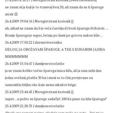
ne znam ni ja koji je to tramvaj broj 20, ali znam da su ti šparoge
mrak 😉
26.4.2009 19:04:16 | Neregistrirani korisnik []
uh, nikad ne znam da li je veća čarolija ići brati šparoge ili ih jesti….
Branje šparoga je super, šetnja po šumi po gotovu nakon kiše…
26.4.2009 17:50:22 | dzemoviveronika
HELOU, JA OBOŽAVAM ŠPAROGE. A TEK S KUHANIM JAJIMA
MMMMMMM
26.4.2009 15:54:47 | damijenestoslatko
ja ne znam koliko točno šparoga ima u kilu, ali ja sam neki dan
jedan svežanj platila 30 kn i meni se to čini pretjerano za
samoniklu biljku oko koje nema nikakve brige.
25.4.2009 23:44:45 | Neregistrirani korisnik []
super…a pošto su šparoge sada?jel 100 kn puno za kilu šparoga?
25.4.2009 22:28:35 | damijenestoslatko
@vali: ma nemam pojma, gledala sam malo po netu – čini mi se