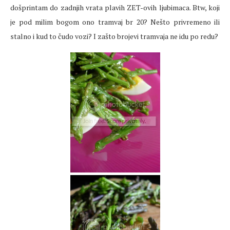
došprintam do zadnjih vrata plavih ZET-ovih ljubimaca. Btw, koji
je pod milim bogom ono tramvaj br 20? Nešto privremeno ili
stalno i kud to čudo vozi? I zašto brojevi tramvaja ne idu po redu?