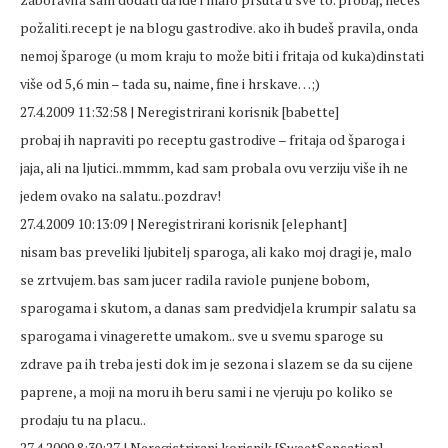
požaliti.recept je na blogu gastrodive. ako ih budeš pravila, onda
nemoj šparoge (u mom kraju to može biti i fritaja od kuka)dinstati
više od 5,6 min – tada su, naime, fine i hrskave…;)
27.4.2009 11:32:58 | Neregistrirani korisnik [babette]
probaj ih napraviti po receptu gastrodive – fritaja od šparoga i
jaja, ali na ljutici..mmmm, kad sam probala ovu verziju više ih ne
jedem ovako na salatu..pozdrav!
27.4.2009 10:13:09 | Neregistrirani korisnik [elephant]
nisam bas preveliki ljubitelj sparoga, ali kako moj dragi je, malo
se zrtvujem. bas sam jucer radila raviole punjene bobom,
sparogama i skutom, a danas sam predvidjela krumpir salatu sa
sparogama i vinagerette umakom.. sve u svemu sparoge su
zdrave pa ih treba jesti dok im je sezona i slazem se da su cijene
paprene, a moji na moru ih beru sami i ne vjeruju po koliko se
prodaju tu na placu..
27.4.2009 8:30:27 | Neregistrirani korisnik [SweetSensation]