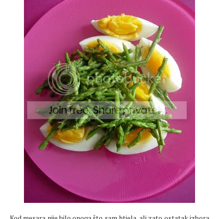
Kod mesara nije bilo onoga što sam htjela, ali zato ostatak izbora