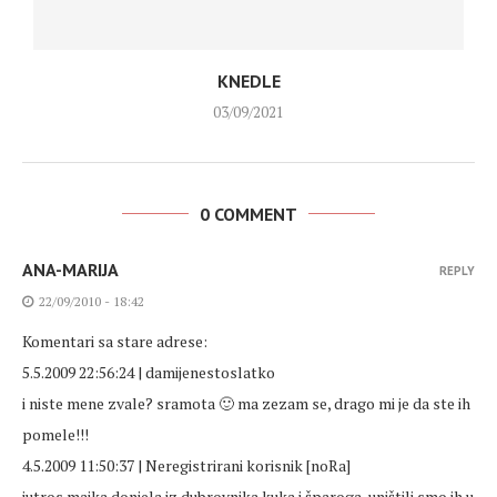
KNEDLE
03/09/2021
0 COMMENT
ANA-MARIJA
REPLY
22/09/2010 - 18:42
Komentari sa stare adrese:
5.5.2009 22:56:24 | damijenestoslatko
i niste mene zvale? sramota 🙂 ma zezam se, drago mi je da ste ih
pomele!!!
4.5.2009 11:50:37 | Neregistrirani korisnik [noRa]
jutros majka donjela iz dubrovnika kuka i šparoga, uništili smo ih u