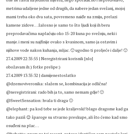
metrima udaljene jedne od drugih, da nabere jedan svežanj, mojoj
mami treba oko dva sata, povremeno naiđe na zmiju, prelazi
kamene zidove… žalosno je samo to što ljudi koji ih beru
preprodavačima naplaćuju oko 15-20 kuna po svežnju, neki i
manje. i meni su najfinije ovako s kvasinom, samo ja ostavim i
njihove vode nakon kuhanja, mljac. 🙂 ugodno ti proljeće i dalje! 🙂
27.4.2009 22:35:55 | Neregistrirani korisnik [nlo]
obožavam ih:) fotke prelipe:)
27.4.2009 13:35:32 | damijenestoslatko
@dzemoviveronika: slažem se, kombinacija je odlična!
@neregistrirani: rado bih ja to, samo nemam gdje! 🙂
@SweetSensation: hvala ti draga 🙂
@elephant: pa kod tebe se jede kraljevski! blago dragome kad ga
tako paziš 😉 šparoge su stvarno preskupe, ali što ćemo kad smo
osuđeni na plac…
@babette: znam za taj recept, gotovo identičan sam postala lani