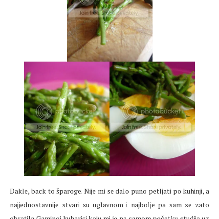
Dakle, back to šparoge. Nije mi se dalo puno petljati po kuhinji, a
najjednostavnije stvari su uglavnom i najbolje pa sam se zato
obratila Gaminoj kuharici koju mi je na samom početku studija uz