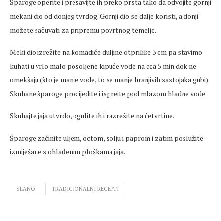
Šparoge operite i presavijte ih preko prsta tako da odvojite gornji
mekani dio od donjeg tvrdog. Gornji dio se dalje koristi, a donji
možete sačuvati za pripremu povrtnog temeljc.
Meki dio izrežite na komadiće duljine otprilike 3 cm pa stavimo
kuhati u vrlo malo posoljene kipuće vode na cca 5 min dok ne
omekšaju (što je manje vode, to se manje hranjivih sastojaka gubi).
Skuhane šparoge procijedite i ispreite pod mlazom hladne vode.
Skuhajte jaja utvrdo, ogulite ih i razrežite na četvrtine.
Šparoge začinite uljem, octom, solju i paprom i zatim poslužite
izmiješane s ohlađenim ploškama jaja.
SLANO
TRADICIONALNI RECEPTI