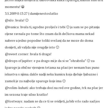
momentu! 😀
3.5.2009 0:13:27 | damijenestoslatko
@nlo: hvala! 🙂
@ivanica: hvala ti, ugodno proljeće i tebi 🙂 ja sam se po pitanju
cijene ravnala po tome što znam da ih dečkova mama nekad
nabere u jedno popodne toliki svežanj da ne moze do doma
donijeti, ali valjda nije svugdje isto 🙂
@sweet corner: hvala ti draga!
@drops of jupiter: e pa drago mi je da si se “ohrabrila” 🙂 za
šparoge ja obično vjerujem tetama na placi jer nemam bas puno
iskustva s njima. dakle nadji neku kumicu koja djeluje ljubazno i
zamoli je za najbolje sparoge koje ima 🙂
@volim-kuhati: ako trebaju doci na red ove godine, trk na plac jer
im sezona traje silno kratko!
@lostways: nadam se da ce ti se svidjeti, ja bih vrlo rado sad jos
jednu porciju ovakvih 🙂