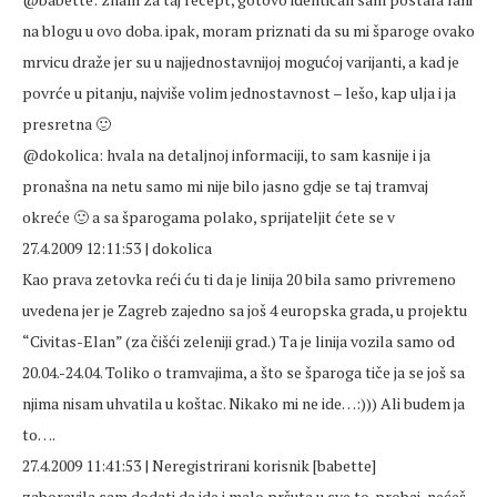
na blogu u ovo doba. ipak, moram priznati da su mi šparoge ovako
mrvicu draže jer su u najjednostavnijoj mogućoj varijanti, a kad je
povrće u pitanju, najviše volim jednostavnost – lešo, kap ulja i ja
presretna 🙂
@dokolica: hvala na detaljnoj informaciji, to sam kasnije i ja
pronašna na netu samo mi nije bilo jasno gdje se taj tramvaj
okreće 🙂 a sa šparogama polako, sprijateljit ćete se v
27.4.2009 12:11:53 | dokolica
Kao prava zetovka reći ću ti da je linija 20 bila samo privremeno
uvedena jer je Zagreb zajedno sa još 4 europska grada, u projektu
“Civitas-Elan” (za čišći zeleniji grad.) Ta je linija vozila samo od
20.04.-24.04. Toliko o tramvajima, a što se šparoga tiče ja se još sa
njima nisam uhvatila u koštac. Nikako mi ne ide…:))) Ali budem ja
to….
27.4.2009 11:41:53 | Neregistrirani korisnik [babette]
zaboravila sam dodati da ide i malo pršuta u sve to. probaj, nećeš