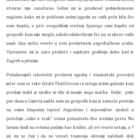
stvarno nije razočarao. Jedan mi je prodavač pobjedonosno
naglasio kako mi je poklonio jednu jagodu uz onih pola kila što
sam kupila, a prvi ovogodišnji svežanj šparoga sam kupila od
gospođe koja nije mogla sakriti oduševljenje što joj se ubrzo rađa
unuk. Ima nešto veselo u tom proljetnom zagrebačkom zraku.
Vjerojatno mi je zato proljeće i najdraže godišnje doba kad je
Zagreb u pitanju.
Pokušavajući iskoristiti proljetni ugođaj i studentski prosvjed
jučer sam se tako šetala Tkalčćevom i u izlogu jedne galerije koja
prodaje nakit je sjedila ni više ni manje nego mačka. Dalje: prije
par dana u Gajevoj naišla sam na gospođu koja je zauzela poziciju
na onim klupama ispred Algoritma i nepomično sjedeći u
položaju „ruke u zrak“ svima pokazivala dva srednja prsta. Na
Jarunu ljudi na rolama padaju kao kruške, ali svi veselo ustaju, a ?
ak mi se čini i da su vozači tramvaja skloniji sačekati dok