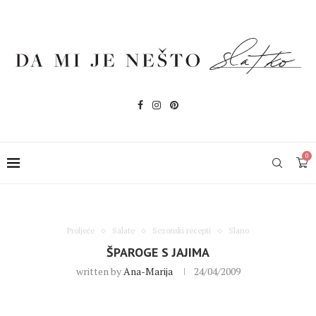
0
Proljeće
Salate
Sezonski recepti
Slano
ŠPAROGE S JAJIMA
written by
Ana-Marija
24/04/2009