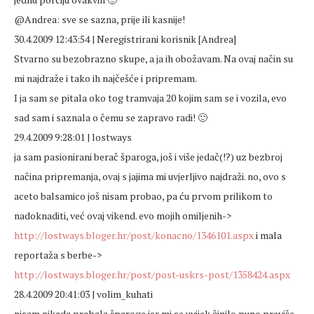
@Andrea: sve se sazna, prije ili kasnije!
30.4.2009 12:43:54 | Neregistrirani korisnik [Andrea]
Stvarno su bezobrazno skupe, a ja ih obožavam. Na ovaj način su
mi najdraže i tako ih najčešće i pripremam.
I ja sam se pitala oko tog tramvaja 20 kojim sam se i vozila, evo
sad sam i saznala o čemu se zapravo radi! 🙂
29.4.2009 9:28:01 | lostways
ja sam pasionirani berač šparoga, još i više jedač(!?) uz bezbroj
načina pripremanja, ovaj s jajima mi uvjerljivo najdraži. no, ovo s
aceto balsamico još nisam probao, pa ću prvom prilikom to
nadoknaditi, već ovaj vikend. evo mojih omiljenih->
http://lostways.bloger.hr/post/konacno/1346101.aspx
i mala
reportaža s berbe->
http://lostways.bloger.hr/post/post-uskrs-post/1358424.aspx
28.4.2009 20:41:03 | volim_kuhati
nisam nikada probala šparoge jer mi se uvijek činilo puno previše