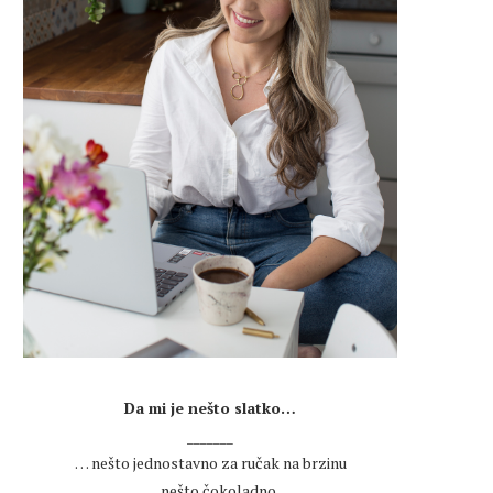
.
Da mi je nešto slatko…
_______
… nešto jednostavno za ručak na brzinu
… nešto čokoladno