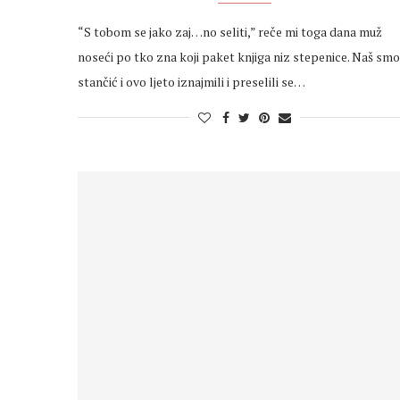
“S tobom se jako zaj…no seliti,” reče mi toga dana muž
noseći po tko zna koji paket knjiga niz stepenice. Naš smo
stančić i ovo ljeto iznajmili i preselili se…