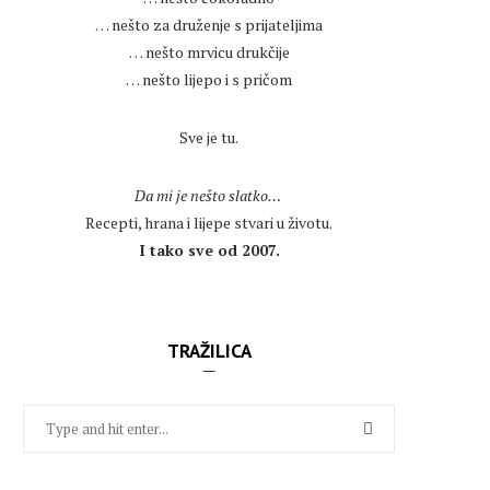
… nešto za druženje s prijateljima
… nešto mrvicu drukčije
… nešto lijepo i s pričom
.
Sve je tu.
.
Da mi je nešto slatko…
Recepti, hrana i lijepe stvari u životu.
I tako sve od 2007.
TRAŽILICA