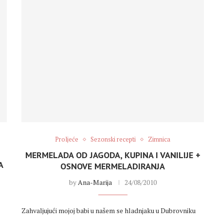
Proljeće
Sezonski recepti
Zimnica
MERMELADA OD JAGODA, KUPINA I VANILIJE +
A
OSNOVE MERMELADIRANJA
by
Ana-Marija
24/08/2010
Zahvaljujući mojoj babi u našem se hladnjaku u Dubrovniku