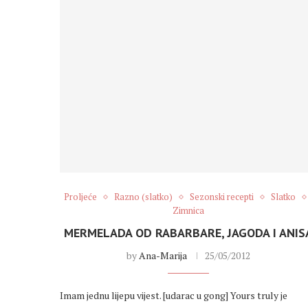
Proljeće
Razno (slatko)
Sezonski recepti
Slatko
Zimnica
MERMELADA OD RABARBARE, JAGODA I ANIS
by
Ana-Marija
25/05/2012
Imam jednu lijepu vijest. [udarac u gong] Yours truly je