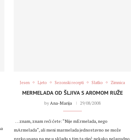
Jesen
Ljeto
Sezonski recepti
Slatko
Zimnica
MERMELADA OD ŠLJIVA S AROMOM RUŽE
by
Ana-Marija
29/08/2008
…znam, znam reći ćete: “Nije mErmelada, nego
na
mArmelada“, ali meni marmelada jednostavno ne može
preko usana pa me u skladu s tim ta riječ nekako nelagodno