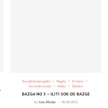
Bezalkoholni napitci
Napitci
Proljeće
Sezonski recepti
Slatko
Zimnica
L
BAZGA NO 5 – ILITI SOK OD BAZGE
by
Ana-Marija
06/06/2012