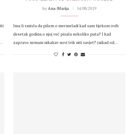
by
Ana-Marija
14/08/2019
ti
Ima li smisla da pišem o mermeladi kad sam tijekom ovih
desetak godina o njoj već pisala nekoliko puta? I kad
,…
zapravo nemam nikakav novi trik niti savjet? (nikad od…