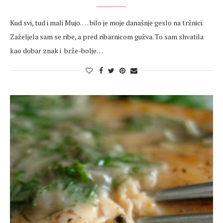
Kud svi, tud i mali Mujo. … bilo je moje današnje geslo na tržnici.
Zaželjela sam se ribe, a pred ribarnicom gužva. To sam shvatila
kao dobar znak i brže-bolje…