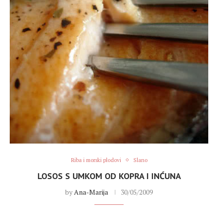
Riba i morski plodovi
Slano
LOSOS S UMKOM OD KOPRA I INĆUNA
by
Ana-Marija
30/05/2009