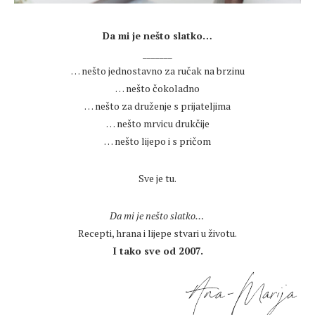
.
Da mi je nešto slatko…
_______
… nešto jednostavno za ručak na brzinu
… nešto čokoladno
… nešto za druženje s prijateljima
… nešto mrvicu drukčije
… nešto lijepo i s pričom
.
Sve je tu.
.
Da mi je nešto slatko…
Recepti, hrana i lijepe stvari u životu.
I tako sve od 2007.