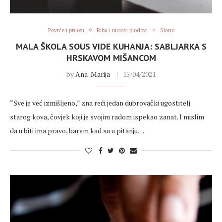
Povrće i prilozi
Riba i morski plodovi
Slano
MALA ŠKOLA SOUS VIDE KUHANJA: SABLJARKA S
HRSKAVOM MIŠANCOM
by
Ana-Marija
15/04/2021
“Sve je već izmišljeno,” zna reći jedan dubrovački ugostitelj
starog kova, čovjek koji je svojim radom ispekao zanat. I mislim
da u biti ima pravo, barem kad su u pitanju…