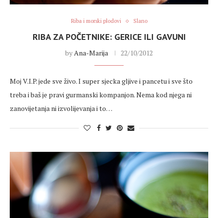
Riba i morski plodovi
Slano
RIBA ZA POČETNIKE: GERICE ILI GAVUNI
by
Ana-Marija
22/10/2012
Moj V.I.P. jede sve živo. I super sjecka gljive i pancetu i sve što
treba i baš je pravi gurmanski kompanjon. Nema kod njega ni
zanovijetanja ni izvolijevanja i to…