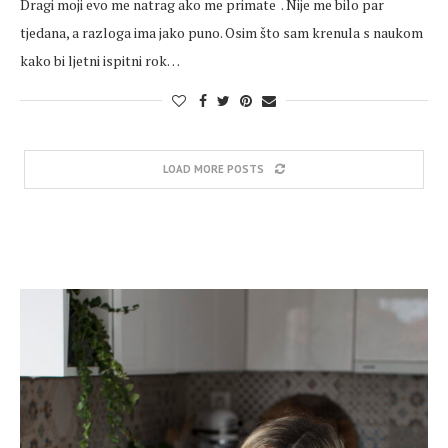
Dragi moji evo me natrag ako me primate . Nije me bilo par
tjedana, a razloga ima jako puno. Osim što sam krenula s naukom
kako bi ljetni ispitni rok…
LOAD MORE POSTS