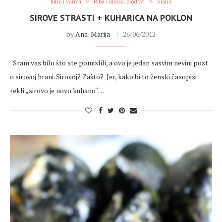
Juhe i variva
Riba i morski plodovi
Slano
SIROVE STRASTI + KUHARICA NA POKLON
by
Ana-Marija
26/06/2012
Sram vas bilo što ste pomislili, a ovo je jedan sasvim nevini post
o sirovoj hrani. Sirovoj? Zašto? Jer, kako bi to ženski časopisi
rekli „sirovo je novo kuhano“…