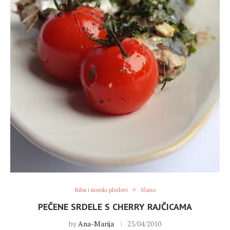
Riba i morski plodovi
Slano
PEČENE SRDELE S CHERRY RAJČICAMA
by
Ana-Marija
23/04/2010