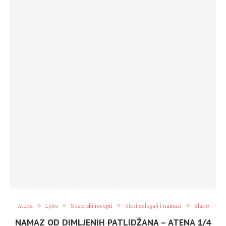
Atena
Ljeto
Sezonski recepti
Sitni zalogaji i namazi
Slano
NAMAZ OD DIMLJENIH PATLIDŽANA – ATENA 1/4