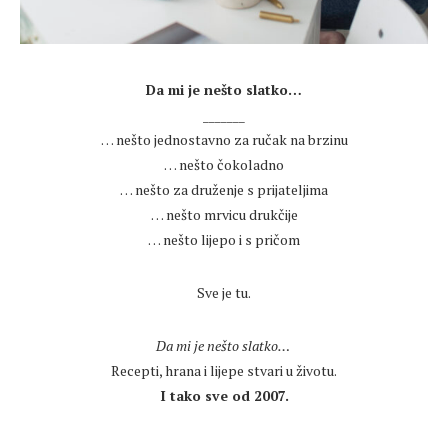
.
Da mi je nešto slatko…
_______
… nešto jednostavno za ručak na brzinu
… nešto čokoladno
… nešto za druženje s prijateljima
… nešto mrvicu drukčije
… nešto lijepo i s pričom
.
Sve je tu.
.
Da mi je nešto slatko…
Recepti, hrana i lijepe stvari u životu.
I tako sve od 2007.