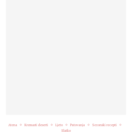
Atena
Kremasti deserti
Ljeto
Putovanja
Sezonski recepti
Slatko