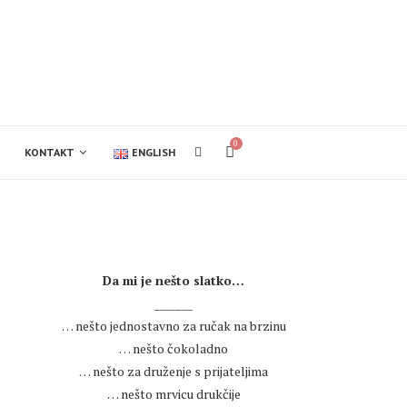
0
KONTAKT
ENGLISH
.
Da mi je nešto slatko…
_______
… nešto jednostavno za ručak na brzinu
… nešto čokoladno
… nešto za druženje s prijateljima
… nešto mrvicu drukčije