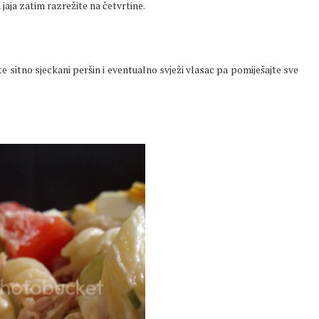
a jaja zatim razrežite na četvrtine.
 sitno sjeckani peršin i eventualno svježi vlasac pa pomiješajte sve