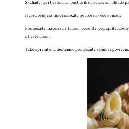
Skuhajte jaja i tjesteninu i pustite ih da se sasvim ohlade p
Iscijedite ulje iz tune i narežite povrće na veće komade.
Pomiješajte majonezu s tunom, posolite, popaprite, dodajte
s tjesteninom.
Tako spremljenu tjesteninu pomiješajte s jajima i povrćem.