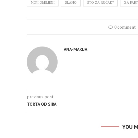
MOJI OMILJENI
SLANO
ŠTO ZA RUČAK?
ZA PAR
0 comment
ANA-MARIJA
previous post
TORTA OD SIRA
YOU M