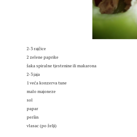
2-3 rajčice
2 zelene paprike
šaka spiralne tjestenine ili makarona
2-3 jaja
1 veća konzerva tune
malo majoneze
sol
papar
peršin
vlasac (po želji)