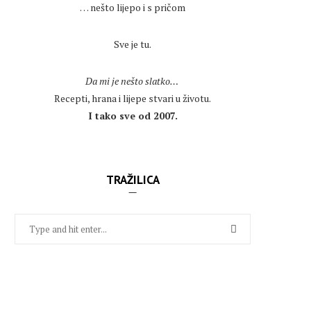
… nešto lijepo i s pričom
.
Sve je tu.
.
Da mi je nešto slatko…
Recepti, hrana i lijepe stvari u životu.
I tako sve od 2007.
TRAŽILICA