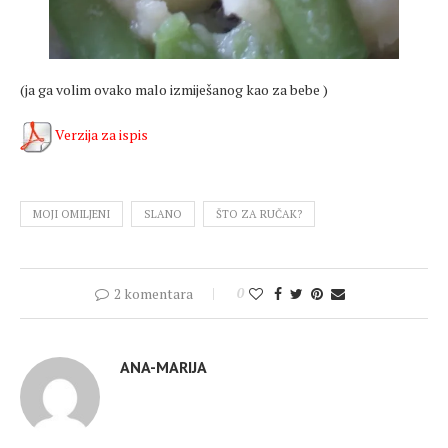
(ja ga volim ovako malo izmiješanog kao za bebe
)
Verzija za ispis
MOJI OMILJENI
SLANO
ŠTO ZA RUČAK?
2 komentara
0
ANA-MARIJA