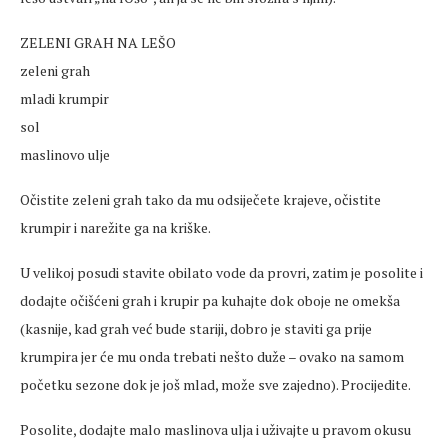
ZELENI GRAH NA LEŠO
zeleni grah
mladi krumpir
sol
maslinovo ulje
Očistite zeleni grah tako da mu odsiječete krajeve, očistite
krumpir i narežite ga na kriške.
U velikoj posudi stavite obilato vode da provri, zatim je posolite i
dodajte očišćeni grah i krupir pa kuhajte dok oboje ne omekša
(kasnije, kad grah već bude stariji, dobro je staviti ga prije
krumpira jer će mu onda trebati nešto duže – ovako na samom
početku sezone dok je još mlad, može sve zajedno). Procijedite.
Posolite, dodajte malo maslinova ulja i uživajte u pravom okusu