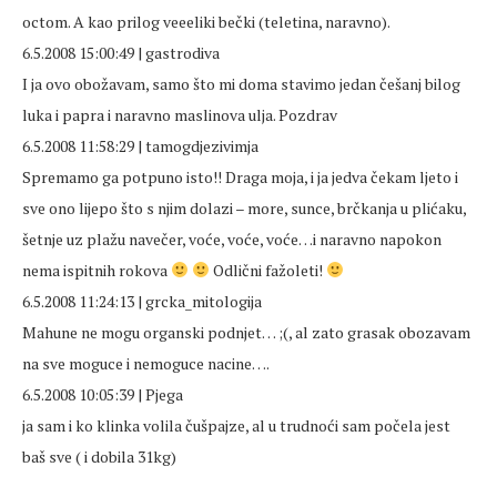
octom. A kao prilog veeeliki bečki (teletina, naravno).
6.5.2008 15:00:49 | gastrodiva
I ja ovo obožavam, samo što mi doma stavimo jedan češanj bilog
luka i papra i naravno maslinova ulja. Pozdrav
6.5.2008 11:58:29 | tamogdjezivimja
Spremamo ga potpuno isto!! Draga moja, i ja jedva čekam ljeto i
sve ono lijepo što s njim dolazi – more, sunce, brčkanja u plićaku,
šetnje uz plažu navečer, voće, voće, voće…i naravno napokon
nema ispitnih rokova
Odlični fažoleti!
6.5.2008 11:24:13 | grcka_mitologija
Mahune ne mogu organski podnjet… ;(, al zato grasak obozavam
na sve moguce i nemoguce nacine….
6.5.2008 10:05:39 | Pjega
ja sam i ko klinka volila čušpajze, al u trudnoći sam počela jest
baš sve ( i dobila 31kg)