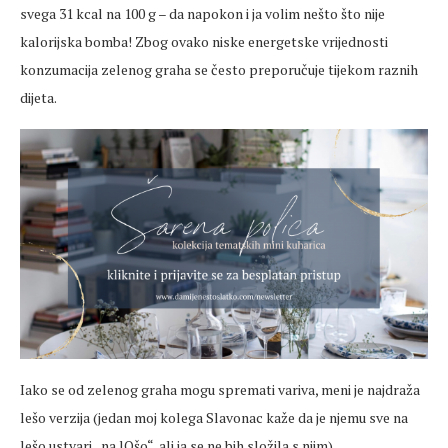
svega 31 kcal na 100 g – da napokon i ja volim nešto što nije
kalorijska bomba! Zbog ovako niske energetske vrijednosti
konzumacija zelenog graha se često preporučuje tijekom raznih
dijeta.
Iako se od zelenog graha mogu spremati variva, meni je najdraža
lešo verzija (jedan moj kolega Slavonac kaže da je njemu sve na
lešo ustvari „na lOšo“, ali ja se ne bih složila s njim).