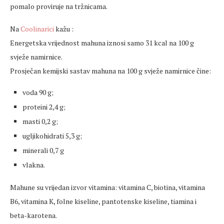
pomalo proviruje na tržnicama.
Na
Coolinarici
kažu :
Energetska vrijednost mahuna iznosi samo 31 kcal na 100 g
svježe namirnice.
Prosječan kemijski sastav mahuna na 100 g svježe namirnice čine:
voda 90 g;
proteini 2,4 g;
masti 0,2 g;
ugljikohidrati 5,3 g;
minerali 0,7 g
vlakna.
Mahune su vrijedan izvor vitamina: vitamina C, biotina, vitamina
B6, vitamina K, folne kiseline, pantotenske kiseline, tiamina i
beta-karotena.