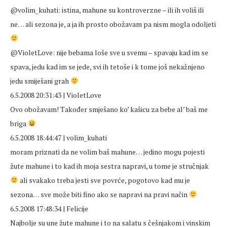
@volim_kuhati: istina, mahune su kontroverzne – ili ih voliš ili
ne… ali sezona je, a ja ih prosto obožavam pa nism mogla odoljeti
@VioletLove: nije bebama loše sve u svemu – spavaju kad im se
spava, jedu kad im se jede, svi ih tetoše i k tome još nekažnjeno
jedu smiješani grah
6.5.2008 20:31:43 | VioletLove
Ovo obožavam! Također smješano ko’ kašicu za bebe al’ baš me
briga
6.5.2008 18:44:47 | volim_kuhati
moram priznati da ne volim baš mahune… jedino mogu pojesti
žute mahune i to kad ih moja sestra napravi, u tome je stručnjak
ali svakako treba jesti sve povrće, pogotovo kad mu je
sezona… sve može biti fino ako se napravi na pravi način
6.5.2008 17:48:34 | Felicije
Najbolje su une žute mahune i to na salatu s češnjakom i vinskim