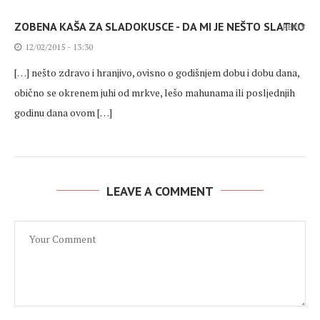
ZOBENA KAŠA ZA SLADOKUSCE - DA MI JE NEŠTO SLATKO
REPLY
12/02/2015 - 13:30
[…] nešto zdravo i hranjivo, ovisno o godišnjem dobu i dobu dana,
obično se okrenem juhi od mrkve, lešo mahunama ili posljednjih
godinu dana ovom […]
LEAVE A COMMENT