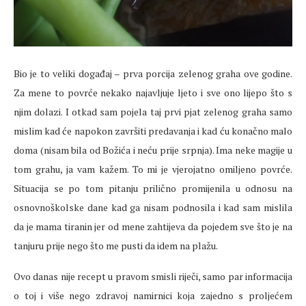
Bio je to veliki događaj – prva porcija zelenog graha ove godine.
Za mene to povrće nekako najavljuje ljeto i sve ono lijepo što s
njim dolazi. I otkad sam pojela taj prvi pjat zelenog graha samo
mislim kad će napokon završiti predavanja i kad ću konačno malo
doma (nisam bila od Božića i neću prije srpnja). Ima neke magije u
tom grahu, ja vam kažem. To mi je vjerojatno omiljeno povrće.
Situacija se po tom pitanju prilično promijenila u odnosu na
osnovnoškolske dane kad ga nisam podnosila i kad sam mislila
da je mama tiranin jer od mene zahtijeva da pojedem sve što je na
tanjuru prije nego što me pusti da idem na plažu.
Ovo danas nije recept u pravom smisli riječi, samo par informacija
o toj i više nego zdravoj namirnici koja zajedno s proljećem