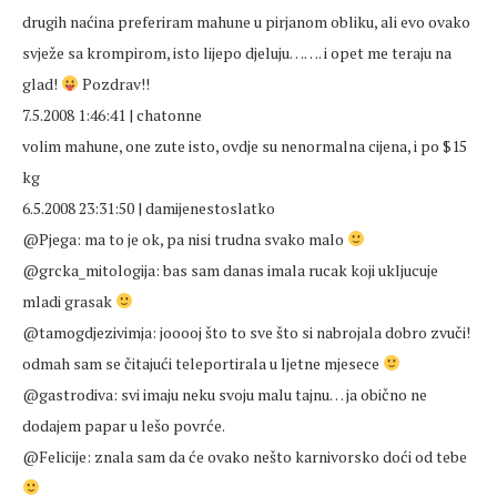
drugih naćina preferiram mahune u pirjanom obliku, ali evo ovako
svježe sa krompirom, isto lijepo djeluju……. i opet me teraju na
glad!
Pozdrav!!
7.5.2008 1:46:41 | chatonne
volim mahune, one zute isto, ovdje su nenormalna cijena, i po $15
kg
6.5.2008 23:31:50 | damijenestoslatko
@Pjega: ma to je ok, pa nisi trudna svako malo
@grcka_mitologija: bas sam danas imala rucak koji ukljucuje
mladi grasak
@tamogdjezivimja: jooooj što to sve što si nabrojala dobro zvuči!
odmah sam se čitajući teleportirala u ljetne mjesece
@gastrodiva: svi imaju neku svoju malu tajnu… ja obično ne
dodajem papar u lešo povrće.
@Felicije: znala sam da će ovako nešto karnivorsko doći od tebe