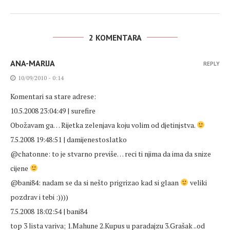
2 KOMENTARA
ANA-MARIJA
REPLY
10/09/2010 - 0:14
Komentari sa stare adrese:
10.5.2008 23:04:49 | surefire
Obožavam ga… Rijetka zelenjava koju volim od djetinjstva.
7.5.2008 19:48:51 | damijenestoslatko
@chatonne: to je stvarno previše… reci ti njima da ima da snize
cijene
@bani84: nadam se da si nešto prigrizao kad si glaan
veliki
pozdrav i tebi :))))
7.5.2008 18:02:54 | bani84
top 3 lista variva; 1.Mahune 2.Kupus u paradajzu 3.Grašak ..od