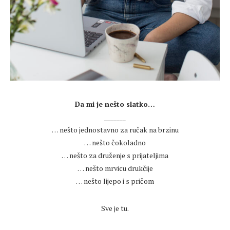
.
Da mi je nešto slatko…
_______
… nešto jednostavno za ručak na brzinu
… nešto čokoladno
… nešto za druženje s prijateljima
… nešto mrvicu drukčije
… nešto lijepo i s pričom
.
Sve je tu.
.