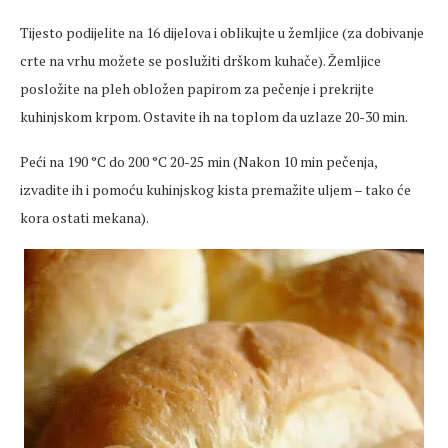
Tijesto podijelite na 16 dijelova i oblikujte u žemljice (za dobivanje
crte na vrhu možete se poslužiti drškom kuhače). Žemljice
posložite na pleh obložen papirom za pečenje i prekrijte
kuhinjskom krpom. Ostavite ih na toplom da uzlaze 20-30 min.
Peći na 190 °C do 200 °C 20-25 min (Nakon 10 min pečenja,
izvadite ih i pomoću kuhinjskog kista premažite uljem – tako će
kora ostati mekana).