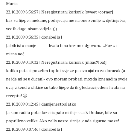
Marija
22.10.2009 8:56:57 | Neregistrirani korisnik [sweet+corner]
bas su lijepe i mekane, podsjecaju me na one zemlje iz djetinjstva,
vec ih dugo nisam vidjela:)))
22.10.2009 0:36:35 | donabella1
Ja bih isto manje———-hvala ti na brzom odgovoru….Pozz i
mirna noć
22.10.2009 0:19:32 | Neregistrirani korisnik [mljac%3a)]
koliko puta si pozelim toplo i svjeze pecivo ujutro za dorucak (a
ne ide mi se u ducan)- ovo moram probati, mozda iznenadim svoje
ovaj vikend. a slikice su tako lijepe da ih gledajuci jedem. hvala na
receptu! 🙂
22.10.2009 0:12:45 | damijenestoslatko
Ja sam radila pola doze i ispalo mi ih je cca 8. Doduse, bile su
poprilicno velike. Ako zelis nesto sitnije, onda sigurno moze!
22.10.2009 0:07:46 | donabella1