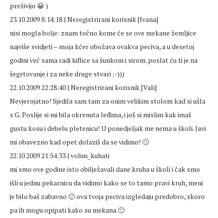
preživijo 😀 )
23.10.2009 8:14:18 | Neregistrirani korisnik [Ivana]
nisi mogla bolje: znam točno kome će se ove mekane žemljice
najviše svidjeti – moja kćer obožava ovakva peciva, a u desetoj
godini već sama radi kiflice sa šunkom i sirom. poslat ću ti je na
šegrtovanje i za neke druge stvari ;-)))
22.10.2009 22:28:40 | Neregistrirani korisnik [Vali]
Nevjerojatno! Sjedila sam tam za onim velikim stolom kad si ušla
s G. Poslije si mi bila okrenuta leđima, i još si mislim kak imaš
gustu kosu i debelu pletenicu! U ponedjeljak me nema u školi. Javi
mi obavezno kad opet dolaziš da se vidimo! 🙂
22.10.2009 21:54:33 | volim_kuhati
mi smo ove godine isto obilježavali dane kruha u školi i čak smo
išli u jednu pekarnicu da vidimo kako se to tamo pravi kruh, meni
je bilo baš zabavno 🙂 ova tvoja peciva izgledaju predobro, skoro
pa ih mogu opipati kako su mekana 🙂