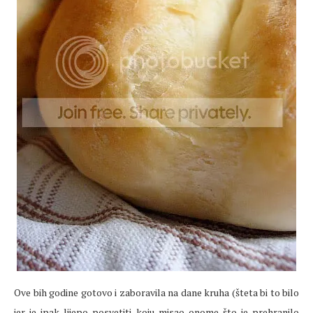
Ove bih godine gotovo i zaboravila na dane kruha (šteta bi to bilo
jer je ipak lijepo posvetiti koju misao onome što je prehranilo