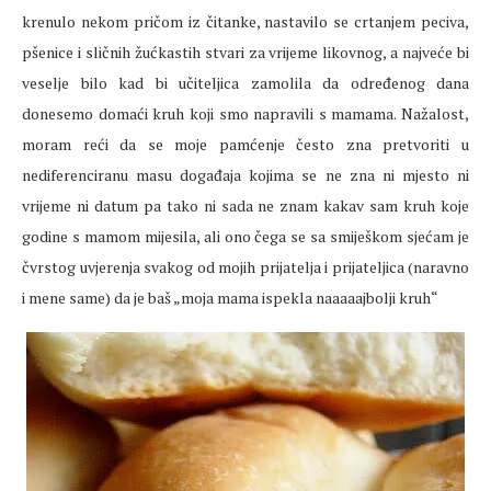
krenulo nekom pričom iz čitanke, nastavilo se crtanjem peciva,
pšenice i sličnih žućkastih stvari za vrijeme likovnog, a najveće bi
veselje bilo kad bi učiteljica zamolila da određenog dana
donesemo domaći kruh koji smo napravili s mamama. Nažalost,
moram reći da se moje pamćenje često zna pretvoriti u
nediferenciranu masu događaja kojima se ne zna ni mjesto ni
vrijeme ni datum pa tako ni sada ne znam kakav sam kruh koje
godine s mamom mijesila, ali ono čega se sa smiješkom sjećam je
čvrstog uvjerenja svakog od mojih prijatelja i prijateljica (naravno
i mene same) da je baš „moja mama ispekla naaaaajbolji kruh“