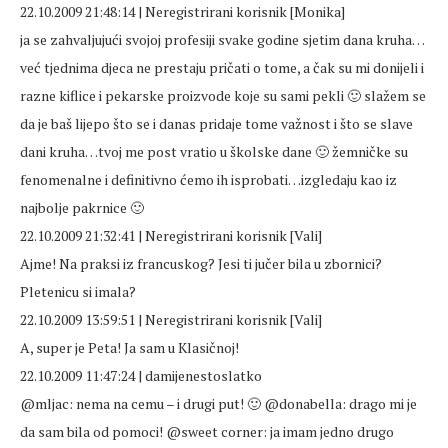
22.10.2009 21:48:14 | Neregistrirani korisnik [Monika]
ja se zahvaljujući svojoj profesiji svake godine sjetim dana kruha…
već tjednima djeca ne prestaju pričati o tome, a čak su mi donijeli i
razne kiflice i pekarske proizvode koje su sami pekli 🙂 slažem se
da je baš lijepo što se i danas pridaje tome važnost i što se slave
dani kruha…tvoj me post vratio u školske dane 🙂 žemničke su
fenomenalne i definitivno ćemo ih isprobati…izgledaju kao iz
najbolje pakrnice 🙂
22.10.2009 21:32:41 | Neregistrirani korisnik [Vali]
Ajme! Na praksi iz francuskog? Jesi ti jučer bila u zbornici?
Pletenicu si imala?
22.10.2009 13:59:51 | Neregistrirani korisnik [Vali]
A, super je Peta! Ja sam u Klasičnoj!
22.10.2009 11:47:24 | damijenestoslatko
@mljac: nema na cemu – i drugi put! 🙂 @donabella: drago mi je
da sam bila od pomoci! @sweet corner: ja imam jedno drugo