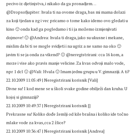
pecivo iz djetinjstva, i nikako da ga pronadjem…
@Dropsofjupiter: hvala ti na ovome draga, bas mi mama dolazi
za koji tjedan u zg i vec pricamo o tome kako idemo ovo gledati u
kino 🙂 onda kad ga pogledamo i ti i ja možemo izmjenjivati
dojmove! 🙂 @Andrea: hvala ti draga, jako su ukusne i mekane,
mislim da bi ti se mogle svidjeti i na ugriz a ne samo na oko 🙂
javim ti se ja onda za vikend? 🙂 @neregistrirani: cca 16 kom, a
moze i vise ako pravis manje velicine. Za kvas odvoji malo vode,
npr 1 dcl 🙂 @Vali: Hvala 🙂 Imam jednu grupu u V. gimnaziji. A ti?
22.10.2009 11:05:49 | Neregistrirani korisnik [Vali]
Divne su! I kod mene se u školi svake godine obilježi dan kruha. U
kojoj si gimnaziji?
22.10.2009 10:49:37 | Neregistrirani korisnik []
Prekrasne su! Koliko dođe žemlji od kile brašna i koliko ide točno
mlake vode za kvas,cca 2 žlice?
22.10.2009 10:36:47 | Neregistrirani korisnik [Andrea]