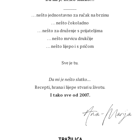
_______
… nešto jednostavno za ručak na brzinu
… nešto čokoladno
… nešto za druženje s prijateljima
… nešto mrvicu drukčije
… nešto lijepo i s pričom
.
Sve je tu.
.
Da mi je nešto slatko…
Recepti, hrana i lijepe stvari u životu.
I tako sve od 2007.
TRAŽILICA