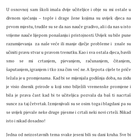
U osnovnoj sam školi imala dvije učiteljice i obje su mi ostale u
divnom sjećanju – tople i drage žene kojima su uvijek djeca na
prvom mjestu, trudile su se da nas nauče gradivo, ali i da nas u isto
vrijeme nauče lijepom ponašanju i pristojnosti. Uvijek su bile pune
razumijevanja za naše veće ili manje dječje probleme i znale su
učiniti pravu stvar u pravom trenutku. Kao i sva ostala djeca, bavili
smo se mi crtanjem, pjevanjem, računanjem, čitanjem,
šaputanjem, igranjem i tko zna čim već ne. A ljepota cijele te priče
ležala je u promjenama . Kad bi se mijenjala godišnja doba, na zidu
je visio dnenik prirode u koji smo bilježili vremenske promjene i
bila je prava čast kad bi te učiteljica pozvala da baš ti nacrtaš
sunce za taj četvrtak. Izmjenjivali su se osim toga i blagdani pa su
se uvijek pjevale neke druge pjesme i crtali neki novi crteži. Nikad
isto i nikad dosadno!
Jedna od neizostavnih tema svake jeseni bili su dani kruha. Sve bi