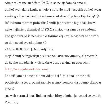
Ana prekrasne su ti žemlje! 🙂 Ja se ne sjećam da smo mi
obilježavali dane kruha u mojoj školi. No moji nećaci ih obilježavaju
svake godine u njihovim školama i totalno mi je fora taj običaj! 🙂
Još jednom moram pohvaliti žemlje jer stvarno izgledaju ko iz
neke najfinije pekarnice! 🙂 P.S. Za knjigu – ja sam da se nađemo
kad god tebi paše neovisno o forumskoj kavi. Moglo bi se odužiti
to dok se mi sve skupimo. 🙂
22.10.2009 8:59:43 | Dropsofjupiter
Hey! Žemljice izgledaju prekrasno i stvarno yummy, a ja svratih
da ti, ako možda nisi vidjela da je došao u kina, preporučim
http://www.julieandjulia.com/
…
Razmišljam o tome da idem vidjeti taj film, a trailer me baš
podsjetio na tebe, pa mi žao što nismo frendice da odemo skupa u
kino 🙂
(na web stranici ima i link na jedan blog o kuhanju…meni se sviđa!)
Pozdrav,