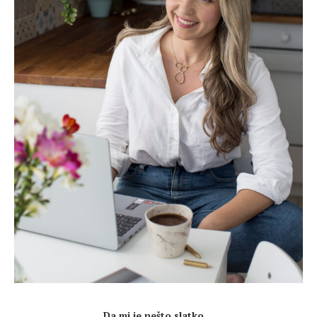
.
Da mi je nešto slatko…