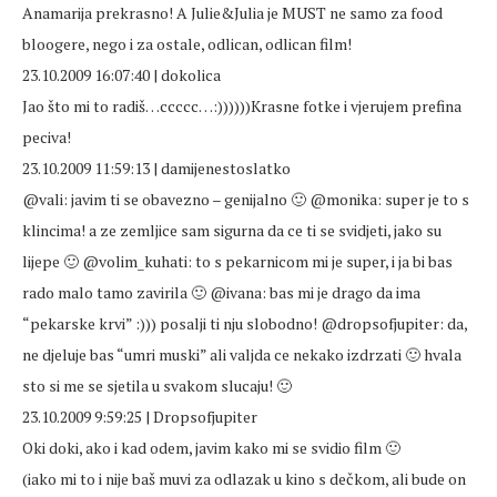
Anamarija prekrasno! A Julie&Julia je MUST ne samo za food
bloogere, nego i za ostale, odlican, odlican film!
23.10.2009 16:07:40 | dokolica
Jao što mi to radiš…ccccc…:))))))Krasne fotke i vjerujem prefina
peciva!
23.10.2009 11:59:13 | damijenestoslatko
@vali: javim ti se obavezno – genijalno 🙂 @monika: super je to s
klincima! a ze zemljice sam sigurna da ce ti se svidjeti, jako su
lijepe 🙂 @volim_kuhati: to s pekarnicom mi je super, i ja bi bas
rado malo tamo zavirila 🙂 @ivana: bas mi je drago da ima
“pekarske krvi” :))) posalji ti nju slobodno! @dropsofjupiter: da,
ne djeluje bas “umri muski” ali valjda ce nekako izdrzati 🙂 hvala
sto si me se sjetila u svakom slucaju! 🙂
23.10.2009 9:59:25 | Dropsofjupiter
Oki doki, ako i kad odem, javim kako mi se svidio film 🙂
(iako mi to i nije baš muvi za odlazak u kino s dečkom, ali bude on