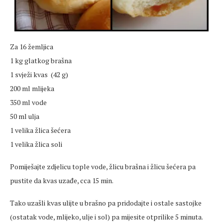
Za 16 žemljica
1 kg glatkog brašna
1 svježi kvas (42 g)
200 ml mlijeka
350 ml vode
50 ml ulja
1 velika žlica šećera
1 velika žlica soli
Pomiješajte zdjelicu tople vode, žlicu brašna i žlicu šećera pa
pustite da kvas uzađe, cca 15 min.
Tako uzašli kvas ulijte u brašno pa pridodajte i ostale sastojke
(ostatak vode, mlijeko, ulje i sol) pa mijesite otprilike 5 minuta.