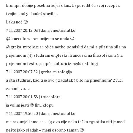
krumpir dobije posebnu boju i okus. Usporedit ću svoj recept s
tvojim kad ga budeš stavila…
Laku noć 🙂
7.11.2007 20:15:08 | damijenestoslatko
@truecolors: razumijemo se onda 😉
@grcka_mitologija: još će netko pomisliti da mi je piletina bila na
prijemnom :))) studiram engleski i francuski na filozofskom (na
prijemnom testiraju opću kulturu između ostalog)
7.11.2007 20:07:52 | grcka_mitologija
a sta studiras, kad ti je ovo ( zadatak ) bilo na prijemnom? Zvuci
zanimljivo….
7.11.2007 20:01:38 | truecolors
ja volim jesti 🙂 finu klopu
7.11.2007 19:50:20 | damijenestoslatko
ma razumjeli smo se… :)) ovo nije neka teška egzotika niti je med
nešto jako sladak – meni osobno taman 🙂