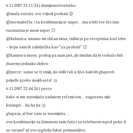
6.11.2007 23:11:34 | damijenestoslatko
@mala svirala: sve vrijedi probati 😉
@normabella: i ta kombinacija je super… ma u biti sve što ima
ruzmarina je meni super 🙂
@kuharica: imamo mi sličan ukus, vidim ja po receptima kod tebe
– hrpu sam ih zabilježila kao “za probati” 🙂
@kamen u moru: probaj pa nam javi, ali mislim da bi trebalo biti
(barem) jednako dobro
@perce: samo se ti smiji, da vidiš tek u živo kakvih gluposti
prijeđe preko mojih usta! :))
6.11.2007 22:44:26 | perce
kako si me nasmijala zadnjom rečenicom… zagoreno nije
krumpir… ha ha ha :))
glupa ja, al bar sam se nasmijala…
ovu kombinaciju sa limunom sam čula i sa teletinom ispod peke. il
se varam? al ovo izgleda fakat primamljivo..