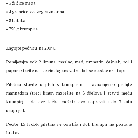
• 3 žličice meda
• 4 grančice svježeg ruzmarina
• 8 bataka
• 750 g krumpira
Zagrijte pećnicu na 200°C.
Pomiješajte sok 2 limuna, maslac, med, ruzmarin, češnjak, sol i
papar i stavite na sasvim laganu vatru dok se maslac ne otopi
Piletinu stavite u pleh s krumpirom i ravnomjerno prelijte
marinadom (treći limun razrežite na 8 dijelova i staviti među
krumpir) – do ove točke možete ovo napraviti i do 2 sata
unaprijed.
Pecite 1.5 h dok piletina ne omekša i dok krumpir ne postane
hrskav