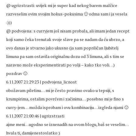
@ ugrizstrasti: uvijek mi je super kad nekog barem malčice
razveselim ovim svojim hokus-pokusima 🙂 odma sam i ja vesela
:)))
@ podvojena: s curryjem još nisam probala, ali imam jedan recept
koji samo čeka trenutak svoje slave pa se nadam da ću ubrzo, a
ovo danas je stvarno jako ukusno (ja sam popriličan ljubitelj
limuna pa sam ostavila originalnu dozu od 3 limuna, ali s tim se
naravno može eksperimentirati po volji – kako tko voli…)
pozdrav 🙂
6.11.2007 21:29:23 | podvojena_licnost
obožavam piletinu… mi je često pravimo ovako u tepsiji, s
krumpirima, ostalim povrćem i začinima… posebno mi je fino s
curry-jem… možda isprobam i ovu kombinaciju… izgleda njami 🙂
6.11.2007 21:00:46 | ugrizstrasti
ajme meni…ugodno se iznenadih na ovom blogu, baš se veselim…
hvala ti, damijenestoslatko:)