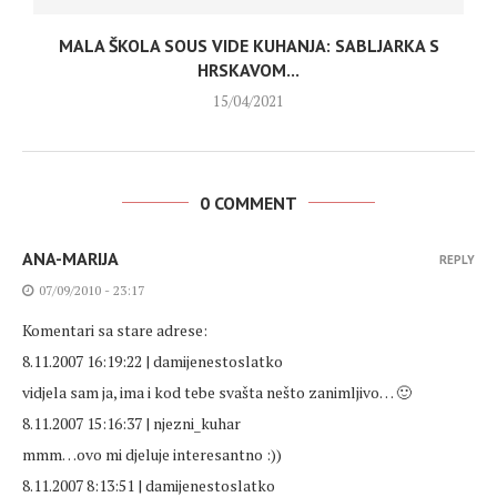
MALA ŠKOLA SOUS VIDE KUHANJA: SABLJARKA S
HRSKAVOM...
15/04/2021
0 COMMENT
ANA-MARIJA
REPLY
07/09/2010 - 23:17
Komentari sa stare adrese:
8.11.2007 16:19:22 | damijenestoslatko
vidjela sam ja, ima i kod tebe svašta nešto zanimljivo… 🙂
8.11.2007 15:16:37 | njezni_kuhar
mmm…ovo mi djeluje interesantno :))
8.11.2007 8:13:51 | damijenestoslatko