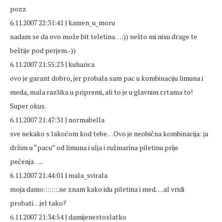
pozz
6.11.2007 22:31:41 | kamen_u_moru
nadam se da ovo može bit teletina…:)) nešto mi nisu drage te
beštije pod perjem.-))
6.11.2007 21:55:23 | kuharica
ovo je garant dobro, jer probala sam pac u kombinaciju limuna i
meda, mala razlika u pripremi, ali to je u glavnim crtama to!
Super okus.
6.11.2007 21:47:31 | normabella
sve nekako s lakoćom kod tebe…Ovo je neobična kombinacija: ja
držim u “pacu” od limuna i ulja i ružmarina piletinu prije
pečenja…..
6.11.2007 21:44:01 | mala_svirala
moja damo:::::::.ne znam kako idu piletina i med….al vridi
probati…jel tako?
6.11.2007 21:34:54 | damijenestoslatko