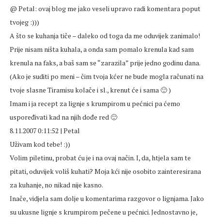
@ Petal: ovaj blog me jako veseli upravo radi komentara poput
tvojeg :)))
A što se kuhanja tiče – daleko od toga da me oduvijek zanimalo!
Prije nisam ništa kuhala, a onda sam pomalo krenula kad sam
krenula na faks, a baš sam se “zarazila” prije jedno godinu dana.
(Ako je suditi po meni – čim tvoja kćer ne bude mogla računati na
tvoje slasne Tiramisu kolače i sl., krenut će i sama 🙂 )
Imam i ja recept za lignje s krumpirom u pećnici pa ćemo
uspoređivati kad na njih dođe red 🙂
8.11.2007 0:11:52 | Petal
Uživam kod tebe! :))
Volim piletinu, probat ću je i na ovaj način. I, da, htjela sam te
pitati, oduvijek voliš kuhati? Moja kći nije osobito zainteresirana
za kuhanje, no nikad nije kasno.
Inače, vidjela sam dolje u komentarima razgovor o lignjama. Jako
su ukusne lignje s krumpirom pečene u pećnici. Jednostavno je,