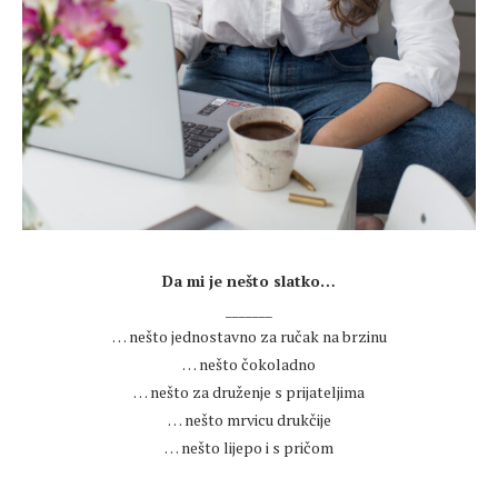
.
Da mi je nešto slatko…
_______
… nešto jednostavno za ručak na brzinu
… nešto čokoladno
… nešto za druženje s prijateljima
… nešto mrvicu drukčije
… nešto lijepo i s pričom
.