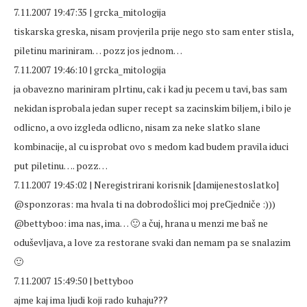
7.11.2007 19:47:35 | grcka_mitologija
tiskarska greska, nisam provjerila prije nego sto sam enter stisla,
piletinu mariniram… pozz jos jednom…
7.11.2007 19:46:10 | grcka_mitologija
ja obavezno mariniram plrtinu, cak i kad ju pecem u tavi, bas sam
nekidan isprobala jedan super recept sa zacinskim biljem, i bilo je
odlicno, a ovo izgleda odlicno, nisam za neke slatko slane
kombinacije, al cu isprobat ovo s medom kad budem pravila iduci
put piletinu…. pozz…
7.11.2007 19:45:02 | Neregistrirani korisnik [damijenestoslatko]
@sponzoras: ma hvala ti na dobrodošlici moj preCjedniče :)))
@bettyboo: ima nas, ima… 🙂 a čuj, hrana u menzi me baš ne
oduševljava, a love za restorane svaki dan nemam pa se snalazim
🙂
7.11.2007 15:49:50 | bettyboo
ajme kaj ima ljudi koji rado kuhaju???