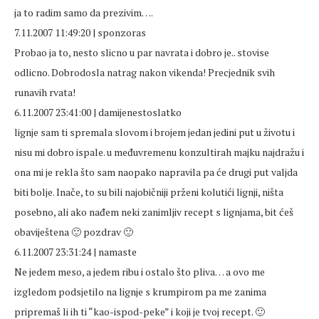
ja to radim samo da prezivim….
7.11.2007 11:49:20 | sponzoras
Probao ja to, nesto slicno u par navrata i dobro je.. stovise
odlicno. Dobrodosla natrag nakon vikenda! Precjednik svih
runavih rvata!
6.11.2007 23:41:00 | damijenestoslatko
lignje sam ti spremala slovom i brojem jedan jedini put u životu i
nisu mi dobro ispale. u međuvremenu konzultirah majku najdražu i
ona mi je rekla što sam naopako napravila pa će drugi put valjda
biti bolje. Inače, to su bili najobičniji prženi kolutići lignji, ništa
posebno, ali ako nađem neki zanimljiv recept s lignjama, bit ćeš
obaviještena 🙂 pozdrav 🙂
6.11.2007 23:31:24 | namaste
Ne jedem meso, a jedem ribu i ostalo što pliva… a ovo me
izgledom podsjetilo na lignje s krumpirom pa me zanima
pripremaš li ih ti “kao-ispod-peke” i koji je tvoj recept. 🙂