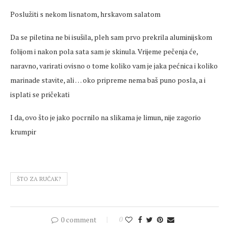
Poslužiti s nekom lisnatom, hrskavom salatom
Da se piletina ne bi isušila, pleh sam prvo prekrila aluminijskom
folijom i nakon pola sata sam je skinula. Vrijeme pečenja će,
naravno, varirati ovisno o tome koliko vam je jaka pećnica i koliko
marinade stavite, ali … oko pripreme nema baš puno posla, a i
isplati se pričekati
I da, ovo što je jako pocrnilo na slikama je limun, nije zagorio
krumpir
ŠTO ZA RUČAK?
0 comment
0