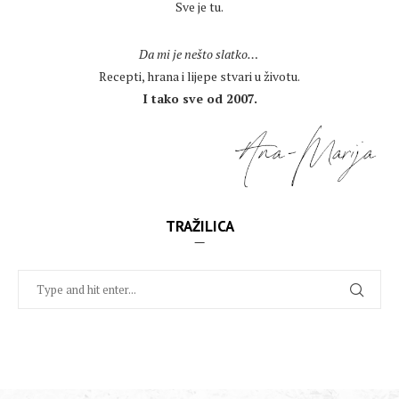
Sve je tu.
.
Da mi je nešto slatko…
Recepti, hrana i lijepe stvari u životu.
I tako sve od 2007.
TRAŽILICA