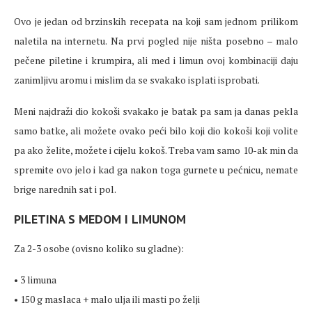
Ovo je jedan od brzinskih recepata na koji sam jednom prilikom
naletila na internetu. Na prvi pogled nije ništa posebno – malo
pečene piletine i krumpira, ali med i limun ovoj kombinaciji daju
zanimljivu aromu i mislim da se svakako isplati isprobati.
Meni najdraži dio kokoši svakako je batak pa sam ja danas pekla
samo batke, ali možete ovako peći bilo koji dio kokoši koji volite
pa ako želite, možete i cijelu kokoš. Treba vam samo 10-ak min da
spremite ovo jelo i kad ga nakon toga gurnete u pećnicu, nemate
brige narednih sat i pol.
PILETINA S MEDOM I LIMUNOM
Za 2-3 osobe (ovisno koliko su gladne
):
• 3 limuna
• 150 g maslaca + malo ulja ili masti po želji