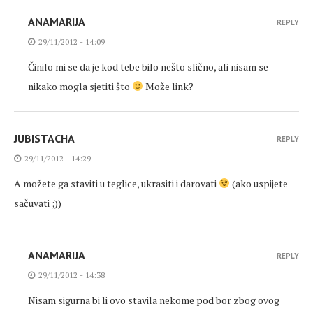
ANAMARIJA
REPLY
29/11/2012 - 14:09
Činilo mi se da je kod tebe bilo nešto slično, ali nisam se
nikako mogla sjetiti što
Može link?
JUBISTACHA
REPLY
29/11/2012 - 14:29
A možete ga staviti u teglice, ukrasiti i darovati
(ako uspijete
sačuvati ;))
ANAMARIJA
REPLY
29/11/2012 - 14:38
Nisam sigurna bi li ovo stavila nekome pod bor zbog ovog