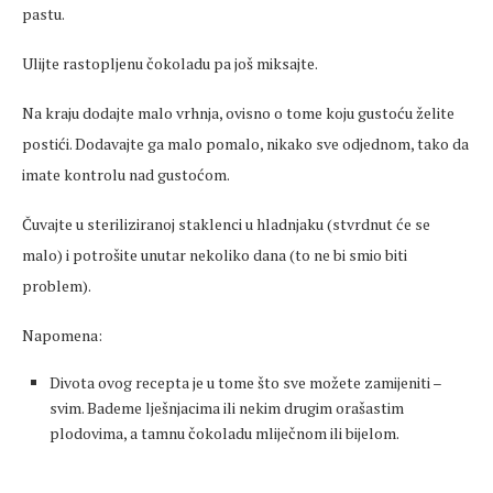
pastu.
Ulijte rastopljenu čokoladu pa još miksajte.
Na kraju dodajte malo vrhnja, ovisno o tome koju gustoću želite
postići. Dodavajte ga malo pomalo, nikako sve odjednom, tako da
imate kontrolu nad gustoćom.
Čuvajte u steriliziranoj staklenci u hladnjaku (stvrdnut će se
malo) i potrošite unutar nekoliko dana (to ne bi smio biti
problem).
Napomena:
Divota ovog recepta je u tome što sve možete zamijeniti –
svim. Bademe lješnjacima ili nekim drugim orašastim
plodovima, a tamnu čokoladu mliječnom ili bijelom.