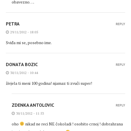
obavezno….
PETRA
REPLY
29/11/2012 - 18:05
Sviđa mi se, posebno ime.
DONATA BOZIC
REPLY
30/11/2012 - 10:44
živjela ti meni 100 godina! njamaz ti zvuči super!
ZDENKA ANTOLOVIC
REPLY
30/11/2012 - 11:53
oho
nikad ne reci NE čokoladi ! osobito crnoj ! dobrahrana