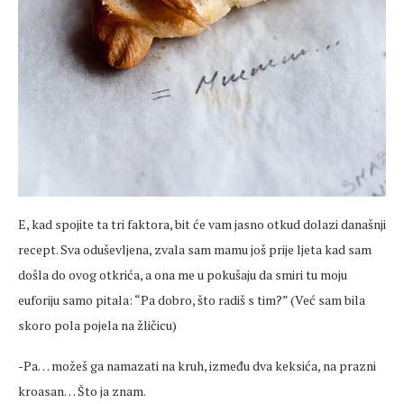
E, kad spojite ta tri faktora, bit će vam jasno otkud dolazi današnji
recept. Sva oduševljena, zvala sam mamu još prije ljeta kad sam
došla do ovog otkrića, a ona me u pokušaju da smiri tu moju
euforiju samo pitala: “Pa dobro, što radiš s tim?” (Već sam bila
skoro pola pojela na žličicu)
-Pa… možeš ga namazati na kruh, između dva keksića, na prazni
kroasan… Što ja znam.