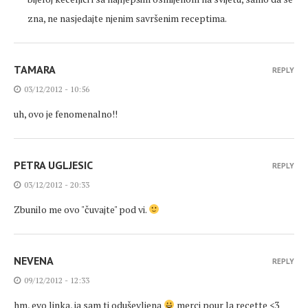
zna, ne nasjedajte njenim savršenim receptima.
TAMARA
REPLY
03/12/2012 - 10:56
uh, ovo je fenomenalno!!
PETRA UGLJESIC
REPLY
03/12/2012 - 20:33
Zbunilo me ovo "čuvajte" pod vi.
NEVENA
REPLY
09/12/2012 - 12:33
hm, evo linka, ja sam ti oduševljena
merci pour la recette <3