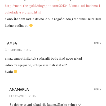
http://mari-the-gold.blogspot.com/2012/12/smaz-od-badema-i-
cokolade-sa-grand.html
a ono što sam radila davno je bila rogačolada, i Monikinu nutellu u
kućnoj radinosti
TAMSA
REPLY
10/04/2013 - 16:35
smaz sam otkrila tek sada, aliii bolje ikad nego nikad.
jedno mi nije jasno, vrhnje kiselo ili slatko?
hvala
ANAMARIJA
REPLY
10/04/2013 - 21:45
Za dobre stvari nikad nije kasno. Slatko vrhnje ツ