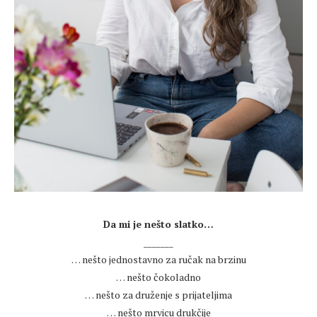
.
Da mi je nešto slatko…
_______
… nešto jednostavno za ručak na brzinu
… nešto čokoladno
… nešto za druženje s prijateljima
… nešto mrvicu drukčije