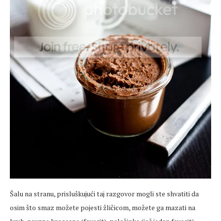
Šalu na stranu, prisluškujući taj razgovor mogli ste shvatiti da
osim što smaz možete pojesti žličicom, možete ga mazati na