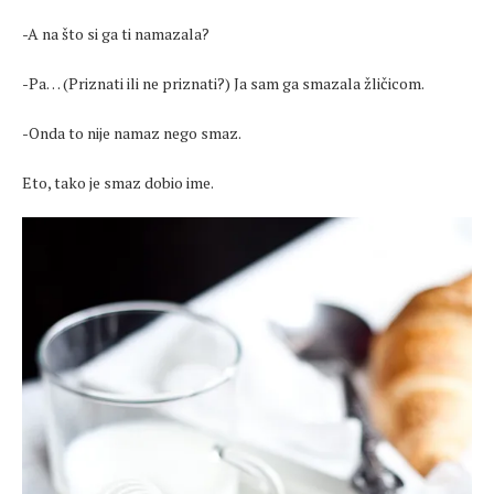
-A na što si ga ti namazala?
-Pa… (Priznati ili ne priznati?) Ja sam ga smazala žličicom.
-Onda to nije namaz nego smaz.
Eto, tako je smaz dobio ime.