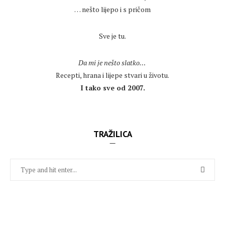
… nešto lijepo i s pričom
.
Sve je tu.
.
Da mi je nešto slatko…
Recepti, hrana i lijepe stvari u životu.
I tako sve od 2007.
TRAŽILICA