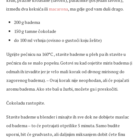
kruh, prazne kroasane (favorit), palačinke (još jedan favorit),
između dva keksića ili
macarona
, ma gdje god vam duši drago.
200 g badema
150 g tamne čokolade
do 100 ml vrhnja (ovisno o gustoći koju želite)
Ugrijte pećnicu na 160°C , stavite bademe u pleh pa ih stavite u
pećnicu da se malo popeku. Gotovi su kad osjetite miris badema (i
odmah ih izvadite jer je vrlo mali korak od divnog mirisnog do
zagorenog badema). – Ovaj korak nije neophodan, ali će pojačati
aromu badema. Ako ste baš u žurbi, možete ga i preskočiti.
Čokoladu rastopite.
Stavite bademe u blender i misajte ih sve dok ne dobijete maslac
od badema – to će potrajati otprilike 5 minuta. Samo budite
uporni, bit će grudvasto, ali daljnjim miksanjem dobit ćete finu