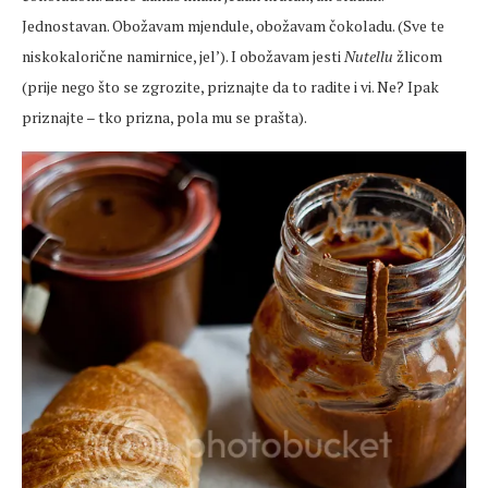
Jednostavan. Obožavam mjendule, obožavam čokoladu. (Sve te
niskokalorične namirnice, jel’). I obožavam jesti
Nutellu
žlicom
(prije nego što se zgrozite, priznajte da to radite i vi. Ne? Ipak
priznajte – tko prizna, pola mu se prašta).