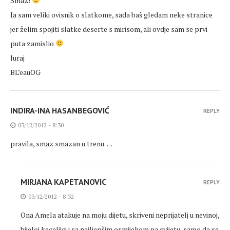
Smaz!
Ja sam veliki ovisnik o slatkome, sada baš gledam neke stranice
jer želim spojiti slatke deserte s mirisom, ali ovdje sam se prvi
puta zamislio
Juraj
BL’eauOG
INDIRA-INA HASANBEGOVIĆ
REPLY
03/12/2012 - 8:30
pravila, smaz smazan u trenu….
MIRJANA KAPETANOVIC
REPLY
03/12/2012 - 8:32
Ona Amela atakuje na moju dijetu, skriveni neprijatelj u nevinoj,
bijeloj keceljici i sa najljepšim osmijehom na svijetu, samo da se