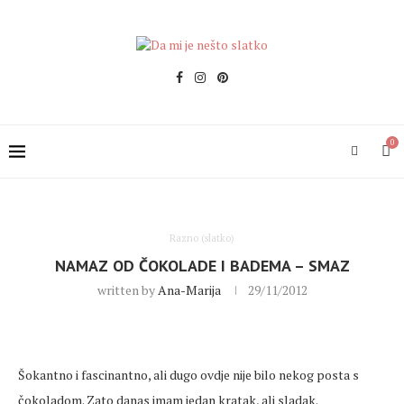
0
Razno (slatko)
NAMAZ OD ČOKOLADE I BADEMA – SMAZ
written by
Ana-Marija
29/11/2012
Šokantno i fascinantno, ali dugo ovdje nije bilo nekog posta s
čokoladom. Zato danas imam jedan kratak, ali sladak.