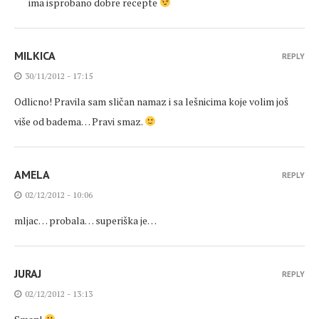
ima isprobano dobre recepte
MILKICA
REPLY
30/11/2012 - 17:15
Odlicno! Pravila sam sličan namaz i sa lešnicima koje volim još
više od badema… Pravi smaz.
AMELA
REPLY
02/12/2012 - 10:06
mljac… probala… superiška je…
JURAJ
REPLY
02/12/2012 - 13:13