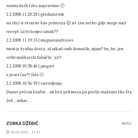
mamu da ih tako napravimo 🙂
2.2.2008 11:20:28 | gledamzvuk
na slici si stvarno kao princeza 😉 jel zna netko gdje mogu naći
recept za bolonjez umak??
2.2.2008 11:19:13 | mygunsandroses
meni je krafna dosta.. al nikad onih domaćih.. njam!! he, he.. jen
velki maškarski fašnički `zz!!
2.2.2008 10:38:46 | pjegavi
u pravi čas!!! fala 🙂
2.2.2008 10:36:39 | snovidjenja
Danas pečem krafne…ali bez pekmeza pa poslje mažemo tko šta
želi…mljac…
ZORKA DŽEBIĆ
REPLY
06/02/2013 - 11:21