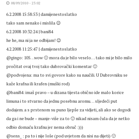
08/09/2010 - 23:02
6.2.2008 15:58:53 | damijenestoslatko
tako sam nenako i mislila 😉
6.2.2008 10:32:24 | bani84
he he, ma ni ja ne odbijam! 😉
4.2.2008 11:25:47 | damijenestoslatko
@gingo: 105…wow 🙂 mora da je bilo veselo… tako mi je bilo milo
pročitat ovaj tvoj tako dubrovački komentar 🙂
@podvojena: ma to svi govore kako su naučili. U Dubrovniku se
kaže krafna ili krafen (muški rod)
@bani84: imaš pravo – u dizana tijesta obično ide malo korice
limuna i to stvarno da jednu posebnu aromu… sljedeći put
dodajem. a s prstenom su puno ljepše za vidjeti, ali ako se dogodi
da ga i ne bude – manje-više za to 🙂 nikad nisam čula da je netko
odbio domaću krafnu jer nema obruč :)))
@sens_ : pa to i nije loše (pod uvjetom da nisi na dijeti) 🙂