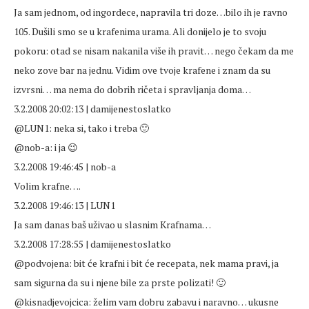
Ja sam jednom, od ingordece, napravila tri doze…bilo ih je ravno
105. Dušili smo se u krafenima urama. Ali donijelo je to svoju
pokoru: otad se nisam nakanila više ih pravit… nego čekam da me
neko zove bar na jednu. Vidim ove tvoje krafene i znam da su
izvrsni… ma nema do dobrih ričeta i spravljanja doma…
3.2.2008 20:02:13 | damijenestoslatko
@LUN1: neka si, tako i treba 🙂
@nob-a: i ja 😉
3.2.2008 19:46:45 | nob-a
Volim krafne….
3.2.2008 19:46:13 | LUN1
Ja sam danas baš uživao u slasnim Krafnama…
3.2.2008 17:28:55 | damijenestoslatko
@podvojena: bit će krafni i bit će recepata, nek mama pravi, ja
sam sigurna da su i njene bile za prste polizati! 🙂
@kisnadjevojcica: želim vam dobru zabavu i naravno… ukusne