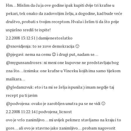
Hm… Mislim da ću ja ove godine ipak kupiti dvije tri krafne u
pekari, tek onako da zadovoljim želju, a dogodine, kad bude veće
društvo, probati s tvojim receptom. Hvala i želim ti da što prije
uspješno središ te ispite!
2.2.2008 13:12:51 | damijenestoslatko
@snovidjenja: to se zove demokracija 🙂
@pjegavi: nema na cemu 😉 i drugi put, nadam se…
@mygunsandroses: ni meni one kupovne ne predstavljaju bog
zna što… iznimka: one krafne u Vinceku kojih ima samo tijekom
maškara…
@gledamzvuk: eto i ta mi se želja ispunila:) imam negdje taj
recept pa ti javim
@podvojena: ovako je zarobljen unutra pa se ne vidi 🙂
2.2.2008 11:22:14 | podvojena_licnost
ovo je vrlo zanimljivo… mi uvijek pekmez stavljamo na kraju i to
gore… ali ovo je stavrno jako zanimljivo… probam nagovorit