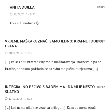
ANITA DUJELA
REPLY
12/02/2013 - 8:07
koja si ti vridnica 😉
VRIJEME MAŠKARA ZNAČI SAMO JEDNO: KRAFNE | DOBRA
REPLY
HRANA
28/02/2014 - 16:15
[…] za sezonu krafni? Vrijeme je maškaravanja i karnevala pa će
krafne, odnosno pokladnice sa svim mogućim punjenjima […]
INTEGRALNO PECIVO S BADEMIMA - DA MI JE NEŠTO
REPLY
SLATKO
12/02/2015 - 13:25
[…] koji nema nikakve veze sa snijegom). Kvas za mene znači