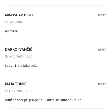
MIROSLAV BIGEC
REPLY
06/02/2013 - 18:10
njamiiiiiiii
DARKO IVANČIĆ
REPLY
06/02/2013 - 18:20
super, i ja ih jako voli.
MAJA TOMIĆ
REPLY
11/02/2013 - 17:16
odličan recept, psuper su , sutra svi kuhače u ruke