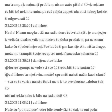
ma trampa je najmanji problem, nisam zato pitala! 🙂 vjerojatno
će biti još nekih termina pa ćeš valjda uspjeti uhvatiti nekog koji će
ti odgovarati 🙂
3.2.2008 13:28:20 | callirhoe
Hvala! Nisam mogla otići na radionicu u četvrtak (što je sranje, jer
je veljača idealno vrijeme, inače u to doba predajem, pa ne znam
kako ću sljedeći mjesec). Poslat ću ti pm kasnije. Ako ništa drugo,
možemo trampiti tvoje recepte i moju francusku kuharicu 🙂
3.2.2008 12:30:25 | damijenestoslatko
@forrestgump: ne vole svi sve 🙂 treba biti tolerantan 🙂
@callirhoe: tu mješavinu možeš spremiti na isti način kao i slanić
– sva su ta variva na istu foru i meni je to sve ukusno…dobar tek
🙂
nisi mi rekla kako je bilo na radionici? 🙂
3.2.2008 11:05:21 | callirhoe
Naše su “pokladnice” jučer bile sendviči, i to čak ne oni polu-