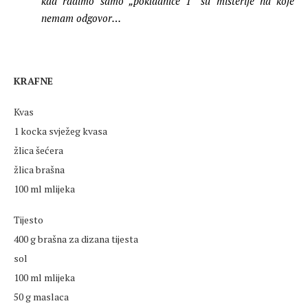
kad radimo samo „pokladnice 1“ su misterije na koje
nemam odgovor…
KRAFNE
Kvas
1 kocka svježeg kvasa
žlica šećera
žlica brašna
100 ml mlijeka
Tijesto
400 g brašna za dizana tijesta
sol
100 ml mlijeka
50 g maslaca