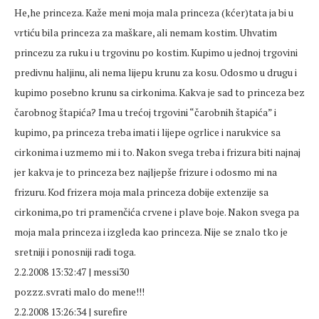
He,he princeza. Kaže meni moja mala princeza (kćer)tata ja bi u
vrtiću bila princeza za maškare, ali nemam kostim. Uhvatim
princezu za ruku i u trgovinu po kostim. Kupimo u jednoj trgovini
predivnu haljinu, ali nema lijepu krunu za kosu. Odosmo u drugu i
kupimo posebno krunu sa cirkonima. Kakva je sad to princeza bez
čarobnog štapića? Ima u trećoj trgovini “čarobnih štapića” i
kupimo, pa princeza treba imati i lijepe ogrlice i narukvice sa
cirkonima i uzmemo mi i to. Nakon svega treba i frizura biti najnaj
jer kakva je to princeza bez najljepše frizure i odosmo mi na
frizuru. Kod frizera moja mala princeza dobije extenzije sa
cirkonima,po tri pramenčića crvene i plave boje. Nakon svega pa
moja mala princeza i izgleda kao princeza. Nije se znalo tko je
sretniji i ponosniji radi toga.
2.2.2008 13:32:47 | messi30
pozzz.svrati malo do mene!!!
2.2.2008 13:26:34 | surefire