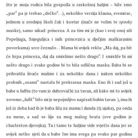
što je moja rodica bila gospođa u raskošnoj haljini – bile smo
„par“ pa je trebao „dečko“…), nekoliko verzija klauna, svemirac,
jednom u srednjoj školi čak i kostur (inače ne volim te
spooky
maske), samo nikad: princeza. A za tim mi je (kao i svoj onoj sili
Pepeljuga, Snjeguljica i inih princezica u dječjim maškaranim
povorkama) srce čeznulo… Mama bi uvijek rekla: „Ma daj, pa bit
će hrpa princeza, daj da smislimo nešto drugo“. I smislile bi mi
nešto drugo i svake godine bi to bila odlična maska. Baba bi se
prihvatila šivaće mašine i za nekoliko dana i nakon nekoliko
probnih „seansi“ nastala bi prekrasna maska. Eno ih i sad još u
babe u šufitu (to vam je dubrovački za tavan, ali kako mi to uvijek
zovemo „šufit“ bilo mi je nepojmljivo napisati babin tavan
), ima ih
još iz doba kad ih je baba šila za mamu i dunda (tj. ujaka), pa onda
za mene, a sad se šije za mog malog brata (ove godine je
charleston djevojka). Tu i tamo te haljine vide svjetlo dana jer se
uvijek netko sjeti da u babe Ine ima svega pa svako par godina