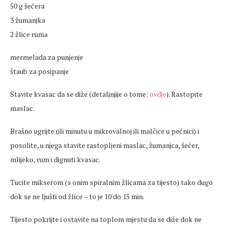
50 g šećera
3 žumanjka
2 žlice ruma
mermelada za punjenje
štaub za posipanje
Stavite kvasac da se diže (detaljnjije o tome:
ovdje
). Rastopite
maslac.
Brašno ugrijte (ili minutu u mikrovalnoj ili malčice u pećnici) i
posolite, u njega stavite rastopljeni maslac, žumanjca, šećer,
mlijeko, rum i dignuti kvasac.
Tucite mikserom (s onim spiralnim žlicama za tijesto) tako dugo
dok se ne ljušti od žlice – to je 10 do 15 min.
Tijesto pokrijte i ostavite na toplom mjestu da se diže dok ne