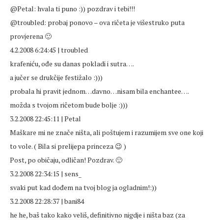
@Petal: hvala ti puno :)) pozdrav i tebi!!!
@troubled: probaj ponovo – ova ričeta je višestruko puta
provjerena 🙂
4.2.2008 6:24:45 | troubled
krafeniću, ođe su danas pokladi i sutra….
a jučer se drukčije festižalo :)))
probala hi pravit jednom…davno…nisam bila enchantee….
možda s tvojom ričetom bude bolje :)))
3.2.2008 22:45:11 | Petal
Maškare mi ne znače ništa, ali poštujem i razumijem sve one koji
to vole. ( Bila si prelijepa princeza 😉 )
Post, po običaju, odličan! Pozdrav. 🙂
3.2.2008 22:34:15 | sens_
svaki put kad dođem na tvoj blog ja ogladnim!:))
3.2.2008 22:28:37 | bani84
he he, baš tako kako veliš, definitivno nigdje i ništa baz (za