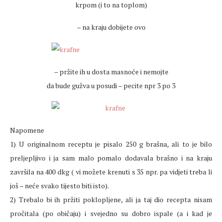
krpom (i to na toplom)
– na kraju dobijete ovo
– pržite ih u dosta masnoće i nemojte
da bude gužva u posudi – pecite npr 3 po 3
Napomene
1) U originalnom receptu je pisalo 250 g brašna, ali to je bilo
preljepljivo i ja sam malo pomalo dodavala brašno i na kraju
završila na 400 dkg ( vi možete krenuti s 35 npr. pa vidjeti treba li
još – neće svako tijesto biti isto).
2) Trebalo bi ih pržiti poklopljene, ali ja taj dio recepta nisam
pročitala (po običaju) i svejedno su dobro ispale (a i kad je