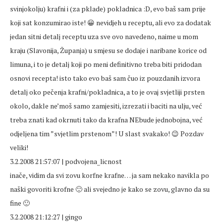
svinjokolju) krafni i (za pklade) pokladnica :D, evo baš sam prije
koji sat konzumirao iste! 😀 nevidjeh u receptu, ali evo za dodatak
jedan sitni detalj receptu uza sve ovo navedeno, naime u mom
kraju (Slavonija, Županja) u smjesu se dodaje i naribane korice od
limuna, i to je detalj koji po meni definitivno treba biti pridodan
osnovi recepta! isto tako evo baš sam čuo iz pouzdanih izvora
detalj oko pečenja krafni/pokladnica, a to je ovaj svjetliji prsten
okolo, dakle ne’moš samo zamjesiti, izrezati i baciti na ulju, već
treba znati kad okrnuti tako da krafna NEbude jednobojna, već
odjeljena tim ”svjetlim prstenom”! U slast svakako! 😉 Pozdav
veliki!
3.2.2008 21:57:07 | podvojena_licnost
inače, vidim da svi zovu korfne krafne… ja sam nekako navikla po
naški govoriti krofne 🙂 ali svejedno je kako se zovu, glavno da su
fine 🙂
3.2.2008 21:12:27 | gingo