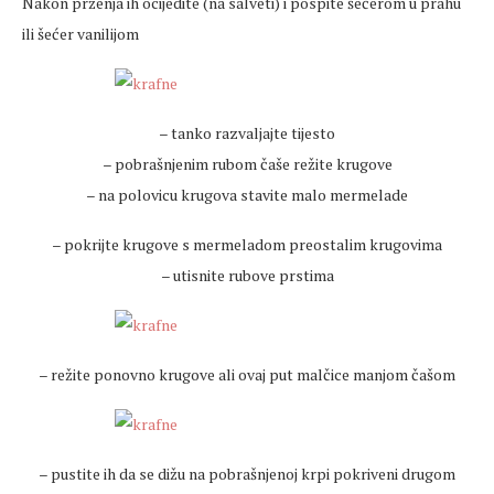
Nakon prženja ih ocijedite (na salveti) i pospite šećerom u prahu
ili šećer vanilijom
– tanko razvaljajte tijesto
– pobrašnjenim rubom čaše režite krugove
– na polovicu krugova stavite malo mermelade
– pokrijte krugove s mermeladom preostalim krugovima
– utisnite rubove prstima
– režite ponovno krugove ali ovaj put malčice manjom čašom
– pustite ih da se dižu na pobrašnjenoj krpi pokriveni drugom