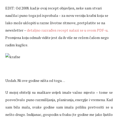
EDIT: Od 2008. kad je ovaj recept objavljen, neke sam stvari
naučila i puno toga još isprobala – za novu verziju krafni koja se
lako može uklopiti u razne životne ritmove, pretplatite se na
newsletter –
detaljno razrađen recept nalazi se u ovom PDF-u
.
Promjena koju odmah vidite jest da ih više ne režem čašom nego
radim kuglice.
Uzdah. Ni ove godine ništa od toga…
U mojoj obitelji su maškare uvijek imale važno mjesto – tome se
posvećivalo puno razmišljanja, planiranja, energije i vremena. Kad
sam bila mala, svake godine sam imala priliku pretvoriti se u
nešto drugo. Indijanac, gospodin u fraku (te godine me jako ljutilo