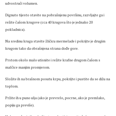
udvostruči volumen.
Dignuto tijesto stavite na pobrašnjenu površinu, razvljajte ga i
režite čašom krugove (cca 40 krugova što je jednako 20
pokladnica).
Na sredinu kruga stavite žličicu mermelade i pokrijte je drugim
krugom tako da obrašnjena strana dođe gore.
Prstom okolo malo utisnite i režite krafne drugom čašom s
malčice manjim promjerom.
Složite ih na brašnom posutu krpu, pokrijte i pustite da se dižu na
toplom.
Pržite ih u puno ulja (ako je prevrelo, pocrne, ako je premlako,
popiju ga previše).