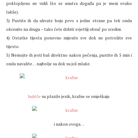
poklopljeno ne vidiš što se unutra događa pa je meni ovako
lakše).
3) Pustite ih da uhvate boju prvo s jedne strane pa tek onda
okrenite na drugu – tako ćete dobiti svjetliji obruč po sredini.
4) Ostatke tijesta ponovno mijesite sve dok ne potrošite sve
tijesto.
5) Nemojte ih jesti baš direktno nakon pečenja, pustite ih 5 min i
onda navalite… najbolje su dok su još mlake.
buhtle
su plazile jezik, krafne se smješkaju
i nakon ovoga…