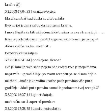
krafne :)))
3.2.2008 17:04:53 | kisnadjevojcica
Ma di sam baš sad došla kod tebe..šala
Evo mi još jedan razlog da napravim krafne.
I moja Pepita će biti ukljućena.Biće brašna na sve strane jupi…….
Njen je zadatak čašom raditi krugove tako da nam je to usput
dobra vježba za finu motoriku.
Pozdrav veliki šaljem
3.2.2008 16:45:44 | podvojena_licnost
evo ja sam upravo sada pojela par krofni koje je moja mama
napravila… pravila ih je po svom receptu pa se nisam htjela
miješati… inače jako volim krofne pa ih pravimo više puta
godišnje… idući puta pravim sama i isprobavam tvoj recept 🙂
3.2.2008 16:27:11 | sportskaraja
ma krafne su ti super :d pozdrav
3.2.2008 13:38:35 | damijenestoslatko