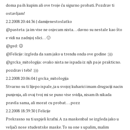
doma pa ih kupim ali ove tvoje ću sigurno probati. Pozdrav ti
ostavljam!
2.2.2008 20:44:36 | damijenestoslatko
@pasteta: ja im vise ne osjecam nista… davno su nestale kao što
e vidi na zadnjoj slici… 🙂
@ged: 😉
@Felicije: izgleda da sam jako u trendu onda ove godine :)))
@grcka_mitologija: ovako nista ne ispada iz njh pa je prakticno.
pozdrav i tebi! :)))
2.2.2008 20:06:04 | grcka_mitologija
Stvarno su ti lijepo ispale, ja u svojoj kuharici imam drugaciji nacin
punjenja, ali ovaj tvoj mi se puno vise svidja, nisam ih nikada
pravila sama, ali morat cu probat….pozz
2.2.2008 18:39:30 | Felicije
Prekrasno su ti uspjeli krafni. A za maskenbal se izgleda jako u
veljači nose studentske maske. To su one s upalim, malim