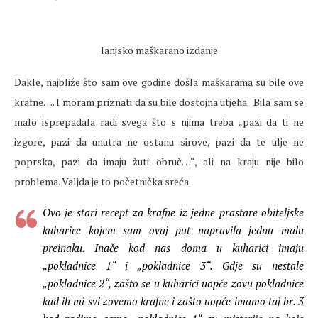
lanjsko maškarano izdanje
Dakle, najbliže što sam ove godine došla maškarama su bile ove
krafne…. I moram priznati da su bile dostojna utjeha.
Bila sam se
malo isprepadala radi svega što s njima treba „pazi da ti ne
izgore, pazi da unutra ne ostanu sirove, pazi da te ulje ne
poprska, pazi da imaju žuti obruč…“, ali na kraju nije bilo
problema. Valjda je to početnička sreća.
Ovo je stari recept za krafne iz jedne prastare obiteljske
kuharice kojem sam ovaj put napravila jednu malu
preinaku. Inače kod nas doma u kuharici imaju
„pokladnice 1“ i „pokladnice 3“. Gdje su nestale
„pokladnice 2“, zašto se u kuharici uopće zovu pokladnice
kad ih mi svi zovemo krafne i zašto uopće imamo taj br. 3