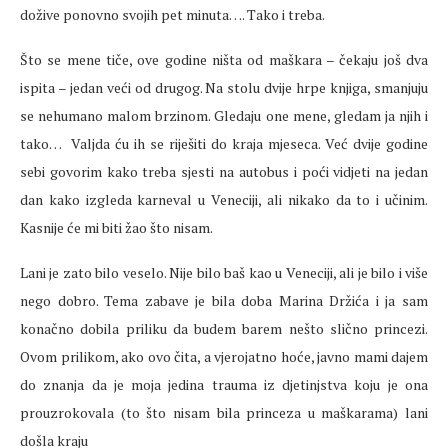
dožive ponovno svojih pet minuta…. Tako i treba.
Što se mene tiče, ove godine ništa od maškara – čekaju još dva
ispita – jedan veći od drugog. Na stolu dvije hrpe knjiga, smanjuju
se nehumano malom brzinom. Gledaju one mene, gledam ja njih i
tako…
Valjda ću ih se riješiti do kraja mjeseca. Već dvije godine
sebi govorim kako treba sjesti na autobus i poći vidjeti na jedan
dan kako izgleda karneval u Veneciji, ali nikako da to i učinim.
Kasnije će mi biti žao što nisam.
Lani je zato bilo veselo. Nije bilo baš kao u Veneciji, ali je bilo i više
nego dobro. Tema zabave je bila doba Marina Držića i ja sam
konačno dobila priliku da budem barem nešto slično princezi.
Ovom prilikom, ako ovo čita, a vjerojatno hoće, javno mami dajem
do znanja da je moja jedina trauma iz djetinjstva koju je ona
prouzrokovala (to što nisam bila princeza u maškarama) lani
došla kraju