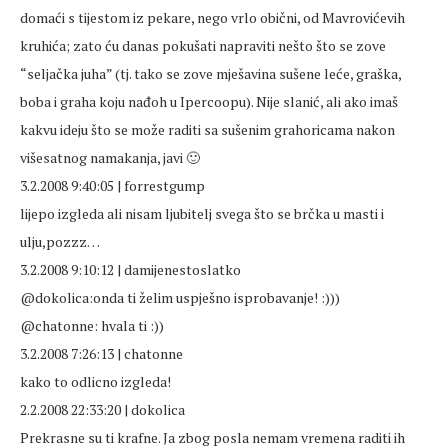
domaći s tijestom iz pekare, nego vrlo obični, od Mavrovićevih
kruhića; zato ću danas pokušati napraviti nešto što se zove
“seljačka juha” (tj. tako se zove mješavina sušene leće, graška,
boba i graha koju nađoh u Ipercoopu). Nije slanić, ali ako imaš
kakvu ideju što se može raditi sa sušenim grahoricama nakon
višesatnog namakanja, javi 🙂
3.2.2008 9:40:05 | forrestgump
lijepo izgleda ali nisam ljubitelj svega što se brčka u masti i
ulju,pozzz…
3.2.2008 9:10:12 | damijenestoslatko
@dokolica:onda ti želim uspješno isprobavanje! :)))
@chatonne: hvala ti :))
3.2.2008 7:26:13 | chatonne
kako to odlicno izgleda!
2.2.2008 22:33:20 | dokolica
Prekrasne su ti krafne. Ja zbog posla nemam vremena raditi ih