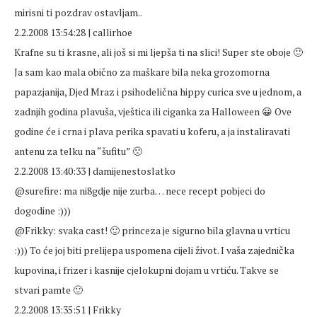
mirisni ti pozdrav ostavljam..
2.2.2008 13:54:28 | callirhoe
Krafne su ti krasne, ali još si mi ljepša ti na slici! Super ste oboje 🙂
Ja sam kao mala obično za maškare bila neka grozomorna
papazjanija, Djed Mraz i psihodelična hippy curica sve u jednom, a
zadnjih godina plavuša, vještica ili ciganka za Halloween 😀 Ove
godine će i crna i plava perika spavati u koferu, a ja instaliravati
antenu za telku na “šufitu” 🙁
2.2.2008 13:40:33 | damijenestoslatko
@surefire: ma ni8gdje nije zurba… nece recept pobjeci do
dogodine :)))
@Frikky: svaka cast! 🙂 princeza je sigurno bila glavna u vrticu
:))) To će joj biti prelijepa uspomena cijeli život. I vaša zajednička
kupovina, i frizer i kasnije cjelokupni dojam u vrtiću. Takve se
stvari pamte 🙂
2.2.2008 13:35:51 | Frikky