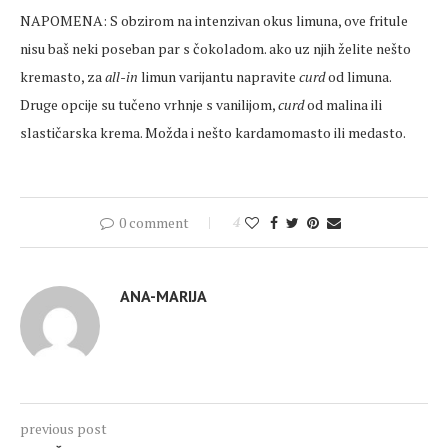
NAPOMENA: S obzirom na intenzivan okus limuna, ove fritule
nisu baš neki poseban par s čokoladom. ako uz njih želite nešto
kremasto, za
all-in
limun varijantu napravite
curd
od limuna.
Druge opcije su tučeno vrhnje s vanilijom,
curd
od malina ili
slastičarska krema. Možda i nešto kardamomasto ili medasto.
0 comment
4
ANA-MARIJA
previous post