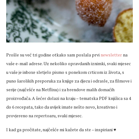
Prošle su već tri godine otkako sam poslala prvi
newsletter
na
vaše e-mail adrese. Uz nekoliko opravdanih iznimki, svaki mjesec
u vaše je inboxe sletjelo pismo s ponekom crticom iz života, s
puno šarolikih preporuka za knjige za djecu i odrasle, za filmove i
serije (najčešće na Netflixu) i za brendove malih domaćih
proizvođača. A šećer dolazi na kraju – tematska PDF knjižica sa 4
do 6 recepata, tako da uvijek imate nešto novo, kreativno i
provjereno na repertoaru, svaki mjesec.
I kad ga pročitate, najčešće mi kažete da ste – inspiriani ♥