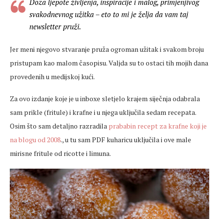
Doza ljepote življenja, inspiracije i malog, primjenjivog
svakodnevnog užitka – eto to mi je želja da vam taj
newsletter pruži.
Jer meni njegovo stvaranje pruža ogroman užitak i svakom broju
pristupam kao malom časopisu. Valjda su to ostaci tih mojih dana
provedenih u medijskoj kući.
Za ovo izdanje koje je u inboxe sletjelo krajem siječnja odabrala
sam prikle (fritule) i krafne i u njega uključila sedam recepata.
Osim što sam detaljno razradila
prababin recept za krafne koji je
na blogu od 2008
., u tu sam PDF kuharicu uključila i ove male
mirisne fritule od ricotte i limuna.