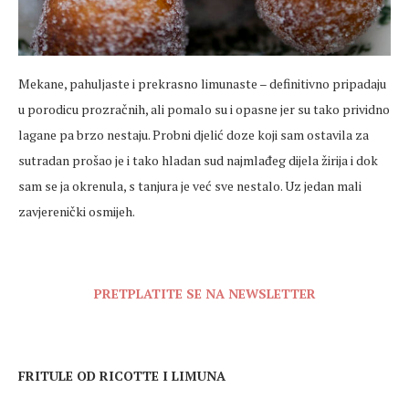
Mekane, pahuljaste i prekrasno limunaste – definitivno pripadaju
u porodicu prozračnih, ali pomalo su i opasne jer su tako prividno
lagane pa brzo nestaju. Probni djelić doze koji sam ostavila za
sutradan prošao je i tako hladan sud najmlađeg dijela žirija i dok
sam se ja okrenula, s tanjura je već sve nestalo. Uz jedan mali
zavjerenički osmijeh.
PRETPLATITE SE NA NEWSLETTER
FRITULE OD RICOTTE I LIMUNA