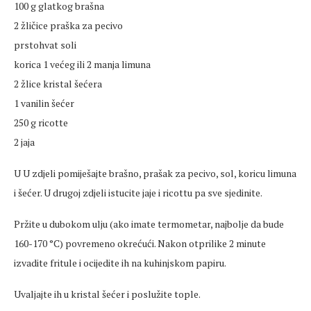
100 g glatkog brašna
2 žličice praška za pecivo
prstohvat soli
korica 1 većeg ili 2 manja limuna
2 žlice kristal šećera
1 vanilin šećer
250 g ricotte
2 jaja
U U zdjeli pomiješajte brašno, prašak za pecivo, sol, koricu limuna
i šećer. U drugoj zdjeli istucite jaje i ricottu pa sve sjedinite.
Pržite u dubokom ulju (ako imate termometar, najbolje da bude
160-170 °C) povremeno okrećući. Nakon otprilike 2 minute
izvadite fritule i ocijedite ih na kuhinjskom papiru.
Uvaljajte ih u kristal šećer i poslužite tople.