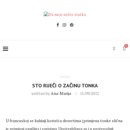
0
Sastojci
STO RIJEČI O ZAČINU TONKA
written by
Ana-Marija
15/09/2012
U francuskoj se kuhinji koristi u desertima (primjena tonke slična
je primjeni vanilije) i varivima. Upotrebljava se i u proizvodnji