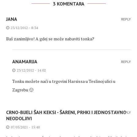
3 KOMENTARA
JANA
REPLY
23/12/2012 - 8:34
Baš zanimljivo! A gdej se može nabaviti tonka?
ANAMARIJA
REPLY
23/12/2012 - 14:02
Tonku možete naći u trgovini Harsissa u Teslinoj ulici u
Zagrebu 🙂
CRNO-BIJELI ŠAH KEKSI - ŠARENI, PRHKI I JEDNOSTAVNO
REPLY
NEODOLJIVI
07/05/2021 - 15:40