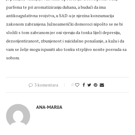
parfema te pri aromatiziranju duhana, a budući da ima
antikoagulativna svojstva, u SAD-u je njezina konzumacija
zakonom zabranjena. Južnoamerički domoroci nipošto se ne bi
složili s tom zabranom jer oni vjeruju da tonka liječi depresiju,
dezorijentiranost, zbunjenost i suicidalno ponašanje, a kažu i da
vam se želje mogu ispuniti ako tonku strpljivo nosite posvuda sa
sobom.
3 komentara
0
ANA-MARIJA