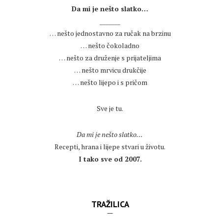
Da mi je nešto slatko…
_______
… nešto jednostavno za ručak na brzinu
… nešto čokoladno
… nešto za druženje s prijateljima
… nešto mrvicu drukčije
… nešto lijepo i s pričom
.
Sve je tu.
.
Da mi je nešto slatko…
Recepti, hrana i lijepe stvari u životu.
I tako sve od 2007.
TRAŽILICA