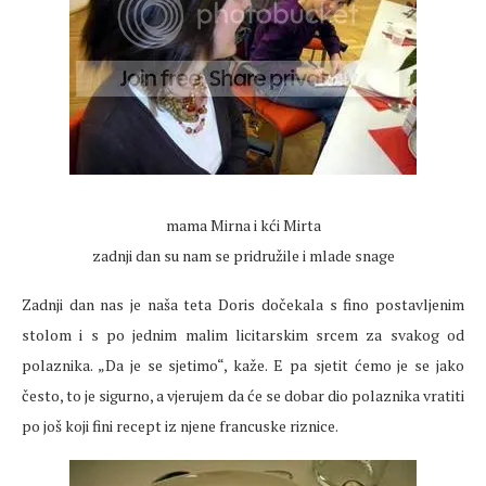
mama Mirna i kći Mirta
zadnji dan su nam se pridružile i mlade snage
Zadnji dan nas je naša teta Doris dočekala s fino postavljenim
stolom i s po jednim malim licitarskim srcem za svakog od
polaznika. „Da je se sjetimo“, kaže. E pa sjetit ćemo je se jako
često, to je sigurno, a vjerujem da će se dobar dio polaznika vratiti
po još koji fini recept iz njene francuske riznice.