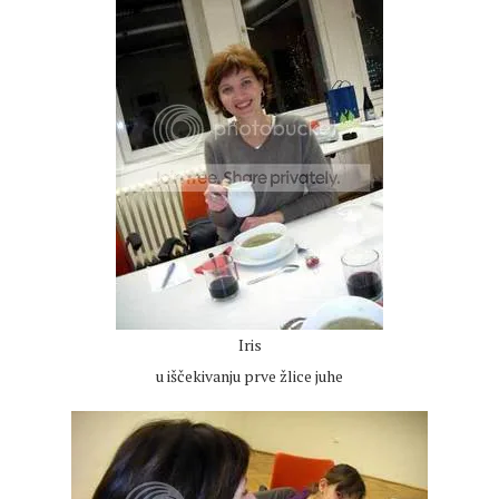
Iris
u iščekivanju prve žlice juhe