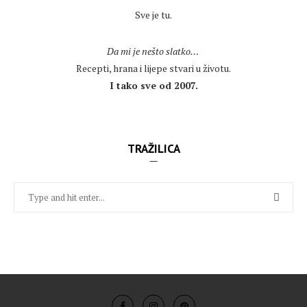
Sve je tu.
.
Da mi je nešto slatko…
Recepti, hrana i lijepe stvari u životu.
I tako sve od 2007.
TRAŽILICA