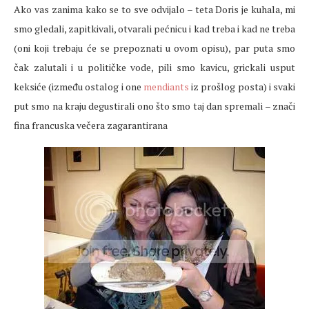
Ako vas zanima kako se to sve odvijalo – teta Doris je kuhala, mi
smo gledali, zapitkivali, otvarali pećnicu i kad treba i kad ne treba
(oni koji trebaju će se prepoznati u ovom opisu
), par puta smo
čak zalutali i u političke vode, pili smo kavicu, grickali usput
keksiće (između ostalog i one
mendiants
iz prošlog posta) i svaki
put smo na kraju degustirali ono što smo taj dan spremali – znači
fina francuska večera zagarantirana