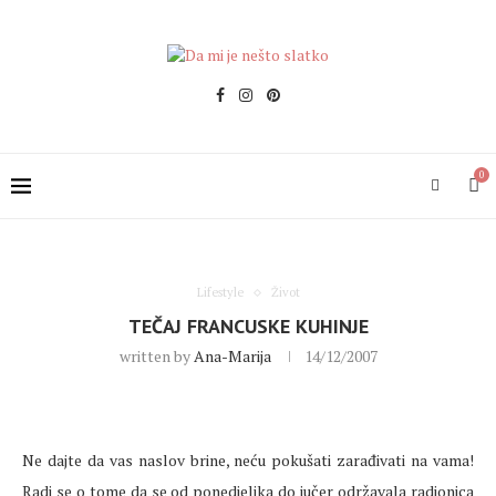
0
Lifestyle
Život
TEČAJ FRANCUSKE KUHINJE
written by
Ana-Marija
14/12/2007
Ne dajte da vas naslov brine, neću pokušati zarađivati na vama
!
Radi se o tome da se od ponedjeljka do jučer održavala radionica