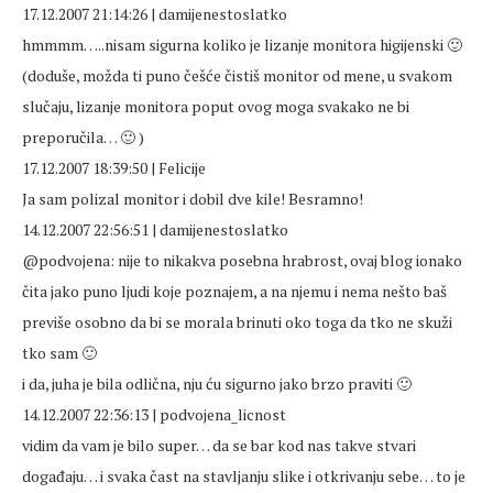
17.12.2007 21:14:26 | damijenestoslatko
hmmmm…..nisam sigurna koliko je lizanje monitora higijenski 🙂
(doduše, možda ti puno češće čistiš monitor od mene, u svakom
slučaju, lizanje monitora poput ovog moga svakako ne bi
preporučila… 🙂 )
17.12.2007 18:39:50 | Felicije
Ja sam polizal monitor i dobil dve kile! Besramno!
14.12.2007 22:56:51 | damijenestoslatko
@podvojena: nije to nikakva posebna hrabrost, ovaj blog ionako
čita jako puno ljudi koje poznajem, a na njemu i nema nešto baš
previše osobno da bi se morala brinuti oko toga da tko ne skuži
tko sam 🙂
i da, juha je bila odlična, nju ću sigurno jako brzo praviti 🙂
14.12.2007 22:36:13 | podvojena_licnost
vidim da vam je bilo super… da se bar kod nas takve stvari
događaju… i svaka čast na stavljanju slike i otkrivanju sebe… to je