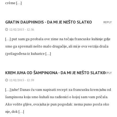
crème […]
GRATIN DAUPHINOIS - DA MI JE NEŠTO SLATKO
REPLY
12/02/2015 - 12:56
[…] put sam ga probala ove zime na tečaju francuske kuhinje gdje
smo ga spremali nešto malo drugačije, ali mi je ova verzija draža
(prilagođena iz kuharice […]
KREM JUHA OD ŠAMPINJONA - DA MI JE NEŠTO SLATKO
REPLY
12/02/2015 - 12:59
[…] juhe! Danas ću vam napisati recept za francusku krem juhu od
šampinona koju smo kuhali na radionici o kojoj sam vam pričala.
Ako volite gljive, ova juha je pun pogodak: nema puno posla oko
nje, dok […]