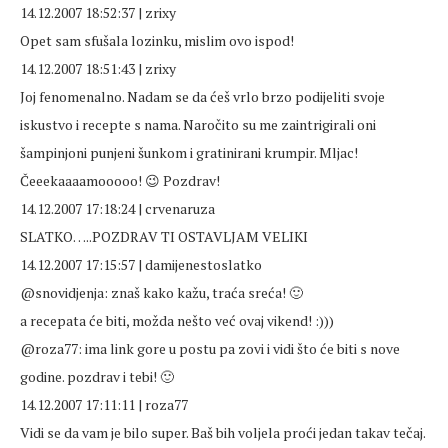
14.12.2007 18:52:37 | zrixy
Opet sam sfušala lozinku, mislim ovo ispod!
14.12.2007 18:51:43 | zrixy
Joj fenomenalno. Nadam se da ćeš vrlo brzo podijeliti svoje
iskustvo i recepte s nama. Naročito su me zaintrigirali oni
šampinjoni punjeni šunkom i gratinirani krumpir. Mljac!
Čeeekaaaamooooo! 😉 Pozdrav!
14.12.2007 17:18:24 | crvenaruza
SLATKO…..POZDRAV TI OSTAVLJAM VELIKI
14.12.2007 17:15:57 | damijenestoslatko
@snovidjenja: znaš kako kažu, traća sreća! 🙂
a recepata će biti, možda nešto već ovaj vikend! :)))
@roza77: ima link gore u postu pa zovi i vidi što će biti s nove
godine. pozdrav i tebi! 🙂
14.12.2007 17:11:11 | roza77
Vidi se da vam je bilo super. Baš bih voljela proći jedan takav tečaj.