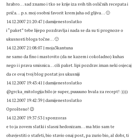
hrabro… sad znamo i tko se krije iza svih tih osličnih recepata i
priča… p.s. moj osobni favorit krem juha od gljiva… 🙂
14.12.2007 21:20:47 | damijenestoslatko
i “paket” tebe lijepo pozdravlja i nada se da su ti prognoze o
ukusnosti bloga točne… 🙂
14.12.2007 21:08:07 | moja3kantuna
ne samo da fino i mastovito (da ne kazem i cokoladno) kuhas
nego i i prava smisnica… cili paket. lipi pozdrav. iman neki osjecaj
da ce ovaj tvoj blog postat jos ukusniji
14.12.2007 19:43:41 | damijenestoslatko
@grcka_mitologija:bilo je super, puuuuno hvala za recept! :))))
14.12.2007 19:42:39 | damijenestoslatko
Oprošteno! 😉
14.12.2007 19:37:53 | sponzoras
e to ja zovem slatki i slasni hedonizam… ma htio sam te
obavjestiti o stafeti, bio stavio onaj post, pa zurio bio, al dobr, ti