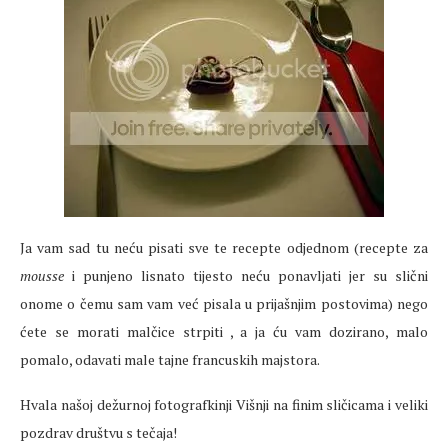
Ja vam sad tu neću pisati sve te recepte odjednom (recepte za
mousse
i punjeno lisnato tijesto neću ponavljati jer su slični
onome o čemu sam vam već pisala u prijašnjim postovima) nego
ćete se morati malčice strpiti , a ja ću vam dozirano, malo
pomalo, odavati male tajne francuskih majstora.
Hvala našoj dežurnoj fotografkinji Višnji na finim sličicama i veliki
pozdrav društvu s tečaja!