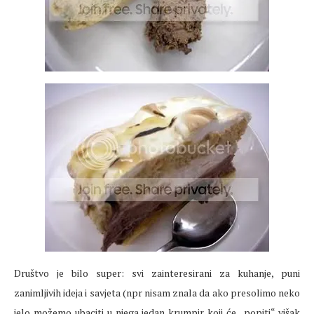
Društvo je bilo super: svi zainteresirani za kuhanje, puni
zanimljivih ideja i savjeta (npr nisam znala da ako presolimo neko
jelo možemo ubaciti u njega jedan krumpir koji će „popiti“ višak