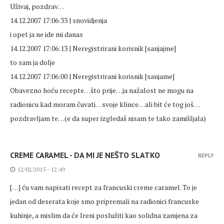
Uživaj, pozdrav…
14.12.2007 17:06:33 | snovidjenja
i opet ja ne ide mi danas
14.12.2007 17:06:13 | Neregistrirani korisnik [sanjajme]
to sam ja dolje
14.12.2007 17:06:00 | Neregistrirani korisnik [sanjame]
Obavezno hoću recepte…što prije…ja nažalost ne mogu na
radionicu kad moram čuvati…svoje klince…ali bit će tog još…
pozdravljam te…(e da super izgledaš nisam te tako zamišljala)
CREME CARAMEL - DA MI JE NEŠTO SLATKO
REPLY
12/02/2015 - 12:49
[…] ću vam napisati recept za francuski creme caramel. To je
jedan od deserata koje smo pripremali na radionici francuske
kuhinje, a mislim da će Ireni poslužiti kao solidna zamjena za