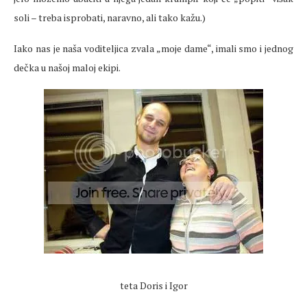
soli – treba isprobati, naravno, ali tako kažu.)
Iako nas je naša voditeljica zvala „moje dame“, imali smo i jednog
dečka u našoj maloj ekipi.
teta Doris i Igor