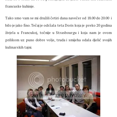
francuske kuhinje.
Tako smo vam se mi družili četiri dana navečer od 18.00 do 20.00 i
bilo je jako fino. Tečaj je održala teta Doris koja je preko 20 godina
živjela u Francukoj, točnije u Strasbourgu i koja nam je ovom
prilikom uz puno dobre volje, truda i smijeha odala djelić svojih
kulinarskih tajni.