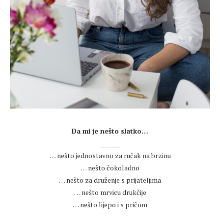
.
Da mi je nešto slatko…
_______
… nešto jednostavno za ručak na brzinu
… nešto čokoladno
… nešto za druženje s prijateljima
… nešto mrvicu drukčije
… nešto lijepo i s pričom
.