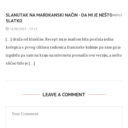
SLANUTAK NA MAROKANSKI NAČIN - DA MI JE NEŠTO
REPLY
SLATKO
12/02/2015 - 13:15
[…] draža od klasične. Recept mi je mailom bila poslala jedna
kolegica s prvog ciklusa radionica francuske kuhinje pa sam ga ja
izgubila pa sam na kraju na internetu pronašla ovu verziju, a nešto
slično bilo je […]
LEAVE A COMMENT