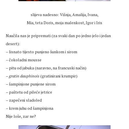
slijeva nadesno: Višnja, Amalija, Ivana,
Mia, teta Doris, moja malenkost, Igor i Iris
Naučila nas je pripremati (za svaki dan po jedno jelo i jedan
desert):
– lisnato tijesto punjeno šunkom i sirom
– čokoladni mousse
– pitu od jabuka (naravno, na francuski način)
–
gratin dauphinois
(gratinirani krumpir)
– šampinjone punjene sirom
– paštetu od pileće jetrice
– zapečeni sladoled
– krem juhu od šampinjona
Nije loše, zar ne?