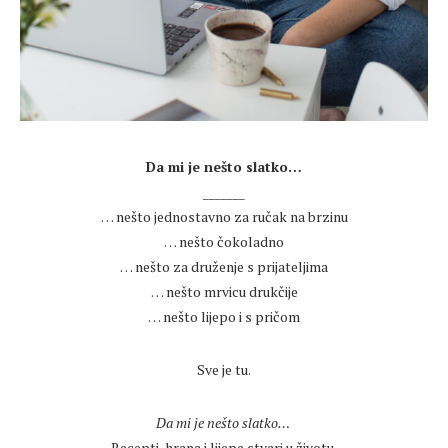
.
Da mi je nešto slatko…
_______
… nešto jednostavno za ručak na brzinu
… nešto čokoladno
… nešto za druženje s prijateljima
… nešto mrvicu drukčije
… nešto lijepo i s pričom
.
Sve je tu.
.
Da mi je nešto slatko…
Recepti, hrana i lijepe stvari u životu.