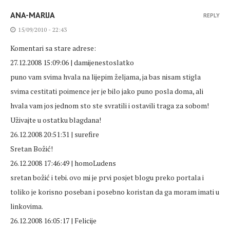
ANA-MARIJA
REPLY
15/09/2010 - 22:43
Komentari sa stare adrese:
27.12.2008 15:09:06 | damijenestoslatko
puno vam svima hvala na lijepim željama, ja bas nisam stigla
svima cestitati poimence jer je bilo jako puno posla doma, ali
hvala vam jos jednom sto ste svratili i ostavili traga za sobom!
Uživajte u ostatku blagdana!
26.12.2008 20:51:31 | surefire
Sretan Božić!
26.12.2008 17:46:49 | homoLudens
sretan božić i tebi. ovo mi je prvi posjet blogu preko portala i
toliko je korisno poseban i posebno koristan da ga moram imati u
linkovima.
26.12.2008 16:05:17 | Felicije