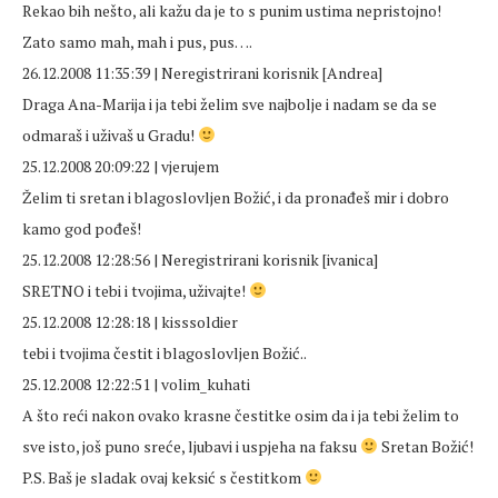
Rekao bih nešto, ali kažu da je to s punim ustima nepristojno!
Zato samo mah, mah i pus, pus….
26.12.2008 11:35:39 | Neregistrirani korisnik [Andrea]
Draga Ana-Marija i ja tebi želim sve najbolje i nadam se da se
odmaraš i uživaš u Gradu!
25.12.2008 20:09:22 | vjerujem
Želim ti sretan i blagoslovljen Božić, i da pronađeš mir i dobro
kamo god pođeš!
25.12.2008 12:28:56 | Neregistrirani korisnik [ivanica]
SRETNO i tebi i tvojima, uživajte!
25.12.2008 12:28:18 | kisssoldier
tebi i tvojima čestit i blagoslovljen Božić..
25.12.2008 12:22:51 | volim_kuhati
A što reći nakon ovako krasne čestitke osim da i ja tebi želim to
sve isto, još puno sreće, ljubavi i uspjeha na faksu
Sretan Božić!
P.S. Baš je sladak ovaj keksić s čestitkom