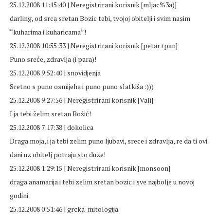
25.12.2008 11:15:40 | Neregistrirani korisnik [mljac%3a)]
darling, od srca sretan Bozic tebi, tvojoj obitelji i svim nasim
“kuharima i kuharicama”!
25.12.2008 10:55:33 | Neregistrirani korisnik [petar+pan]
Puno sreće, zdravlja (i para)!
25.12.2008 9:52:40 | snovidjenja
Sretno s puno osmijeha i puno puno slatkiša :)))
25.12.2008 9:27:56 | Neregistrirani korisnik [Vali]
I ja tebi želim sretan Božić!
25.12.2008 7:17:38 | dokolica
Draga moja, i ja tebi zelim puno ljubavi, srece i zdravlja, re da ti ovi
dani uz obitelj potraju sto duze!
25.12.2008 1:29:15 | Neregistrirani korisnik [monsoon]
draga anamarija i tebi zelim sretan bozic i sve najbolje u novoj
godini
25.12.2008 0:51:46 | grcka_mitologija