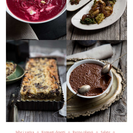
Juhe i variva
Kremasti deserti
Razno (slano)
Salate