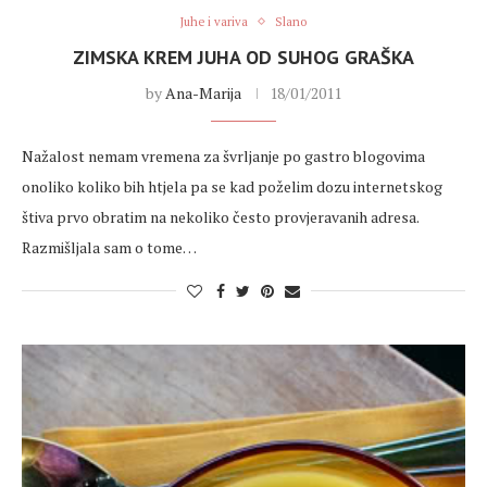
Juhe i variva
Slano
ZIMSKA KREM JUHA OD SUHOG GRAŠKA
by
Ana-Marija
18/01/2011
Nažalost nemam vremena za švrljanje po gastro blogovima
onoliko koliko bih htjela pa se kad poželim dozu internetskog
štiva prvo obratim na nekoliko često provjeravanih adresa.
Razmišljala sam o tome…