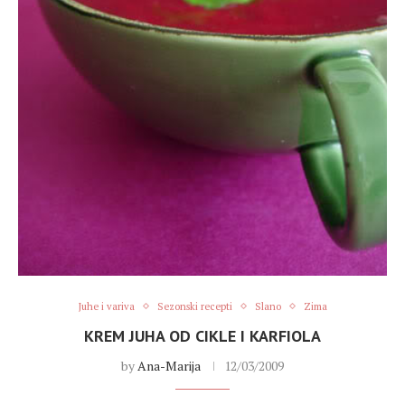
Juhe i variva
Sezonski recepti
Slano
Zima
KREM JUHA OD CIKLE I KARFIOLA
by
Ana-Marija
12/03/2009