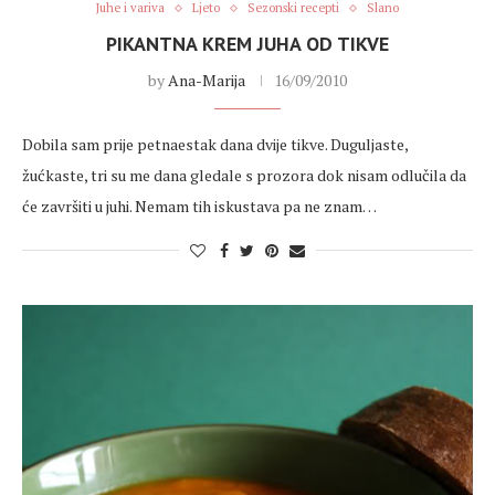
Juhe i variva
Ljeto
Sezonski recepti
Slano
PIKANTNA KREM JUHA OD TIKVE
by
Ana-Marija
16/09/2010
Dobila sam prije petnaestak dana dvije tikve. Duguljaste,
žućkaste, tri su me dana gledale s prozora dok nisam odlučila da
će završiti u juhi. Nemam tih iskustava pa ne znam…