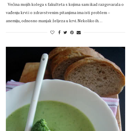
Većina mojih kolega s fakulteta s kojima sam ikad razgovarala o
vađenju krvi i o zdravstvenim pitanjima ima isti problem –
anemiju, odnosno manjak željeza u krvi. Nekoliko ih…