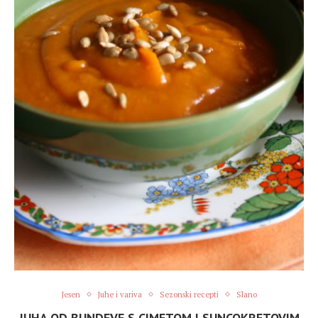
Jesen
Juhe i variva
Sezonski recepti
Slano
JUHA OD BUNDEVE S CIMETOM I SUNCOKRETOVIM