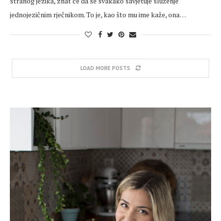
stranog jezika, znat će da se svakako savjetuje služenje
jednojezičnim rječnikom. To je, kao što mu ime kaže, ona…
LOAD MORE POSTS