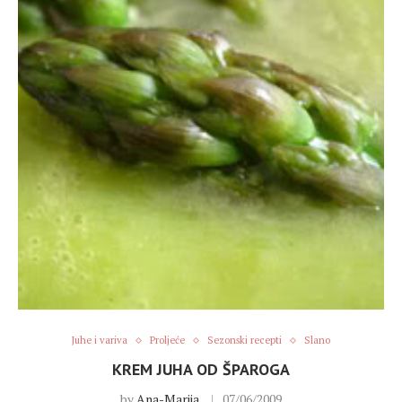
Juhe i variva
Proljeće
Sezonski recepti
Slano
KREM JUHA OD ŠPAROGA
by
Ana-Marija
07/06/2009