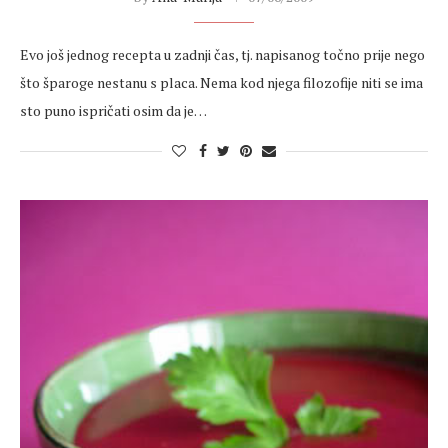
Evo još jednog recepta u zadnji čas, tj. napisanog točno prije nego
što šparoge nestanu s placa. Nema kod njega filozofije niti se ima
sto puno ispričati osim da je…