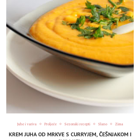
Juhe i variva
Proljeće
Sezonski recepti
Slano
Zima
KREM JUHA OD MRKVE S CURRYJEM, ČEŠNJAKOM I