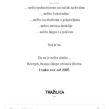
_______
… nešto jednostavno za ručak na brzinu
… nešto čokoladno
… nešto za druženje s prijateljima
… nešto mrvicu drukčije
… nešto lijepo i s pričom
.
Sve je tu.
.
Da mi je nešto slatko…
Recepti, hrana i lijepe stvari u životu.
I tako sve od 2007.
TRAŽILICA