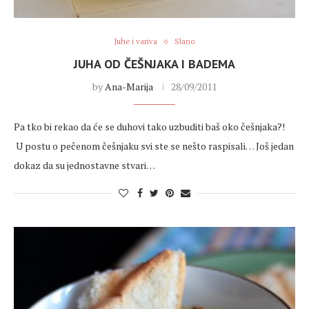
Juhe i variva
Slano
JUHA OD ČEŠNJAKA I BADEMA
by
Ana-Marija
28/09/2011
Pa tko bi rekao da će se duhovi tako uzbuditi baš oko češnjaka?!
U postu o pečenom češnjaku svi ste se nešto raspisali… Još jedan
dokaz da su jednostavne stvari…