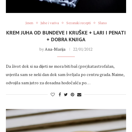
Jesen
Juhe i variva
Sezonski recepti
Slano
KREM JUHA OD BUNDEVE I KRUŠKE + LARI I PENATI
+ DOBRA KNJIGA
by
Ana-Marija
22/01/2012
Da život dok si na dijeti ne mora biti baš (pre)katastrofalan,
uvjerila sam se neki dan dok sam švrljala po centru grada. Naime,
odvojila sam jutro za dosadna hodočašća po…