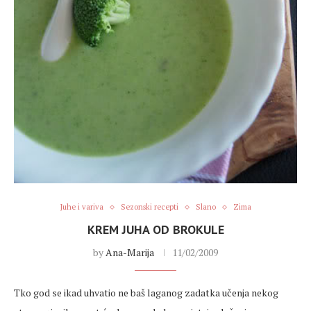
Juhe i variva
Sezonski recepti
Slano
Zima
KREM JUHA OD BROKULE
by
Ana-Marija
11/02/2009
Tko god se ikad uhvatio ne baš laganog zadatka učenja nekog