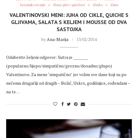
Sezonski recepti
Slane pite i quichevi
Slatko
Zima
VALENTINOVSKI MENI: JUHA OD CIKLE, QUICHE S
GLJIVAMA, SALATA S KELJEM I MOUSSE OD DVA
SASTOJKA
by
Ana-Marija
13/02/2014
Odaberite željeni odgovor: Sutra je ________
(popularno/lijepo/simpatično/grozno/dosadno/glupo)
Valentinovo. Za mene ‘simpatično’ jer volim sve dane koji su po
nečemu drugačiji od drugih – Božić, Uskrs, godišnjice, rođendani –
na te…