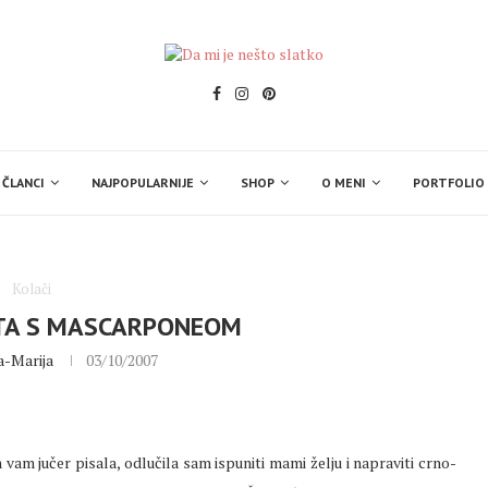
 ČLANCI
NAJPOPULARNIJE
SHOP
O MENI
PORTFOLIO
Kolači
TA S MASCARPONEOM
a-Marija
03/10/2007
 vam jučer pisala, odlučila sam ispuniti mami želju i napraviti crno-