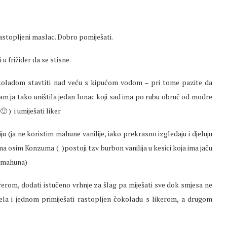
rastopljeni maslac. Dobro pomiješati.
u frižider da se stisne.
okoladom stavtiti nad veću s kipućom vodom – pri tome pazite da
 sam ja tako uništila jedan lonac koji sad ima po rubu obruč od modre
 ) i umiješati liker
iju (ja ne koristim mahune vanilije, iako prekrasno izgledaju i djeluju
nama osim Konzuma (
)postoji tzv. burbon vanilija u kesici koja ima jaču
o mahuna)
ćerom, dodati istučeno vrhnje za šlag pa miješati sve dok smjesa ne
ela i jednom primiješati rastopljen čokoladu s likerom, a drugom