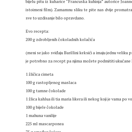
bijelu pitu iz kuharice “Francuska kuhinja” autorice Joann
istoimeni film). Zamamnu sliku te pite nas dvije promatr
sve to uzdisanje bilo opravdano.
Evo recepta:
200 g zdrobljenih čokoladnih kolačića
(meni se jako sviđaju Barillini keksići a imaju jednu velik
je potrebno za recept pa njima možete podmititi ukućane koji
1 žličica cimeta
100 g rastopljenog maslaca
100 g tamne čokolade
1 žlica kahlua ili tia maria likera ili nekog koji je vama po vo
100 g bijele čokolade
1 mahuna vanilije
225 ml mascarponea
75 g smeđeg šećera