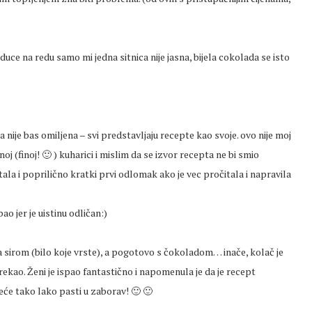
iduce na redu samo mi jedna sitnica nije jasna, bijela cokolada se isto
 nije bas omiljena – svi predstavljaju recepte kao svoje. ovo nije moj
oj (finoj! 🙂 ) kuharici i mislim da se izvor recepta ne bi smio
tala i poprilično kratki prvi odlomak ako je vec pročitala i napravila
ao jer je uistinu odličan:)
 sirom (bilo koje vrste), a pogotovo s čokoladom… inače, kolač je
 rekao. Ženi je ispao fantastično i napomenula je da je recept
eće tako lako pasti u zaborav! 🙂 🙂