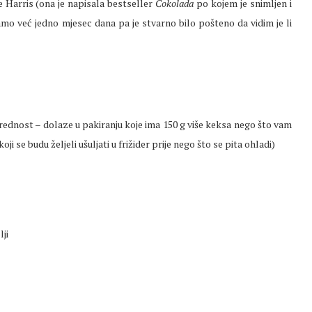
e Harris (ona je napisala bestseller
Čokolada
po kojem je snimljen i
amo već jedno mjesec dana pa je stvarno bilo pošteno da vidim je li
u prednost – dolaze u pakiranju koje ima 150 g više keksa nego što vam
 se budu željeli ušuljati u frižider prije nego što se pita ohladi)
lji