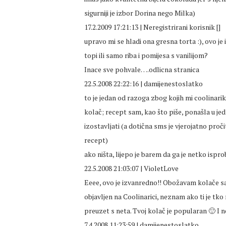
sigurniji je izbor Dorina nego Milka)
17.2.2009 17:21:13 | Neregistrirani korisnik []
upravo mi se hladi ona gresna torta :), ovo je 
topi ili samo riba i pomijesa s vanilijom?
Inace sve pohvale….odlicna stranica
22.5.2008 22:22:16 | damijenestoslatko
to je jedan od razoga zbog kojih mi coolinarika
kolač; recept sam, kao što piše, ponašla u jedn
izostavljati (a dotična sms je vjerojatno proči
recept)
ako ništa, lijepo je barem da ga je netko isprob
22.5.2008 21:03:07 | VioletLove
Eeee, ovo je izvanredno!! Obožavam kolače sa
objavljen na Coolinarici, neznam ako ti je tko
preuzet s neta. Tvoj kolač je popularan 🙂 I n
7.4.2008 11:23:59 | damijenestoslatko