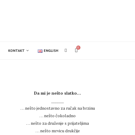
0
KONTAKT
ENGLISH
.
Da mi je nešto slatko…
_______
… nešto jednostavno za ručak na brzinu
… nešto čokoladno
… nešto za druženje s prijateljima
… nešto mrvicu drukčije