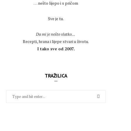
… nešto lijepo i s pričom
.
Sve je tu.
.
Da mi je nešto slatko…
Recepti, hrana i lijepe stvari u životu.
I tako sve od 2007.
TRAŽILICA