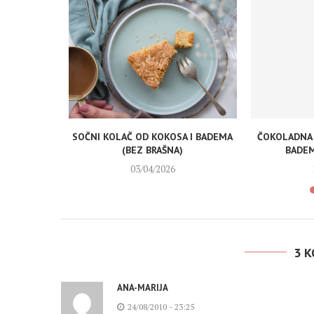
I BADEMA
SOČNI KOLAČ OD KOKOSA I BADEMA
ČOKOLADNA 
(BEZ BRAŠNA)
BADEM
03/04/2026
3 
ANA-MARIJA
24/08/2010 - 23:25