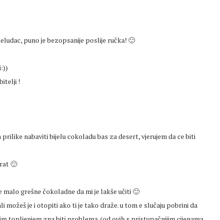
eludac, puno je bezopsanije poslije ručka! 🙂
:))
itelji !
ilike nabaviti bijelu cokoladu bas za desert, vjerujem da ce biti
rat 🙂
me malo grešne čokoladne da mi je lakše učiti 🙂
i možeš je i otopiti ako ti je tako draže. u tom e slučaju pobrini da
nim topljenjem zna biti problema. (od ovih s pristupačnijim cijenama,