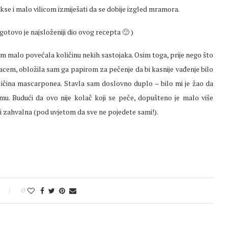
kse i malo vilicom izmiješati da se dobije izgled mramora.
gotovo je najsloženiji dio ovog recepta 🙂 )
am malo povećala količinu nekih sastojaka. Osim toga, prije nego što
acem, obložila sam ga papirom za pečenje da bi kasnije vađenje bilo
ičina mascarponea. Stavla sam doslovno duplo – bilo mi je žao da
u. Budući da ovo nije kolač koji se peče, dopušteno je malo više
iti zahvalna (pod uvjetom da sve ne pojedete sami
!).
0