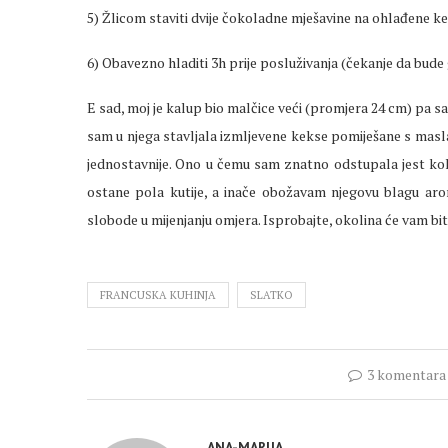
5) Žlicom staviti dvije čokoladne mješavine na ohlađene ke
6) Obavezno hladiti 3h prije posluživanja (čekanje da bude 
E sad, moj je kalup bio malčice veći (promjera 24 cm) pa s
sam u njega stavljala izmljevene kekse pomiješane s masl
jednostavnije. Ono u čemu sam znatno odstupala jest kol
ostane pola kutije, a inače obožavam njegovu blagu arom
slobode u mijenjanju omjera. Isprobajte, okolina će vam b
FRANCUSKA KUHINJA
SLATKO
3 komentara
ANA-MARIJA