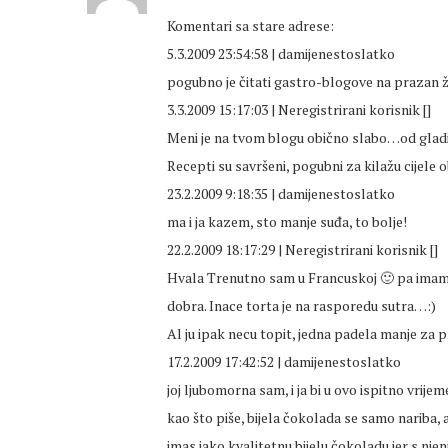
Komentari sa stare adrese:
5.3.2009 23:54:58 | damijenestoslatko
pogubno je čitati gastro-blogove na prazan ž
3.3.2009 15:17:03 | Neregistrirani korisnik []
Meni je na tvom blogu obično slabo…od gladi
Recepti su savršeni, pogubni za kilažu cijele ob
23.2.2009 9:18:35 | damijenestoslatko
ma i ja kazem, sto manje suđa, to bolje!
22.2.2009 18:17:29 | Neregistrirani korisnik []
Hvala Trenutno sam u Francuskoj 🙂 pa imam pr
dobra. Inace torta je na rasporedu sutra…:)
Al ju ipak necu topit, jedna padela manje za p
17.2.2009 17:42:52 | damijenestoslatko
joj ljubomorna sam, i ja bi u ovo ispitno vrije
kao što piše, bijela čokolada se samo nariba, al
imas jako kvalitetnu bijelu čokoladu jer s nje