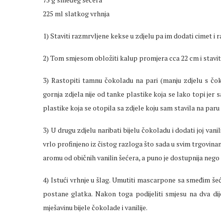
225 ml slatkog vrhnja
1) Staviti razmrvljene kekse u zdjelu pa im dodati cimet i 
2) Tom smjesom obložiti kalup promjera cca 22 cm i staviti 
3) Rastopiti tamnu čokoladu na pari (manju zdjelu s č
gornja zdjela nije od tanke plastike koja se lako topi jer
plastike koja se otopila sa zdjele koju sam stavila na paru 
3) U drugu zdjelu naribati bijelu čokoladu i dodati joj vanil
vrlo profinjeno iz čistog razloga što sada u svim trgovi
aromu od običnih vanilin šećera, a puno je dostupnija neg
4) Istući vrhnje u šlag. Umutiti mascarpone sa smeđim še
postane glatka. Nakon toga podijeliti smjesu na dva dij
mješavinu bijele čokolade i vanilije.