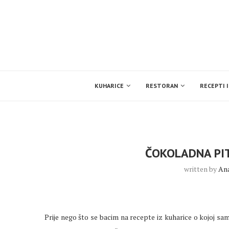
KUHARICE
RESTORAN
RECEPTI I
ČOKOLADNA PI
written by
An
Prije nego što se bacim na recepte iz kuharice o kojoj sam