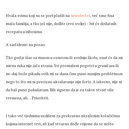
Hvala svima koji su se pretplatili na
newsletter
, već smo fina
mala familija, a tko još nije, dođite (evo ovdje) – bit će dodatnih
recepata u inboxima.
A sad idemo na posao.
Tko god je išao sa mnom u osnovnu ili srednju školu, znat će da mi
mirna ruka nije jača strana. Svi promašeni pogotci u graničaru ili
ne-daj-bože pikadu ovih mi se dana čine puno manjim problemom
nego to što mi ni precizno ukrašavanje nije forte. A iskreno, nije ni
da baš puno pokušavam. Bih sigurno da je za takve stvari više
vremena, ali… Prioriteti.
I tako već tjednima uzdišem za prekrasno ukrašenim kolačićima
kojima internet vrvi, ali kad stvarno dođe vrijeme da se nešto