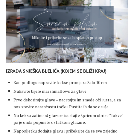
IZRADA SNJEŠKA BIJELIĆA (KOJEM SE BLIŽI KRAJ)
Kao podlogu napravite kekse promjera 8 do 10 cm
Nabavite bijele marshmallows za glave
Prvo dekorirajte glave – nacrtajte im smeđe oči i usta, a za
nos stavite narančastu točku. Pustite ih da se osuše.
Na keksu zatim od glazure iscrtajte špricom obrise “lokve”
pa je onda popunite ostatkom glazure.
Naposljetku dodajte glavu i pričekajte da se sve zajedno