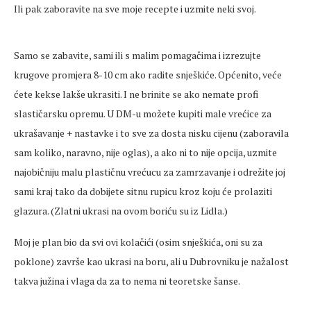
Ili pak zaboravite na sve moje recepte i uzmite neki svoj.
Samo se zabavite, sami ili s malim pomagačima i izrezujte
krugove promjera 8-10 cm ako radite snješkiće. Općenito, veće
ćete kekse lakše ukrasiti. I ne brinite se ako nemate profi
slastičarsku opremu. U DM-u možete kupiti male vrećice za
ukrašavanje + nastavke i to sve za dosta nisku cijenu (zaboravila
sam koliko, naravno, nije oglas), a ako ni to nije opcija, uzmite
najobičniju malu plastičnu vrećucu za zamrzavanje i odrežite joj
sami kraj tako da dobijete sitnu rupicu kroz koju će prolaziti
glazura. (Zlatni ukrasi na ovom boriću su iz Lidla.)
Moj je plan bio da svi ovi kolačići (osim snješkića, oni su za
poklone) završe kao ukrasi na boru, ali u Dubrovniku je nažalost
takva južina i vlaga da za to nema ni teoretske šanse.