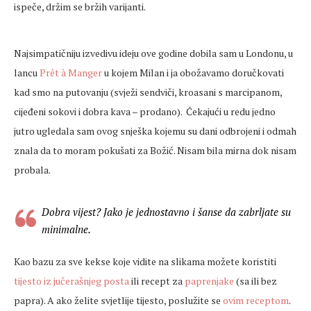
ispeče, držim se bržih varijanti.
Najsimpatičniju izvedivu ideju ove godine dobila sam u Londonu, u
lancu
Prêt à Manger
u kojem Milan i ja obožavamo doručkovati
kad smo na putovanju (svježi sendviči, kroasani s marcipanom,
cijeđeni sokovi i dobra kava – prodano). Čekajući u redu jedno
jutro ugledala sam ovog snješka kojemu su dani odbrojeni i odmah
znala da to moram pokušati za Božić. Nisam bila mirna dok nisam
probala.
Dobra vijest? Jako je jednostavno i šanse da zabrljate su
minimalne.
Kao bazu za sve kekse koje vidite na slikama možete koristiti
tijesto iz jučerašnjeg posta
ili recept za
paprenjake
(sa ili bez
papra). A ako želite svjetlije tijesto, poslužite se
ovim receptom
.