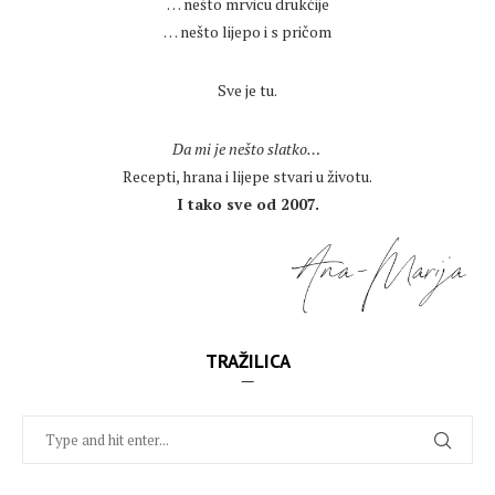
… nešto mrvicu drukčije
… nešto lijepo i s pričom
.
Sve je tu.
.
Da mi je nešto slatko…
Recepti, hrana i lijepe stvari u životu.
I tako sve od 2007.
TRAŽILICA