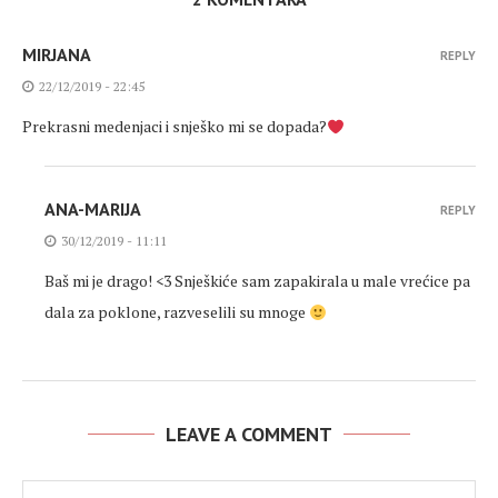
MIRJANA
REPLY
22/12/2019 - 22:45
Prekrasni medenjaci i snješko mi se dopada?
ANA-MARIJA
REPLY
30/12/2019 - 11:11
Baš mi je drago! <3 Snješkiće sam zapakirala u male vrećice pa
dala za poklone, razveselili su mnoge
LEAVE A COMMENT