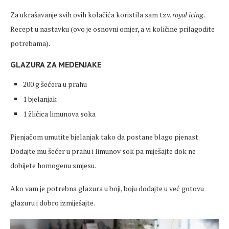
Za ukrašavanje svih ovih kolačića koristila sam tzv.
royal icing.
Recept u nastavku (ovo je osnovni omjer, a vi količine prilagodite
potrebama).
GLAZURA ZA MEDENJAKE
200 g šećera u prahu
1 bjelanjak
1 žličica limunova soka
Pjenjačom umutite bjelanjak tako da postane blago pjenast.
Dodajte mu šećer u prahu i limunov sok pa miješajte dok ne
dobijete homogenu smjesu.
Ako vam je potrebna glazura u boji, boju dodajte u već gotovu
glazuru i dobro izmiješajte.