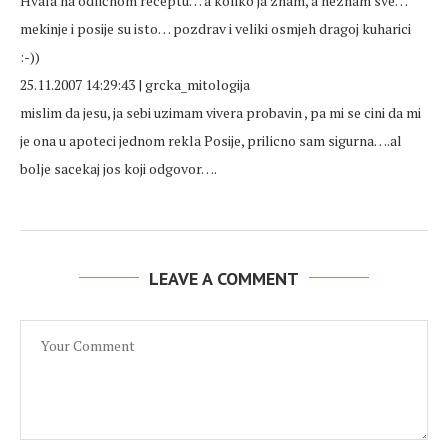
Hvala na odličnom receptu… a koliko ja znam, a neznam sve…
mekinje i posije su isto… pozdrav i veliki osmjeh dragoj kuharici
:-))
25.11.2007 14:29:43 | grcka_mitologija
mislim da jesu, ja sebi uzimam vivera probavin , pa mi se cini da mi
je ona u apoteci jednom rekla Posije, prilicno sam sigurna….al
bolje sacekaj jos koji odgovor….
LEAVE A COMMENT