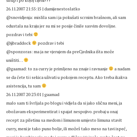
sirup i po kojoj cijeni???
26.11.2007 21:55:15 | damijenestoslatko
@snovidjenja: mislila sam i ja pokušati scrnim brašnom, ali sam
odustala na kraju jer su mi se posije činile sasvim dovoljne.
pozdrav i tebi
@jjbraddock
pozdrav i tebi
@sponzoras: ma ja ne vjerujem da preCjednika išta može
uništiti…
@gaamad: to za curry je primljeno na znaje i ravnanje
a nadam
se da ćete ti i sekica uživati u pokojem receptu. Ako treba ikakva
asistencija, tu sam
26.11.2007 20:23:01 | gaamad
malo sam ti švrljala po blogu i vidjela da si jako slična meni, ja
obožavam eksperimentirat i spajat nespojivo. probaj u onaj
recept za piletinu sa medom i limunom umjesto limuna stavit
curry, meni je tako puno bolje, ili možeš tako meso na tavi ispeć,