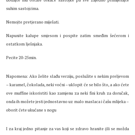
suhim sastojcima.
Nemojte pretjerano miješati.
Napunite kalupe smjesom i pospite zatim smeđim šećerom i
ostatkom lješnjaka.
Pecite 20-25min.
Napomena: Ako želite slađu verziju, poslužite s nekim preljevom
– karamel, čokolada, neki voćni – uklopit će se bilo što, a ako ćete
ove muffine iskoristiti kao zamjenu za neki fini kruh za doručak
,
onda ih možete jesti jednostavno uz malo maslaca i čašu mlijeka –
oborit ćete ukućane s nogu
I za kraj jedno pitanje za vas koji se zdravo hranite (ili se možda