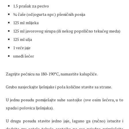
1.5 prašak za pecivo
¾ čaše (od jogurta npr.) pšeničnih posija
125 ml mlijeka
125 ml javorovog sirupa (ili nekog poprilično tekućeg meda)
125 ml ulja
1 veće jaje
smeđi šećer
Zagrijte pećnicu na 180-190°C, namastite kalupčiće.
Grubo nasjeckajte lješnjake i pola količine stavite sa strane.
U jednu posudu pomiješajte suhe sastojke (sve osim šećera, u to
spada i polovica lješnjaka).
U drugu posudu stavite jedno jaje, lagano ga (ručno) istucite i
dodajte mu ostale tekuće sastojke pa sve zajedno primiješajte