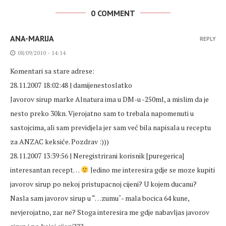
0 COMMENT
ANA-MARIJA
REPLY
08/09/2010 - 14:14
Komentari sa stare adrese:
28.11.2007 18:02:48 | damijenestoslatko
Javorov sirup marke Alnatura ima u DM-u -250ml, a mislim da je
nesto preko 30kn. Vjerojatno sam to trebala napomenuti u
sastojcima, ali sam previdjela jer sam već bila napisala u receptu
za ANZAC keksiće. Pozdrav :)))
28.11.2007 13:39:56 | Neregistrirani korisnik [puregerica]
interesantan recept…
Jedino me interesira gdje se moze kupiti
javorov sirup po nekoj pristupacnoj cijeni? U kojem ducanu?
Nasla sam javorov sirup u “…zumuˇ- mala bocica 64 kune,
nevjerojatno, zar ne? Stoga interesira me gdje nabavljas javorov