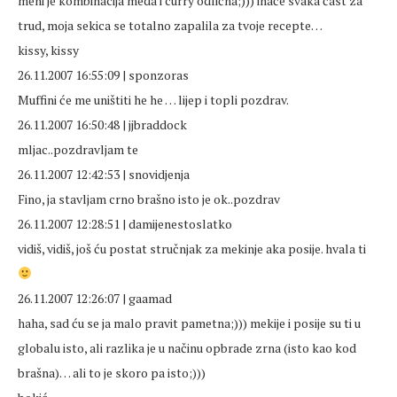
meni je kombinacija meda i curry odlična;))) inače svaka čast za
trud, moja sekica se totalno zapalila za tvoje recepte…
kissy, kissy
26.11.2007 16:55:09 | sponzoras
Muffini će me uništiti he he … lijep i topli pozdrav.
26.11.2007 16:50:48 | jjbraddock
mljac..pozdravljam te
26.11.2007 12:42:53 | snovidjenja
Fino, ja stavljam crno brašno isto je ok..pozdrav
26.11.2007 12:28:51 | damijenestoslatko
vidiš, vidiš, još ću postat stručnjak za mekinje aka posije. hvala ti
26.11.2007 12:26:07 | gaamad
haha, sad ću se ja malo pravit pametna;))) mekije i posije su ti u
globalu isto, ali razlika je u načinu opbrade zrna (isto kao kod
brašna)… ali to je skoro pa isto;)))