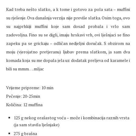
Kad treba nešto slatko, a k tome i gotovo za pola sata – muffini
su rješenje. Ova današnja verzija nije previše slatka. Osim toga, ovo
su najprhkiji muffini koje sam dosad probala i vrlo sam
zadovoljna. Fino su se digli, imaju hrskavi vrh, ovi lješnjaci se fino
zapeku pa se grickaju – odličan nedjeljni doručak. S obzirom na
moju (vjerojatno pretjeranu) ljubav prema slatkom, ja sam dva
komada koja su me dopala jela uz dodatak preljeva od karamele i
bili su mmm….mljac
Vrijeme pripreme: 10 min
Pečenje: 20-25min
Količina: 12 muffina
125 g nekog orašastog voća – može i kombinacija raznih vrsta
(ja sam stavila lješnjake)
275 g brašna