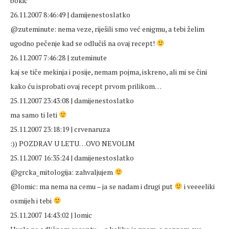
bokić
26.11.2007 8:46:49 | damijenestoslatko
@zuteminute: nema veze, riješili smo već enigmu, a tebi želim
ugodno pečenje kad se odlučiš na ovaj recept!
26.11.2007 7:46:28 | zuteminute
kaj se tiče mekinja i posije, nemam pojma, iskreno, ali mi se čini
kako ću isprobati ovaj recept prvom prilikom…
25.11.2007 23:43:08 | damijenestoslatko
ma samo ti leti
25.11.2007 23:18:19 | crvenaruza
:)) POZDRAV U LETU…OVO NEVOLIM
25.11.2007 16:35:24 | damijenestoslatko
@grcka_mitologija: zahvaljujem
@lomic: ma nema na cemu – ja se nadam i drugi put
i veeeeliki
osmijeh i tebi
25.11.2007 14:43:02 | lomic