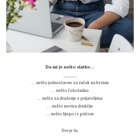
.
Da mi je nešto slatko…
_______
… nešto jednostavno za ručak na brzinu
… nešto čokoladno
… nešto za druženje s prijateljima
… nešto mrvicu drukčije
… nešto lijepo i s pričom
.
Sve je tu.
.