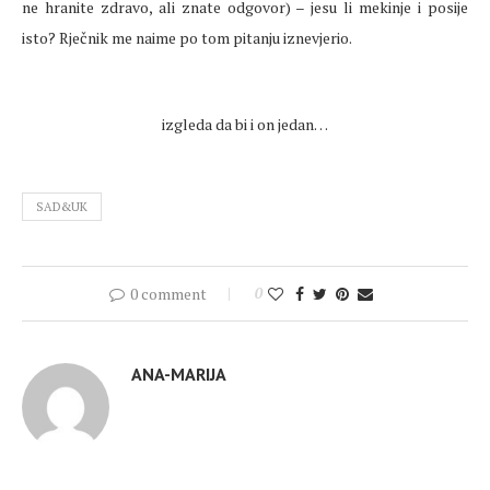
ne hranite zdravo, ali znate odgovor) – jesu li mekinje i posije
isto? Rječnik me naime po tom pitanju iznevjerio.
izgleda da bi i on jedan…
SAD&UK
0 comment
0
ANA-MARIJA