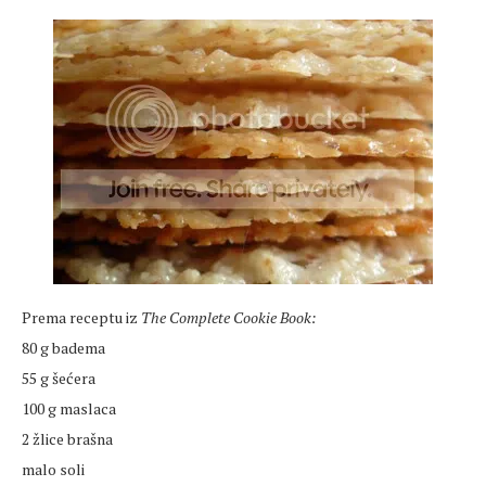
Prema receptu iz
The Complete Cookie Book:
80 g badema
55 g šećera
100 g maslaca
2 žlice brašna
malo soli