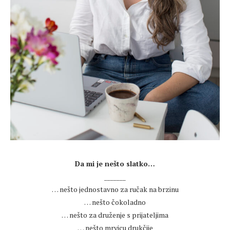
.
Da mi je nešto slatko…
_______
… nešto jednostavno za ručak na brzinu
… nešto čokoladno
… nešto za druženje s prijateljima
… nešto mrvicu drukčije