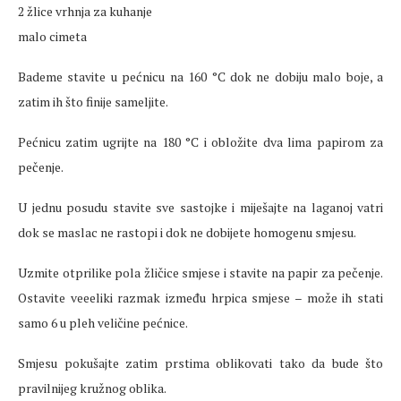
2 žlice vrhnja za kuhanje
malo cimeta
Bademe stavite u pećnicu na 160 °C dok ne dobiju malo boje, a
zatim ih što finije sameljite.
Pećnicu zatim ugrijte na 180 °C i obložite dva lima papirom za
pečenje.
U jednu posudu stavite sve sastojke i miješajte na laganoj vatri
dok se maslac ne rastopi i dok ne dobijete homogenu smjesu.
Uzmite otprilike pola žličice smjese i stavite na papir za pečenje.
Ostavite veeeliki razmak između hrpica smjese – može ih stati
samo 6 u pleh veličine pećnice.
Smjesu pokušajte zatim prstima oblikovati tako da bude što
pravilnijeg kružnog oblika.