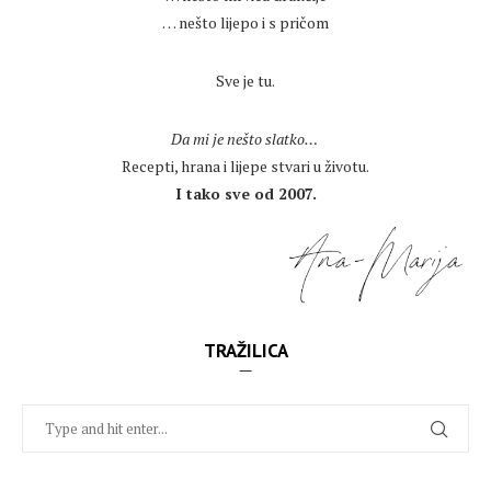
… nešto lijepo i s pričom
.
Sve je tu.
.
Da mi je nešto slatko…
Recepti, hrana i lijepe stvari u životu.
I tako sve od 2007.
TRAŽILICA