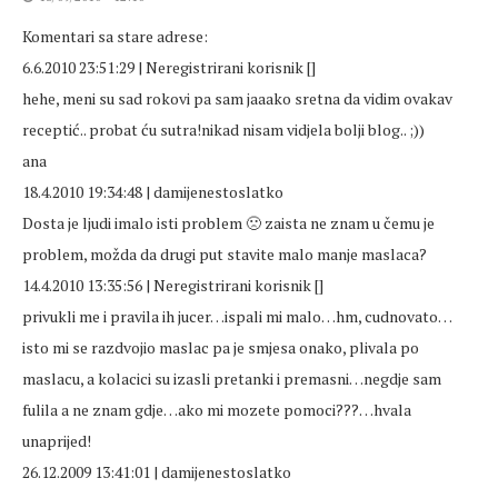
Komentari sa stare adrese:
6.6.2010 23:51:29 | Neregistrirani korisnik []
hehe, meni su sad rokovi pa sam jaaako sretna da vidim ovakav
receptić.. probat ću sutra!nikad nisam vidjela bolji blog.. ;))
ana
18.4.2010 19:34:48 | damijenestoslatko
Dosta je ljudi imalo isti problem 🙁 zaista ne znam u čemu je
problem, možda da drugi put stavite malo manje maslaca?
14.4.2010 13:35:56 | Neregistrirani korisnik []
privukli me i pravila ih jucer…ispali mi malo…hm, cudnovato…
isto mi se razdvojio maslac pa je smjesa onako, plivala po
maslacu, a kolacici su izasli pretanki i premasni…negdje sam
fulila a ne znam gdje…ako mi mozete pomoci???…hvala
unaprijed!
26.12.2009 13:41:01 | damijenestoslatko