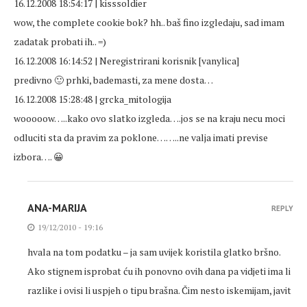
16.12.2008 18:54:17 | kisssoldier
wow, the complete cookie bok? hh.. baš fino izgledaju, sad imam
zadatak probati ih.. =)
16.12.2008 16:14:52 | Neregistrirani korisnik [vanylica]
predivno 🙂 prhki, bademasti, za mene dosta…
16.12.2008 15:28:48 | grcka_mitologija
wooooow…..kako ovo slatko izgleda….jos se na kraju necu moci
odluciti sta da pravim za poklone……..ne valja imati previse
izbora…. 😀
ANA-MARIJA
REPLY
19/12/2010 - 19:16
hvala na tom podatku – ja sam uvijek koristila glatko bršno.
Ako stignem isprobat ću ih ponovno ovih dana pa vidjeti ima li
razlike i ovisi li uspjeh o tipu brašna. Čim nesto iskemijam, javit