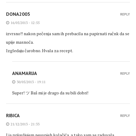
DONA2005
REPLY
16/05/2013 - 12:55
izvrsno!! nakon pečenja sam ih prebacila na papirnati ručnk da se
upije masnoća.
Izgledaju čarobno. Hvala za recept.
ANAMARIJA
REPLY
30/05/2013 - 19:11
Super! ツ Baš mi je drago da su bili dobri!
RIBICA
REPLY
21/12/2013 - 21:33
I ja prijavljujem neuspjeh kolačića, a tako sam se radovala…