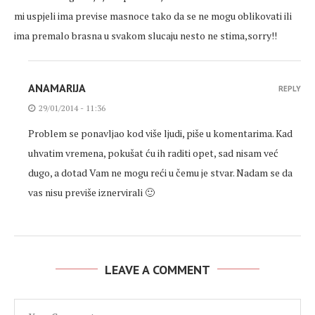
mi uspjeli ima previse masnoce tako da se ne mogu oblikovati ili
ima premalo brasna u svakom slucaju nesto ne stima,sorry!!
ANAMARIJA
REPLY
29/01/2014 - 11:36
Problem se ponavljao kod više ljudi, piše u komentarima. Kad
uhvatim vremena, pokušat ću ih raditi opet, sad nisam već
dugo, a dotad Vam ne mogu reći u čemu je stvar. Nadam se da
vas nisu previše iznervirali 🙂
LEAVE A COMMENT