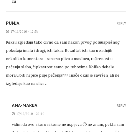
cu
PUNJA
REPLY
17/11/2010 - 12:34
Keksi izgledaju tako divno da sam nakon prvog poluuspješnog
pokušaja imala i drugi, isti takav. Rezultat isti kao u zadnjih
nekoliko komentara – smjesa pliva u maslacu, raširenost u
pečenju slaba, čipkastost samo po rubovima. Koliko debele
moraju biti hrpice prije pečenja??? Inače okus je savršen ,ali ne
izgledaju kao na slici…
ANA-MARIJA
REPLY
17/12/2010 - 22:10
vidim da ovo skoro nikome ne uspijeva 🙁 ne znam, pekla sam