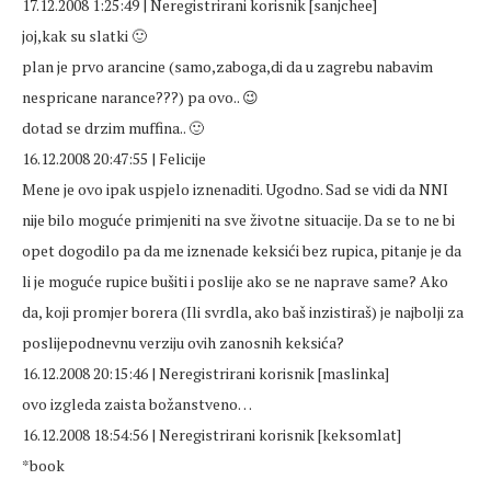
17.12.2008 1:25:49 | Neregistrirani korisnik [sanjchee]
joj,kak su slatki 🙂
plan je prvo arancine (samo,zaboga,di da u zagrebu nabavim
nespricane narance???) pa ovo.. 😉
dotad se drzim muffina.. 🙂
16.12.2008 20:47:55 | Felicije
Mene je ovo ipak uspjelo iznenaditi. Ugodno. Sad se vidi da NNI
nije bilo moguće primjeniti na sve životne situacije. Da se to ne bi
opet dogodilo pa da me iznenade keksići bez rupica, pitanje je da
li je moguće rupice bušiti i poslije ako se ne naprave same? Ako
da, koji promjer borera (Ili svrdla, ako baš inzistiraš) je najbolji za
poslijepodnevnu verziju ovih zanosnih keksića?
16.12.2008 20:15:46 | Neregistrirani korisnik [maslinka]
ovo izgleda zaista božanstveno…
16.12.2008 18:54:56 | Neregistrirani korisnik [keksomlat]
*book