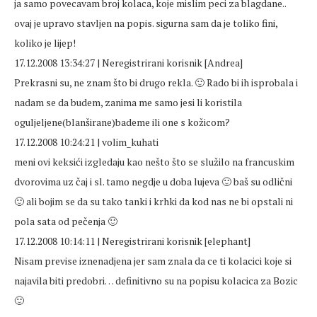
ja samo povecavam broj kolaca, koje mislim peci za blagdane..
ovaj je upravo stavljen na popis. sigurna sam da je toliko fini,
koliko je lijep!
17.12.2008 13:34:27 | Neregistrirani korisnik [Andrea]
Prekrasni su, ne znam što bi drugo rekla. 🙂 Rado bi ih isprobala i
nadam se da budem, zanima me samo jesi li koristila
oguljeljene(blanširane)bademe ili one s kožicom?
17.12.2008 10:24:21 | volim_kuhati
meni ovi keksići izgledaju kao nešto što se služilo na francuskim
dvorovima uz čaj i sl. tamo negdje u doba lujeva 🙂 baš su odlični
🙂 ali bojim se da su tako tanki i krhki da kod nas ne bi opstali ni
pola sata od pečenja 🙂
17.12.2008 10:14:11 | Neregistrirani korisnik [elephant]
Nisam previse iznenadjena jer sam znala da ce ti kolacici koje si
najavila biti predobri… definitivno su na popisu kolacica za Bozic
🙂