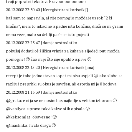
tvoji popratni tekstovi. Bravoooooooooooo
20.12.2008 22:30:40 | Neregistrirani korisnik []
baš sam to napravila, al nije pomoglo možda je uzrok “2 žl
brašna”, meni to nikad ne ispadne ista količina, draži su mi grami
nema veze,malo su deblji pa će se isto pojesti
20.12.2008 22:23:47 | damijenestoslatko
pokušaj dodati još žličicu vrhnja za kuhanje sljedeći put. možda
pomogne! 🙂 žao mi je što nije upalilo isprve 🙁
20.12.2008 22:15:20 | Neregistrirani korisnik [ana]
recept je tako jednostavan i opet mi nisu uspjeli 🙁 jako slabo se
razliju i preprhki su okus je savršen, ali estetia mi je 0 bodova
20.12.2008 21:13:39 | damijenestoslatko
@grcka: e ni ja se ne nosim bas najbolje s velikim izborom 🙂
@vanilyca: upravo takvi kakve si ih opisala 🙂
@keksomlat: obavezno! 🙂
@maslinka: hvala draga 🙂