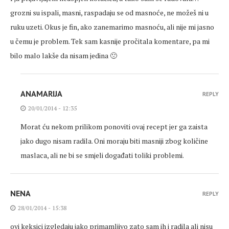
grozni su ispali, masni, raspadaju se od masnoće, ne možeš ni u
ruku uzeti. Okus je fin, ako zanemarimo masnoću, ali nije mi jasno
u čemu je problem. Tek sam kasnije pročitala komentare, pa mi
bilo malo lakše da nisam jedina 🙁
ANAMARIJA
REPLY
20/01/2014 - 12:35
Morat ću nekom prilikom ponoviti ovaj recept jer ga zaista
jako dugo nisam radila. Oni moraju biti masniji zbog količine
maslaca, ali ne bi se smjeli događati toliki problemi.
NENA
REPLY
28/01/2014 - 15:38
ovi keksici izgledaju jako primamljivo zato sam ih i radila ali nisu