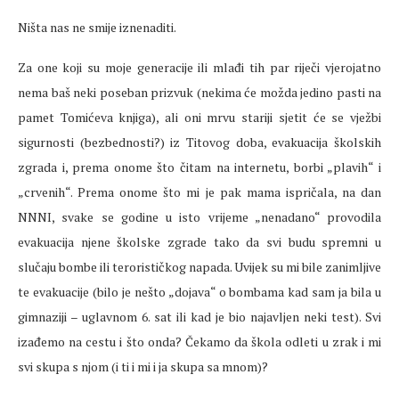
Ništa nas ne smije iznenaditi.
Za one koji su moje generacije ili mlađi tih par riječi vjerojatno
nema baš neki poseban prizvuk (nekima će možda jedino pasti na
pamet Tomićeva knjiga), ali oni mrvu stariji sjetit će se vježbi
sigurnosti (bezbednosti?) iz Titovog doba, evakuacija školskih
zgrada i, prema onome što čitam na internetu, borbi „plavih“ i
„crvenih“. Prema onome što mi je pak mama ispričala, na dan
NNNI, svake se godine u isto vrijeme „nenadano“ provodila
evakuacija njene školske zgrade tako da svi budu spremni u
slučaju bombe ili terorističkog napada. Uvijek su mi bile zanimljive
te evakuacije (bilo je nešto „dojava“ o bombama kad sam ja bila u
gimnaziji – uglavnom 6. sat ili kad je bio najavljen neki test). Svi
izađemo na cestu i što onda? Čekamo da škola odleti u zrak i mi
svi skupa s njom (i ti i mi i ja skupa sa mnom)?