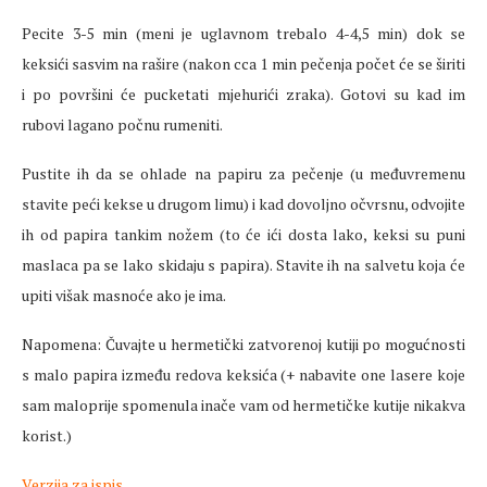
Pecite 3-5 min (meni je uglavnom trebalo 4-4,5 min) dok se
keksići sasvim na rašire (nakon cca 1 min pečenja počet će se širiti
i po površini će pucketati mjehurići zraka). Gotovi su kad im
rubovi lagano počnu rumeniti.
Pustite ih da se ohlade na papiru za pečenje (u međuvremenu
stavite peći kekse u drugom limu) i kad dovoljno očvrsnu, odvojite
ih od papira tankim nožem (to će ići dosta lako, keksi su puni
maslaca pa se lako skidaju s papira). Stavite ih na salvetu koja će
upiti višak masnoće ako je ima.
Napomena: Čuvajte u hermetički zatvorenoj kutiji po mogućnosti
s malo papira između redova keksića (+ nabavite one lasere koje
sam maloprije spomenula inače vam od hermetičke kutije nikakva
korist.)
Verzija za ispis