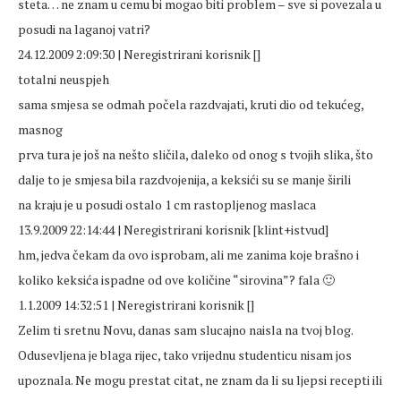
steta… ne znam u cemu bi mogao biti problem – sve si povezala u
posudi na laganoj vatri?
24.12.2009 2:09:30 | Neregistrirani korisnik []
totalni neuspjeh
sama smjesa se odmah počela razdvajati, kruti dio od tekućeg,
masnog
prva tura je još na nešto sličila, daleko od onog s tvojih slika, što
dalje to je smjesa bila razdvojenija, a keksići su se manje širili
na kraju je u posudi ostalo 1 cm rastopljenog maslaca
13.9.2009 22:14:44 | Neregistrirani korisnik [klint+istvud]
hm, jedva čekam da ovo isprobam, ali me zanima koje brašno i
koliko keksića ispadne od ove količine “sirovina”? fala 🙂
1.1.2009 14:32:51 | Neregistrirani korisnik []
Zelim ti sretnu Novu, danas sam slucajno naisla na tvoj blog.
Odusevljena je blaga rijec, tako vrijednu studenticu nisam jos
upoznala. Ne mogu prestat citat, ne znam da li su ljepsi recepti ili