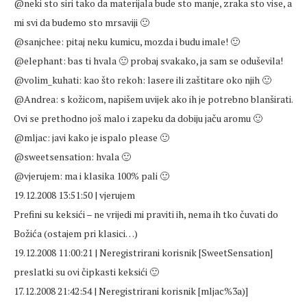
@neki sto siri tako da materijala bude sto manje, zraka sto vise, a
mi svi da budemo sto mrsaviji 🙂
@sanjchee: pitaj neku kumicu, mozda i budu imale! 🙂
@elephant: bas ti hvala 🙂 probaj svakako, ja sam se oduševila!
@volim_kuhati: kao što rekoh: lasere ili zaštitare oko njih 🙂
@Andrea: s kožicom, napišem uvijek ako ih je potrebno blanširati.
Ovi se prethodno još malo i zapeku da dobiju jaču aromu 🙂
@mljac: javi kako je ispalo please 🙂
@sweetsensation: hvala 🙂
@vjerujem: ma i klasika 100% pali 🙂
19.12.2008 13:51:50 | vjerujem
Prefini su keksići – ne vrijedi mi praviti ih, nema ih tko čuvati do
Božića (ostajem pri klasici…)
19.12.2008 11:00:21 | Neregistrirani korisnik [SweetSensation]
preslatki su ovi čipkasti keksići 🙂
17.12.2008 21:42:54 | Neregistrirani korisnik [mljac%3a)]