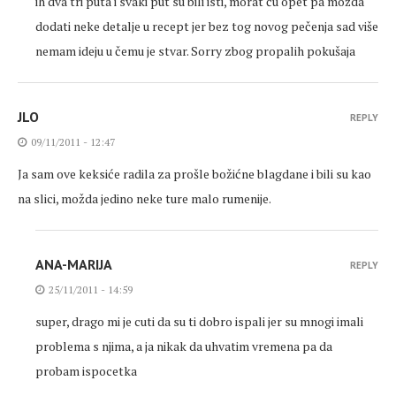
ih dva tri puta i svaki put su bili isti, morat ću opet pa možda
dodati neke detalje u recept jer bez tog novog pečenja sad više
nemam ideju u čemu je stvar. Sorry zbog propalih pokušaja
JLO
REPLY
09/11/2011 - 12:47
Ja sam ove keksiće radila za prošle božićne blagdane i bili su kao
na slici, možda jedino neke ture malo rumenije.
ANA-MARIJA
REPLY
25/11/2011 - 14:59
super, drago mi je cuti da su ti dobro ispali jer su mnogi imali
problema s njima, a ja nikak da uhvatim vremena pa da
probam ispocetka