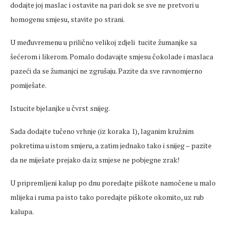
dodajte joj maslac i ostavite na pari dok se sve ne pretvori u
homogenu smjesu, stavite po strani.
U međuvremenu u prilično velikoj zdjeli tucite žumanjke sa
šećerom i likerom. Pomalo dodavajte smjesu čokolade i maslaca
pazeći da se žumanjci ne zgrušaju. Pazite da sve ravnomjerno
pomiješate.
Istucite bjelanjke u čvrst snijeg.
Sada dodajte tučeno vrhnje (iz koraka 1), laganim kružnim
pokretima u istom smjeru, a zatim jednako tako i snijeg – pazite
da ne miješate prejako da iz smjese ne pobjegne zrak!
U pripremljeni kalup po dnu poredajte piškote namočene u malo
mlijeka i ruma pa isto tako poredajte piškote okomito, uz rub
kalupa.