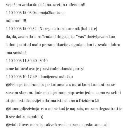
sviježem zraku do dućana.. sretan rođendan!!
1.10.2008 15:03:04 | moja3kantuna
odlicno!!!!!!
1.10.2008 15:00:52 | Neregistrirani korisnik [babette]
da, da, znam da je rođendan blogu, ali ja “vas” doživljavam kao
jedno, pa otud malo personifikacije…ugodan dan i… svako dobro
ima smisla!
1.10.2008 11:50:40 | 3010
ajme kolača! ovo je pravi rođendanski party!
1.10.2008 10:17:49 | damijenestoslatko
@Felicije: ima ruma, u piskotama! a s ostatkom komentara se
sasvim slazem. dode mi da jednom napravim jednu samo za sebe i
utajim ostatku svijeta da ima ista slicno u frizideru 😉
@tamogdjezivimja: eto mene kad je naprais, moram degustirati je
li sve dobro ispalo ;))
@violetlove: meni su takve kremice draze s pskotama, ali