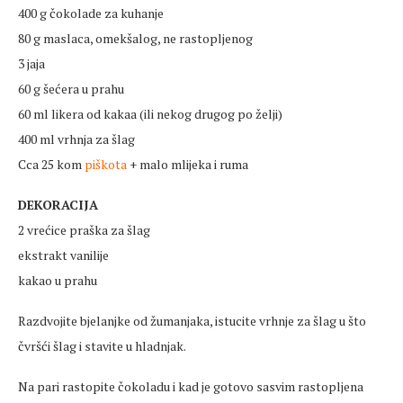
400 g čokolade za kuhanje
80 g maslaca, omekšalog, ne rastopljenog
3 jaja
60 g šećera u prahu
60 ml likera od kakaa (ili nekog drugog po želji)
400 ml vrhnja za šlag
Cca 25 kom
piškota
+ malo mlijeka i ruma
DEKORACIJA
2 vrećice praška za šlag
ekstrakt vanilije
kakao u prahu
Razdvojite bjelanjke od žumanjaka, istucite vrhnje za šlag u što
čvršći šlag i stavite u hladnjak.
Na pari rastopite čokoladu i kad je gotovo sasvim rastopljena