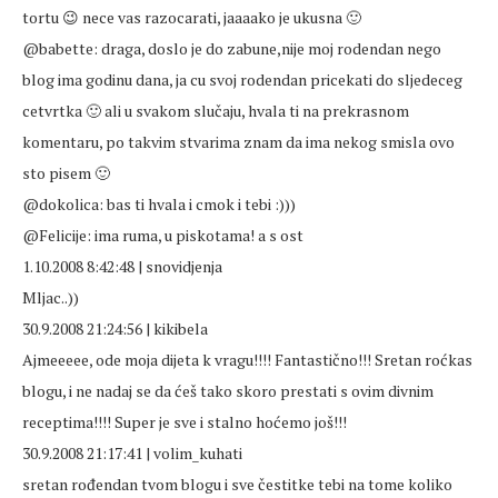
tortu 😉 nece vas razocarati, jaaaako je ukusna 🙂
@babette: draga, doslo je do zabune,nije moj rodendan nego
blog ima godinu dana, ja cu svoj rodendan pricekati do sljedeceg
cetvrtka 🙂 ali u svakom slučaju, hvala ti na prekrasnom
komentaru, po takvim stvarima znam da ima nekog smisla ovo
sto pisem 🙂
@dokolica: bas ti hvala i cmok i tebi :)))
@Felicije: ima ruma, u piskotama! a s ost
1.10.2008 8:42:48 | snovidjenja
Mljac..))
30.9.2008 21:24:56 | kikibela
Ajmeeeee, ode moja dijeta k vragu!!!! Fantastično!!! Sretan roćkas
blogu, i ne nadaj se da ćeš tako skoro prestati s ovim divnim
receptima!!!! Super je sve i stalno hoćemo još!!!
30.9.2008 21:17:41 | volim_kuhati
sretan rođendan tvom blogu i sve čestitke tebi na tome koliko