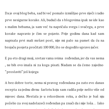
Da je ovaj blog beba, sad bi već pomalo izmišljao prve riječi i radio
prve nesigurne korake. Ali, budući da s blogovima ipak ne ide kao
s malim bebama, ja sam već tu napričala svega i svačega, a prve
korake napravio je čim se pojavio. Prije godinu dana kad sam
napisala prvi mali mršavi post, nije mi palo na pamet da ću na
brojaču posjeta pročitati 100 000, što se dogodilo upravo jučer.
E pa eto dragi moji, sretan
svima rođendan, jer da vas nema
vama
, ne bih ovo imala ni za koga pisati. Nadam se da ćemo zajedno
“proslaviti“ još kojega
A bez dobre torte, nema ni pravog rođendana pa zato evo danas
recepta za jednu divnu šarlotu koju sam radila prije nešto više od
mjesec dana. Nestala je u rekordnom roku, a dečko je baš nju
poželio za svoj nadolazeći rođendan pa znači da i nije loša…
Iako