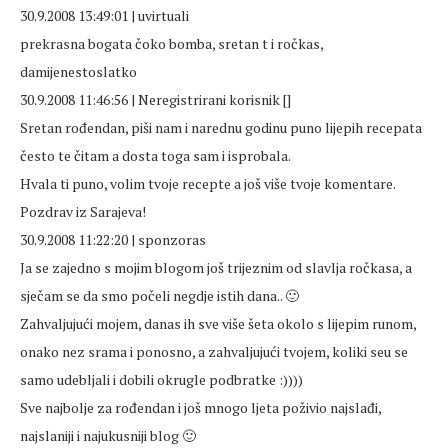
30.9.2008 13:49:01 | uvirtuali
prekrasna bogata čoko bomba, sretan t i ročkas,
damijenestoslatko
30.9.2008 11:46:56 | Neregistrirani korisnik []
Sretan rođendan, piši nam i narednu godinu puno lijepih recepata
često te čitam a dosta toga sam i isprobala.
Hvala ti puno, volim tvoje recepte a još više tvoje komentare.
Pozdrav iz Sarajeva!
30.9.2008 11:22:20 | sponzoras
Ja se zajedno s mojim blogom još trijeznim od slavlja ročkasa, a
sječam se da smo počeli negdje istih dana.. 🙂
Zahvaljujući mojem, danas ih sve više šeta okolo s lijepim runom,
onako nez srama i ponosno, a zahvaljujući tvojem, koliki seu se
samo udebljali i dobili okrugle podbratke :))))
Sve najbolje za rođendan i još mnogo ljeta poživio najslađi,
najslaniji i najukusniji blog 🙂