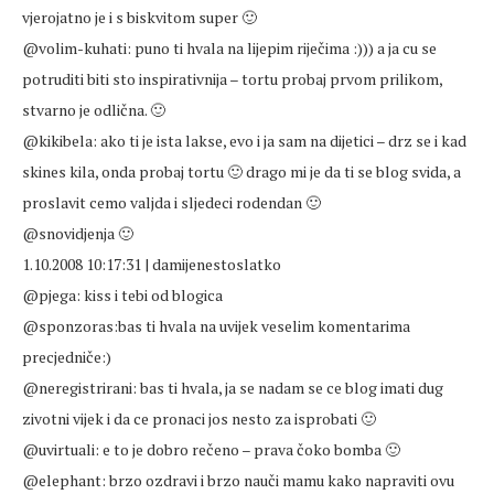
vjerojatno je i s biskvitom super 🙂
@volim-kuhati: puno ti hvala na lijepim riječima :))) a ja cu se
potruditi biti sto inspirativnija – tortu probaj prvom prilikom,
stvarno je odlična. 🙂
@kikibela: ako ti je ista lakse, evo i ja sam na dijetici – drz se i kad
skines kila, onda probaj tortu 🙂 drago mi je da ti se blog svida, a
proslavit cemo valjda i sljedeci rodendan 🙂
@snovidjenja 🙂
1.10.2008 10:17:31 | damijenestoslatko
@pjega: kiss i tebi od blogica
@sponzoras:bas ti hvala na uvijek veselim komentarima
precjedniče:)
@neregistrirani: bas ti hvala, ja se nadam se ce blog imati dug
zivotni vijek i da ce pronaci jos nesto za isprobati 🙂
@uvirtuali: e to je dobro rečeno – prava čoko bomba 🙂
@elephant: brzo ozdravi i brzo nauči mamu kako napraviti ovu