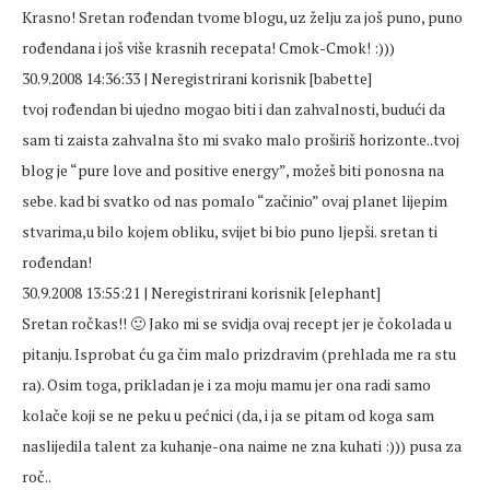
Krasno! Sretan rođendan tvome blogu, uz želju za još puno, puno
rođendana i još više krasnih recepata! Cmok-Cmok! :)))
30.9.2008 14:36:33 | Neregistrirani korisnik [babette]
tvoj rođendan bi ujedno mogao biti i dan zahvalnosti, budući da
sam ti zaista zahvalna što mi svako malo proširiš horizonte..tvoj
blog je “pure love and positive energy”, možeš biti ponosna na
sebe. kad bi svatko od nas pomalo “začinio” ovaj planet lijepim
stvarima,u bilo kojem obliku, svijet bi bio puno ljepši. sretan ti
rođendan!
30.9.2008 13:55:21 | Neregistrirani korisnik [elephant]
Sretan ročkas!! 🙂 Jako mi se svidja ovaj recept jer je čokolada u
pitanju. Isprobat ću ga čim malo prizdravim (prehlada me ra stu
ra). Osim toga, prikladan je i za moju mamu jer ona radi samo
kolače koji se ne peku u pećnici (da, i ja se pitam od koga sam
naslijedila talent za kuhanje-ona naime ne zna kuhati :))) pusa za
roč..