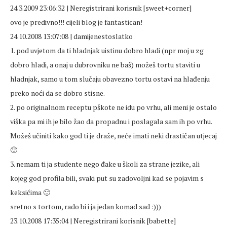
24.3.2009 23:06:32 | Neregistrirani korisnik [sweet+corner]
ovo je predivno!!! cijeli blog je fantastican!
24.10.2008 13:07:08 | damijenestoslatko
1. pod uvjetom da ti hladnjak uistinu dobro hladi (npr moj u zg
dobro hladi, a onaj u dubrovniku ne baš) možeš tortu staviti u
hladnjak, samo u tom slučaju obavezno tortu ostavi na hlađenju
preko noći da se dobro stisne.
2. po originalnom receptu pškote ne idu po vrhu, ali meni je ostalo
viška pa mi ih je bilo žao da propadnu i poslagala sam ih po vrhu.
Možeš učiniti kako god ti je draže, neće imati neki drastičan utjecaj
🙂
3. nemam ti ja studente nego đake u školi za strane jezike, ali
kojeg god profila bili, svaki put su zadovoljni kad se pojavim s
keksićima 🙂
sretno s tortom, rado bi i ja jedan komad sad :)))
23.10.2008 17:35:04 | Neregistrirani korisnik [babette]