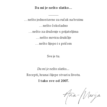
.
Da mi je nešto slatko…
_______
… nešto jednostavno za ručak na brzinu
… nešto čokoladno
… nešto za druženje s prijateljima
… nešto mrvicu drukčije
… nešto lijepo i s pričom
.
Sve je tu.
.
Da mi je nešto slatko…
Recepti, hrana i lijepe stvari u životu.
I tako sve od 2007.