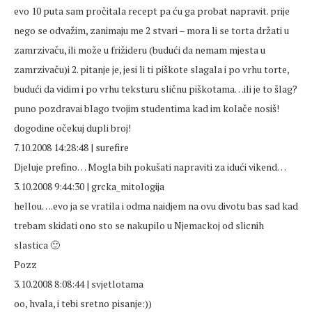
evo 10 puta sam pročitala recept pa ću ga probat napravit. prije
nego se odvažim, zanimaju me 2 stvari – mora li se torta držati u
zamrzivaču, ili može u frižideru (budući da nemam mjesta u
zamrzivaču)i 2. pitanje je, jesi li ti piškote slagala i po vrhu torte,
budući da vidim i po vrhu teksturu sličnu piškotama…ili je to šlag?
puno pozdravai blago tvojim studentima kad im kolače nosiš!
dogodine očekuj dupli broj!
7.10.2008 14:28:48 | surefire
Djeluje prefino… Mogla bih pokušati napraviti za idući vikend…
3.10.2008 9:44:30 | grcka_mitologija
hellou….evo ja se vratila i odma naidjem na ovu divotu bas sad kad
trebam skidati ono sto se nakupilo u Njemackoj od slicnih
slastica 🙂
Pozz
3.10.2008 8:08:44 | svjetlotama
oo, hvala, i tebi sretno pisanje:))