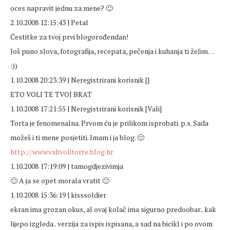
oces napravit jednu za mene? 🙂
2.10.2008 12:15:43 | Petal
Čestitke za tvoj prvi blogorođendan!
Još puno slova, fotografija, recepata, pečenja i kuhanja ti želim…
:))
1.10.2008 20:23:39 | Neregistrirani korisnik []
ETO VOLI TE TVOJ BRAT
1.10.2008 17:21:55 | Neregistrirani korisnik [Vali]
Torta je fenomenalna. Prvom ću je prilikom isprobati. p.s. Sada
možeš i ti mene posjetiti. Imam i ja blog. 🙂
http://www.valivolitorte.blog.hr
1.10.2008 17:19:09 | tamogdjezivimja
🙂 A ja se opet morala vratit 🙂
1.10.2008 15:36:19 | kisssoldier
ekran ima grozan okus, al ovaj kolač ima sigurno predoobar.. kak
lijepo izgleda.. verzija za ispis ispisana, a sad na bicikl i po ovom