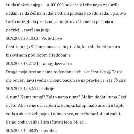
truda ulažeš u njega… a 100 000 posjeta si i više nego zaslužila…
nadam se da ćeš nam i dalje biti inspiracija kao i do sada… p.s. ova
torta mi izgleda predivno, a pogotovo što nema pečenja u
pećnici… savršena je 🙂
30.9.2008 20:10:02 | VioletLove
Čestitam :-)) Sličan mousse sam pravila, kao sladoled tortu s
biskvitnom podlogom. Predobar je.
30.9.2008 18:27:31 | tamogdjezivimja
Draga moja, sretan nama rođendan,a tebi sve čestitke 🙂 Torta
me oduševljava i već za vikend bacam se na pravljenje iste 🙂 kiss
30.9.2008 14:52:34 | Felicije
A rum? Nema ruma!? Zašto nema ruma? Molim dodati ruma. I još
nešto. Ako se ne da istresti iz kalupa, kalup malo uroniti u toplu
vodu a ako se želi pojesti odmah sve, ne treba šarlotu ni vaditi.
Samo treba velika žlica i čuvati leđa. Mljac….
30.9.2008 14:48:29 | dokolica