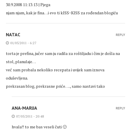
30.9.2008 11:13:13 | Pjega
njam njam, kak je fina…i evo ti kISS~KISS za rođendan blogiću
NATAC
REPLY
01/05/2011 - 6:27
torta je prefina, jučer sam ju radila za roštiljadu i čim je došla na
stol, planulaje…
već sam probala nekoliko recepata i uvijek sam iznova
oduševljena.
prekrasan blog, prekrasne priće…., samo nastavi tako
ANA-MARIJA
REPLY
07/05/2011 - 20:48
hvala!! to me bas veseli čuti 🙂