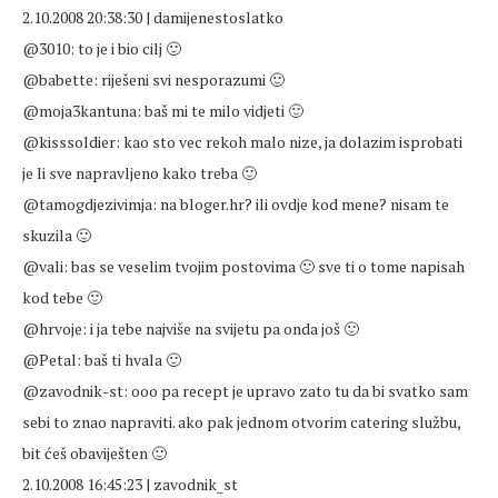
2.10.2008 20:38:30 | damijenestoslatko
@3010: to je i bio cilj 🙂
@babette: riješeni svi nesporazumi 🙂
@moja3kantuna: baš mi te milo vidjeti 🙂
@kisssoldier: kao sto vec rekoh malo nize, ja dolazim isprobati
je li sve napravljeno kako treba 🙂
@tamogdjezivimja: na bloger.hr? ili ovdje kod mene? nisam te
skuzila 🙂
@vali: bas se veselim tvojim postovima 🙂 sve ti o tome napisah
kod tebe 🙂
@hrvoje: i ja tebe najviše na svijetu pa onda još 🙂
@Petal: baš ti hvala 🙂
@zavodnik-st: ooo pa recept je upravo zato tu da bi svatko sam
sebi to znao napraviti. ako pak jednom otvorim catering službu,
bit ćeš obaviješten 🙂
2.10.2008 16:45:23 | zavodnik_st