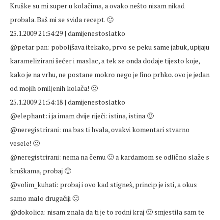
Kruške su mi super u kolačima, a ovako nešto nisam nikad
probala. Baš mi se sviđa recept. 🙂
25.1.2009 21:54:29 | damijenestoslatko
@petar pan: poboljšava itekako, prvo se peku same jabuk, upijaju
karamelizirani šećer i maslac, a tek se onda dodaje tijesto koje,
kako je na vrhu, ne postane mokro nego je fino prhko. ovo je jedan
od mojih omiljenih kolača! 🙂
25.1.2009 21:54:18 | damijenestoslatko
@elephant: i ja imam dvije riječi: istina, istina 🙂
@neregistrirani: ma bas ti hvala, ovakvi komentari stvarno
vesele! 🙂
@neregistrirani: nema na čemu 🙂 a kardamom se odlično slaže s
kruškama, probaj 🙂
@volim_kuhati: probaj i ovo kad stigneš, princip je isti, a okus
samo malo drugačiji 🙂
@dokolica: nisam znala da ti je to rodni kraj 🙂 smjestila sam te