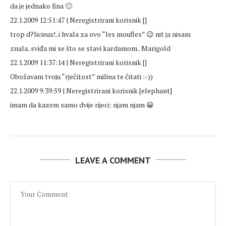
da je jednako fina 🙂
22.1.2009 12:51:47 | Neregistrirani korisnik []
trop d?licieux!..i hvala za ovo “les moufles” 😉 nit ja nisam
znala..sviđa mi se što se stavi kardamom.. Marigold
22.1.2009 11:37:14 | Neregistrirani korisnik []
Obožavam tvoju “rječitost” milina te čitati :-))
22.1.2009 9:39:59 | Neregistrirani korisnik [elephant]
imam da kazem samo dvije rijeci: njam njam 😀
LEAVE A COMMENT