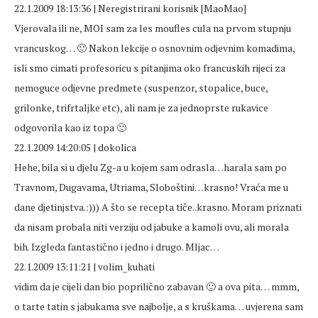
22.1.2009 18:13:36 | Neregistrirani korisnik [MaoMao]
Vjerovala ili ne, MOI sam za les moufles cula na prvom stupnju
vrancuskog… 🙂 Nakon lekcije o osnovnim odjevnim komadima,
isli smo cimati profesoricu s pitanjima oko francuskih rijeci za
nemoguce odjevne predmete (suspenzor, stopalice, buce,
grilonke, trifrtaljke etc), ali nam je za jednoprste rukavice
odgovorila kao iz topa 🙂
22.1.2009 14:20:05 | dokolica
Hehe, bila si u djelu Zg-a u kojem sam odrasla…harala sam po
Travnom, Dugavama, Utriama, Sloboštini…krasno! Vraća me u
dane djetinjstva.:))) A što se recepta tiče..krasno. Moram priznati
da nisam probala niti verziju od jabuke a kamoli ovu, ali morala
bih. Izgleda fantastično i jedno i drugo. Mljac…
22.1.2009 13:11:21 | volim_kuhati
vidim da je cijeli dan bio poprilično zabavan 🙂 a ova pita… mmm,
o tarte tatin s jabukama sve najbolje, a s kruškama… uvjerena sam