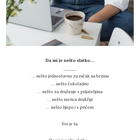
.
Da mi je nešto slatko…
_______
… nešto jednostavno za ručak na brzinu
… nešto čokoladno
… nešto za druženje s prijateljima
… nešto mrvicu drukčije
… nešto lijepo i s pričom
.
Sve je tu.
.