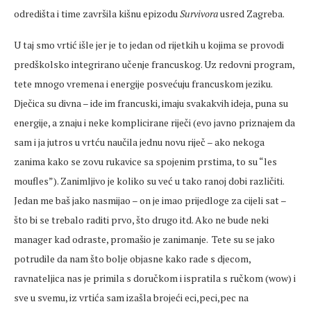
odredišta i time završila kišnu epizodu
Survivora
usred Zagreba.
U taj smo vrtić išle jer je to jedan od rijetkih u kojima se provodi
predškolsko integrirano učenje francuskog. Uz redovni program,
tete mnogo vremena i energije posvećuju francuskom jeziku.
Dječica su divna – ide im francuski, imaju svakakvih ideja, puna su
energije, a znaju i neke komplicirane riječi (evo javno priznajem da
sam i ja jutros u vrtću naučila jednu novu riječ – ako nekoga
zanima kako se zovu rukavice sa spojenim prstima, to su “les
moufles”). Zanimljivo je koliko su već u tako ranoj dobi različiti.
Jedan me baš jako nasmijao – on je imao prijedloge za cijeli sat –
što bi se trebalo raditi prvo, što drugo itd. Ako ne bude neki
manager kad odraste, promašio je zanimanje.
Tete su se jako
potrudile da nam što bolje objasne kako rade s djecom,
ravnateljica nas je primila s doručkom i ispratila s ručkom (wow) i
sve u svemu, iz vrtića sam izašla brojeći eci,peci,pec na