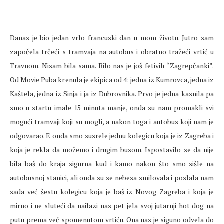
Danas je bio jedan vrlo francuski dan u mom životu. Jutro sam
započela trčeći s tramvaja na autobus i obratno tražeći vrtić u
Travnom. Nisam bila sama. Bilo nas je još fetivih “Zagrepčanki”.
Od Movie Puba krenula je ekipica od 4: jedna iz Kumrovca, jedna iz
Kaštela, jedna iz Sinja i ja iz Dubrovnika. Prvo je jedna kasnila pa
smo u startu imale 15 minuta manje, onda su nam promakli svi
mogući tramvaji koji su mogli, a nakon toga i autobus koji nam je
odgovarao. E onda smo susrele jednu kolegicu koja je iz Zagreba i
koja je rekla da možemo i drugim busom. Ispostavilo se da nije
bila baš do kraja sigurna kud i kamo nakon što smo sišle na
autobusnoj stanici, ali onda su se nebesa smilovala i poslala nam
sada već šestu kolegicu koja je baš iz Novog Zagreba i koja je
mirno i ne sluteći da nailazi nas pet jela svoj jutarnji hot dog na
putu prema već spomenutom vrtiću. Ona nas je siguno odvela do