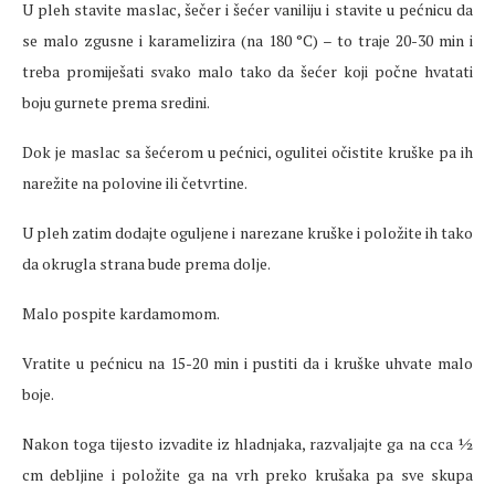
U pleh stavite maslac, šečer i šećer vaniliju i stavite u pećnicu da
se malo zgusne i karamelizira (na 180 °C) – to traje 20-30 min i
treba promiješati svako malo tako da šećer koji počne hvatati
boju gurnete prema sredini.
Dok je maslac sa šećerom u pećnici, ogulitei očistite kruške pa ih
narežite na polovine ili četvrtine.
U pleh zatim dodajte oguljene i narezane kruške i položite ih tako
da okrugla strana bude prema dolje.
Malo pospite kardamomom.
Vratite u pećnicu na 15-20 min i pustiti da i kruške uhvate malo
boje.
Nakon toga tijesto izvadite iz hladnjaka, razvaljajte ga na cca ½
cm debljine i položite ga na vrh preko krušaka pa sve skupa