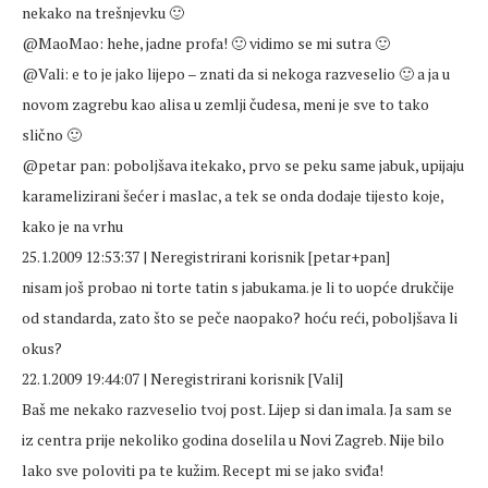
nekako na trešnjevku 🙂
@MaoMao: hehe, jadne profa! 🙂 vidimo se mi sutra 🙂
@Vali: e to je jako lijepo – znati da si nekoga razveselio 🙂 a ja u
novom zagrebu kao alisa u zemlji čudesa, meni je sve to tako
slično 🙂
@petar pan: poboljšava itekako, prvo se peku same jabuk, upijaju
karamelizirani šećer i maslac, a tek se onda dodaje tijesto koje,
kako je na vrhu
25.1.2009 12:53:37 | Neregistrirani korisnik [petar+pan]
nisam još probao ni torte tatin s jabukama. je li to uopće drukčije
od standarda, zato što se peče naopako? hoću reći, poboljšava li
okus?
22.1.2009 19:44:07 | Neregistrirani korisnik [Vali]
Baš me nekako razveselio tvoj post. Lijep si dan imala. Ja sam se
iz centra prije nekoliko godina doselila u Novi Zagreb. Nije bilo
lako sve poloviti pa te kužim. Recept mi se jako sviđa!