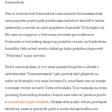
francuskom.
Dan se u istom tom francuskom tonu nastavio kroasanima koje
sam popodne pojela prije predavanja (nažalost nisu bili iz kućne
radinosti), a završio se opet pogađate, francuski. Tri kolegice i ja
išle smo na razgovor s lektorom, izvornim govornikom iz
Francuske u vezi jednog njegovog projekta vezano za frankofono
kazalište i bilo je baš veselo slušati ga kako pokušava izgovoriti
“Pešćenica” u par navrata.
Da bi i sam kraj dana, tj. ovo moje pisanje bloga bio u skladu s
cjelodnevnim “francuziranjem” (ako postoji riječ glupirati se,
zašto ne bi mogla i ova moja kovanica?), ostavljam vam na znanje
i ravnanje recept za tarte Tatin od krušaka. To je varijacija na temu
poznaog francuskog klasika o kojem sam vam već pisala u postu
o
nenadmašivoj piti od jabuka
. Krajnji okus je jako sličan, postupak
identičan, samo je glavni lik priče u ovom slučaju kruška a ne