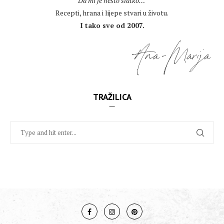
Da mi je nešto slatko…
Recepti, hrana i lijepe stvari u životu.
I tako sve od 2007.
TRAŽILICA