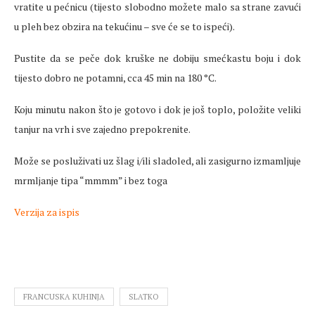
vratite u pećnicu (tijesto slobodno možete malo sa strane zavući
u pleh bez obzira na tekućinu – sve će se to ispeći).
Pustite da se peče dok kruške ne dobiju smećkastu boju i dok
tijesto dobro ne potamni, cca 45 min na 180 °C.
Koju minutu nakon što je gotovo i dok je još toplo, položite veliki
tanjur na vrh i sve zajedno prepokrenite.
Može se posluživati uz šlag i/ili sladoled, ali zasigurno izmamljuje
mrmljanje tipa “mmmm” i bez toga
Verzija za ispis
FRANCUSKA KUHINJA
SLATKO