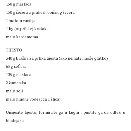
150 g maslaca
150 g šećera u prahu ili običnog šećera
1 burbon vanilija
1 kg (otprilike) krušaka
malo kardamoma
TIJESTO
340 g brašna za prhka tijesta (ako nemate, može glatko)
65 g šeĆera
135 g maslaca
2 žumanjka
malo soli
malo hladne vode (cca 1 žlica)
Umijesite tijesto, formirajte ga u kuglu i pustite ga da odleži u
hladnjaku.