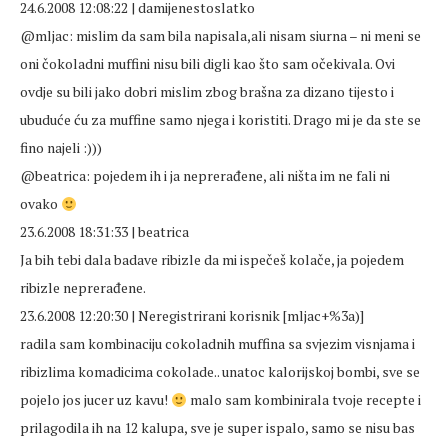
24.6.2008 12:08:22 | damijenestoslatko
@mljac: mislim da sam bila napisala,ali nisam siurna – ni meni se
oni čokoladni muffini nisu bili digli kao što sam očekivala. Ovi
ovdje su bili jako dobri mislim zbog brašna za dizano tijesto i
ubuduće ću za muffine samo njega i koristiti. Drago mi je da ste se
fino najeli :)))
@beatrica: pojedem ih i ja neprerađene, ali ništa im ne fali ni
ovako
23.6.2008 18:31:33 | beatrica
Ja bih tebi dala badave ribizle da mi ispečeš kolače, ja pojedem
ribizle neprerađene.
23.6.2008 12:20:30 | Neregistrirani korisnik [mljac+%3a)]
radila sam kombinaciju cokoladnih muffina sa svjezim visnjama i
ribizlima komadicima cokolade.. unatoc kalorijskoj bombi, sve se
pojelo jos jucer uz kavu!
malo sam kombinirala tvoje recepte i
prilagodila ih na 12 kalupa, sve je super ispalo, samo se nisu bas