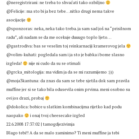
@neregistrirani: ne treba to shvaćati tako ozbiljno
@Felicije: ma sto bi ja bez tebe…nitko drugi nema takve
asocijacije
@sponzoras: neka, neka tako treba. ja sam sad još na “prisilnom
radu”, ali nadam se da me ocekuje duuugo toplo ljeto…
@gastrodiva: bas se veselim toj reinkarnaciji kramerovog jela
@volim-kuhati: pogledala sam i ja sto je babka i bome slasno
izgleda!
nije ni cudo da su se otimali
@grcka_mitologija: ma vidim ja da se mi razumijemo :)))
@moja3kantuna: da znas da sam se tebe sjetila dok sam pravila
muffine jer si se tako bila odusevila onim prvima. meni osobno su
ovi jos drazi, probaj
@dokolica: bobice u slatkim kombinacijma rijetko kad podu
naopako
i onaj tvoj cheesecake izgled
22.6.2008 17:37:02 | tamogdjezivimja
Blago tebi!! A da se malo zaminimo? Ti meni muffine ja tebi