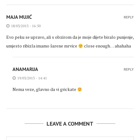
MAJA MUJIĆ
REPLY
18/03/2013 - 16:50
Evo peku se upravo, ali s obzirom da je moje dijete biralo punjenje,
umjesto ribizla imamo šarene mrvice
close enough… ahahaha
ANAMARIJA
REPLY
19/03/2013 - 14:41
Nema veze, glavno da vi grickate
LEAVE A COMMENT