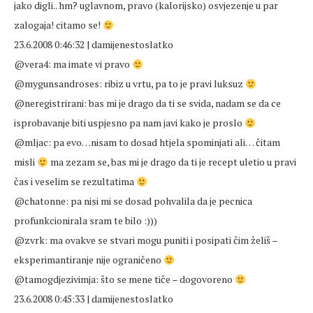
jako digli.. hm? uglavnom, pravo (kalorijsko) osvjezenje u par
zalogaja! citamo se!
23.6.2008 0:46:32 | damijenestoslatko
@vera4: ma imate vi pravo
@mygunsandroses: ribiz u vrtu, pa to je pravi luksuz
@neregistrirani: bas mi je drago da ti se svida, nadam se da ce
isprobavanje biti uspjesno pa nam javi kako je proslo
@mljac: pa evo…nisam to dosad htjela spominjati ali… čitam
misli
ma zezam se, bas mi je drago da ti je recept uletio u pravi
čas i veselim se rezultatima
@chatonne: pa nisi mi se dosad pohvalila da je pecnica
profunkcionirala sram te bilo :)))
@zvrk: ma ovakve se stvari mogu puniti i posipati čim želiš –
eksperimantiranje nije ograničeno
@tamogdjezivimja: što se mene tiče – dogovoreno
23.6.2008 0:45:33 | damijenestoslatko