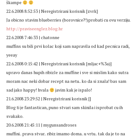
škampe
22.6.2008 8:52:53 | Neregistrirani korisnik [zvrk]
Ja obicno stavim blueberries (borovnice?!)probati cu ovu verziju.
http://praviseenglez.blog.hr
22.6.2008 7:46:33 | chatonne
muffins su bili prvi kolac koji sam napravila od kad pecnica radi,
yeeay
22.6.2008 0:15:42 | Neregistrirani korisnik [mljac+%3a)]
upravo danas hupih ribizle za muffine i sve si mislim kako sutra
moram nac neki dobar recept na netu.. ko da si znala! bas sam
sad jako happy! hvala
javim kak je ispalo!
21.6.2008 23:29:52 | Neregistrirani korisnik []
Blog ti je fantastican, puno stvari sam skinila i isprobat cu ih
svakako.
20.6.2008 21:45:11 | mygunsandroses
muffini.. prava stvar.. ribiz imamo doma.. u vrtu.. tak da je to na