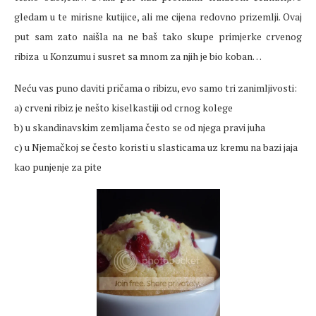
gledam u te mirisne kutijice, ali me cijena redovno prizemlji. Ovaj
put sam zato naišla na ne baš tako skupe primjerke crvenog
ribiza u Konzumu i susret sa mnom za njih je bio koban…
Neću vas puno daviti pričama o ribizu, evo samo tri zanimljivosti:
a) crveni ribiz je nešto kiselkastiji od crnog kolege
b) u skandinavskim zemljama često se od njega pravi juha
c) u Njemačkoj se često koristi u slasticama uz kremu na bazi jaja
kao punjenje za pite