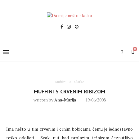
0
Muffini
Slatko
MUFFINI S CRVENIM RIBIZOM
written by
Ana-Marija
19/06/2008
Ima nešto u tim crvenim i crnim bobicama čemu je jednostavno
teško odoljeti… Svaki put kad prolazim tržnicom čeznutljivo