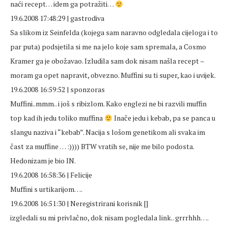
naći recept… idem ga potražiti…
19.6.2008 17:48:29 | gastrodiva
Sa slikom iz Seinfelda (kojega sam naravno odgledala cijeloga i to
par puta) podsjetila si me na jelo koje sam spremala, a Cosmo
Kramer ga je obožavao. Izludila sam dok nisam našla recept –
moram ga opet napravit, obvezno. Muffini su ti super, kao i uvijek.
19.6.2008 16:59:52 | sponzoras
Muffini..mmm.. i još s ribizlom. Kako englezi ne bi razvili muffin
top kad ih jedu toliko muffina
Inače jedu i kebab, pa se panca u
slangu naziva i “kebab”. Nacija s lošom genetikom ali svaka im
čast za muffine … :)))) BTW vratih se, nije me bilo podosta.
Hedonizam je bio IN.
19.6.2008 16:58:36 | Felicije
Muffini s urtikarijom….
19.6.2008 16:51:30 | Neregistrirani korisnik []
izgledali su mi privlačno, dok nisam pogledala link.. grrrhhh….