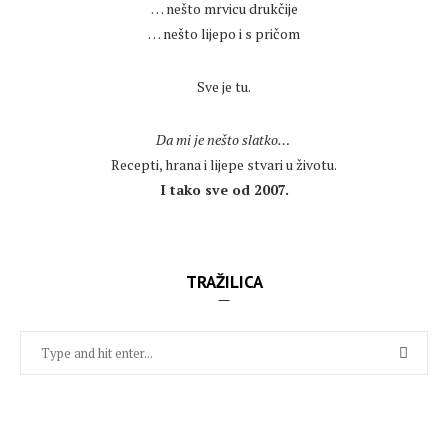
… nešto mrvicu drukčije
… nešto lijepo i s pričom
.
Sve je tu.
.
Da mi je nešto slatko…
Recepti, hrana i lijepe stvari u životu.
I tako sve od 2007.
TRAŽILICA