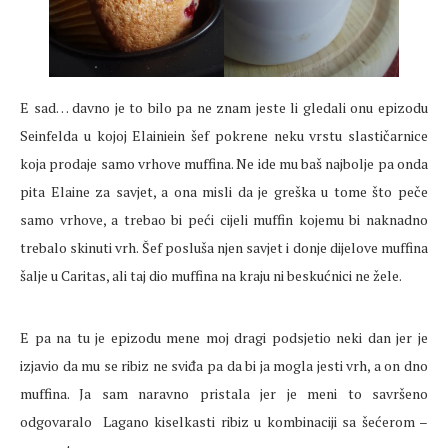
E sad… davno je to bilo pa ne znam jeste li gledali onu epizodu
Seinfelda u kojoj Elainiein šef pokrene neku vrstu slastičarnice
koja prodaje samo vrhove muffina. Ne ide mu baš najbolje pa onda
pita Elaine za savjet, a ona misli da je greška u tome što peče
samo vrhove, a trebao bi peći cijeli muffin kojemu bi naknadno
trebalo skinuti vrh. Šef posluša njen savjet i donje dijelove muffina
šalje u Caritas, ali taj dio muffina na kraju ni beskućnici ne žele.
E pa na tu je epizodu mene moj dragi podsjetio neki dan jer je
izjavio da mu se ribiz ne sviđa pa da bi ja mogla jesti vrh, a on dno
muffina. Ja sam naravno pristala jer je meni to savršeno
odgovaralo
Lagano kiselkasti ribiz u kombinaciji sa šećerom –