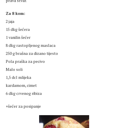
prava stvar.
Za 8 kom:
2 jaja
15 dkg šećera
1 vanilin šećer
8 dkg rastopljenog maslaca
250 g brašna za dizano tijesto
Pola praška za pecivo
Malo soli
1,5 dcl mlijeka
kardamom, cimet
6 dkg crvenog ribiza
+šećer za posipanje