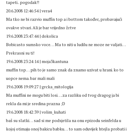
tapeti.. pogodak!!
20.6.2008 12:46:54 | vera4
Ma tko ne bi razvio muffin top a i bottom također, probavajući
ovakve stvari. Ali je bar vrijedno žrtve
19.6.2008 23:47:44 | dokolica
Bobicasto sumsko voce… Ma to niti u ludilu ne moze ne valjati…
Prekrasni su ti!
19.6.2008 23:24:14 | moja3kantuna
muffin top… pih to je samo znak da znamo uzivat u hrani. ko to
uopce nema. bar mali mali
19.6.2008 19:09:27 | grcka_mitologija
Ma muffini ne mogu biti losi….za razliku od tvog dragog ja bi
rekla da mi je sredina prazna ;D
19.6.2008 18:42:39 | volim_kuhati
baš su slatki… sad si me podsjetila na onu epizodu seinfelda u
kojoj otimaju onoj bakicu babku… to sam oduvijek htejla probati i