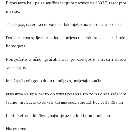
Pripremite kalupe za muffine i ugrijte pećnicu na 180 °C, rastopite
maslac.
Tucite jaja, šećer i šećer vaniliju dok mješavina malo ne posvijetli.
Dodajte rastopljeni maslac i miješajte dok smjesa ne bude
homogena.
Pomiješajte brašno, prašak i sol pa dodajte u smjesu i dobro
izmiješajte.
Miješajući polagano dodajte mlijeko, umiješajte začine.
Napunite kalupe skoro do vrha i pospite ribizom i onda šećerom
(samo mrvicu, tako da vrh kasnije bude sladak). Pecite 30-35 min.
Jedite netom ohlađeno, najbolje uz malo hladnog mlijeka.
Napomena: