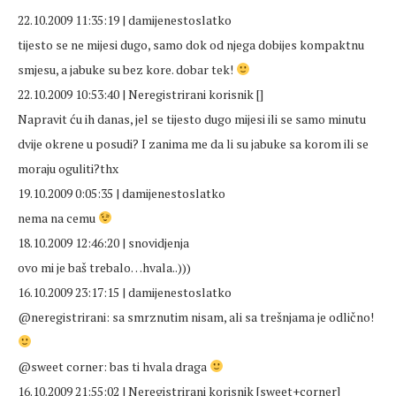
22.10.2009 11:35:19 | damijenestoslatko
tijesto se ne mijesi dugo, samo dok od njega dobijes kompaktnu
smjesu, a jabuke su bez kore. dobar tek!
22.10.2009 10:53:40 | Neregistrirani korisnik []
Napravit ću ih danas, jel se tijesto dugo mijesi ili se samo minutu
dvije okrene u posudi? I zanima me da li su jabuke sa korom ili se
moraju oguliti?thx
19.10.2009 0:05:35 | damijenestoslatko
nema na cemu
18.10.2009 12:46:20 | snovidjenja
ovo mi je baš trebalo…hvala..)))
16.10.2009 23:17:15 | damijenestoslatko
@neregistrirani: sa smrznutim nisam, ali sa trešnjama je odlično!
@sweet corner: bas ti hvala draga
16.10.2009 21:55:02 | Neregistrirani korisnik [sweet+corner]