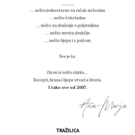
_______
… nešto jednostavno za ručak na brzinu
… nešto čokoladno
… nešto za druženje s prijateljima
… nešto mrvicu drukčije
… nešto lijepo i s pričom
.
Sve je tu.
.
Da mi je nešto slatko…
Recepti, hrana i lijepe stvari u životu.
I tako sve od 2007.
TRAŽILICA