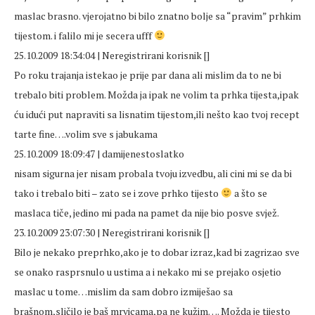
maslac brasno. vjerojatno bi bilo znatno bolje sa “pravim” prhkim
tijestom. i falilo mi je secera ufff
25.10.2009 18:34:04 | Neregistrirani korisnik []
Po roku trajanja istekao je prije par dana ali mislim da to ne bi
trebalo biti problem. Možda ja ipak ne volim ta prhka tijesta,ipak
ću idući put napraviti sa lisnatim tijestom,ili nešto kao tvoj recept
tarte fine….volim sve s jabukama
25.10.2009 18:09:47 | damijenestoslatko
nisam sigurna jer nisam probala tvoju izvedbu, ali cini mi se da bi
tako i trebalo biti – zato se i zove prhko tijesto
a što se
maslaca tiče, jedino mi pada na pamet da nije bio posve svjež.
23.10.2009 23:07:30 | Neregistrirani korisnik []
Bilo je nekako preprhko,ako je to dobar izraz,kad bi zagrizao sve
se onako rasprsnulo u ustima a i nekako mi se prejako osjetio
maslac u tome…mislim da sam dobro izmiješao sa
brašnom,sličilo je baš mrvicama,pa ne kužim…. Možda je tijesto