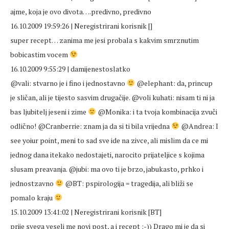
ajme, koja je ovo divota….predivno, predivno
16.10.2009 19:59:26 | Neregistrirani korisnik []
super recept… zanima me jesi probala s kakvim smrznutim
bobicastim vocem
16.10.2009 9:55:29 | damijenestoslatko
@vali: stvarno je i fino i jednostavno
@elephant: da, princup
je sličan, ali je tijesto sasvim drugačije. @voli kuhati: nisam ti ni ja
bas ljubitelj jeseni i zime
@Monika: i ta tvoja kombinacija zvuči
odlično! @Cranberrie: znam ja da si ti bila vrijedna
@Andrea: I
see yoiur point, meni to sad sve ide na zivce, ali mislim da ce mi
jednog dana itekako nedostajeti, narocito prijateljice s kojima
slusam preavanja. @jubi: ma ovo ti je brzo, jabukasto, prhko i
jednostzavno
@BT: pspirologija = tragedija, ali bliži se
pomalo kraju
15.10.2009 13:41:02 | Neregistrirani korisnik [BT]
prije svega veseli me novi post, a i recept :-)) Drago mi je da si