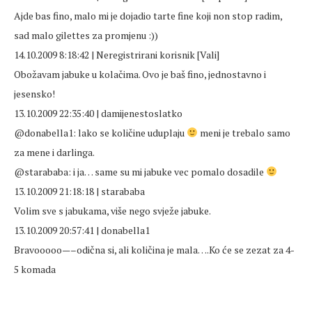
Ajde bas fino, malo mi je dojadio tarte fine koji non stop radim,
sad malo gilettes za promjenu :))
14.10.2009 8:18:42 | Neregistrirani korisnik [Vali]
Obožavam jabuke u kolačima. Ovo je baš fino, jednostavno i
jesensko!
13.10.2009 22:35:40 | damijenestoslatko
@donabella1: lako se količine uduplaju
meni je trebalo samo
za mene i darlinga.
@starababa: i ja… same su mi jabuke vec pomalo dosadile
13.10.2009 21:18:18 | starababa
Volim sve s jabukama, više nego svježe jabuke.
13.10.2009 20:57:41 | donabella1
Bravooooo—–odična si, ali količina je mala….Ko će se zezat za 4-
5 komada