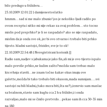
bilo predugo u frižideru…
23.10.2009 12:01:22 | damijenestoslatko
hmmm… sad si me malo zbunio! jos je nekoliko ljudi radilo po
ovom receptu i nitko mi nije rekao za ovaj problem… sto tocno
mislis pod preprhko? je li se raspadalo? ako se nije raspadalo,
mislim da je onda sve ok, jer bi ovo stvarno i trebalo biti prhko
tijesto. hladni sastojci, frizider, sve je to ok!
22.10.2009 22:54:48 | Neregistrirani korisnik []
Radio sam,nadjev s jabukama je jako fin,ali mi je ovo tijesto ispalo
malo previše prhko,ne kužim zašto?možda sam trebao malo
kis.vrhnja staviti…ne znam točno kakav okus imaju ove
galette,možda bi tako trebalo biti okusom,mada sumnjam…. svi
sastojci su bili hladni,(tako mora biti,šta ne?),izmrvio sam maslac
sa brašnom,stavio sam kuglu cca 2 h u frižider,i i onda
razvaljao,malo mi se činilo pretvrdo…pekao sam ih cca 30-35 min
na 180