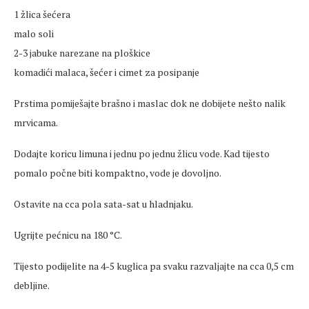
1 žlica šećera
malo soli
2-3 jabuke narezane na ploškice
komadići malaca, šećer i cimet za posipanje
Prstima pomiješajte brašno i maslac dok ne dobijete nešto nalik
mrvicama.
Dodajte koricu limuna i jednu po jednu žlicu vode. Kad tijesto
pomalo počne biti kompaktno, vode je dovoljno.
Ostavite na cca pola sata-sat u hladnjaku.
Ugrijte pećnicu na 180 °C.
Tijesto podijelite na 4-5 kuglica pa svaku razvaljajte na cca 0,5 cm
debljine.