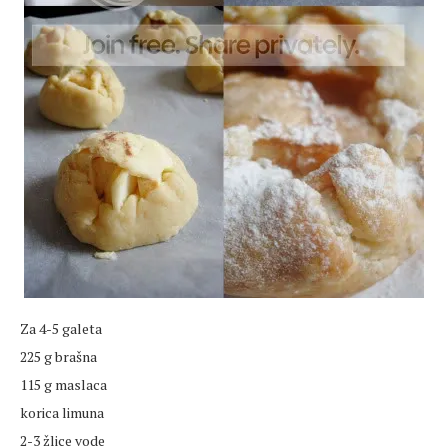
Za 4-5 galeta
225 g brašna
115 g maslaca
korica limuna
2-3 žlice vode