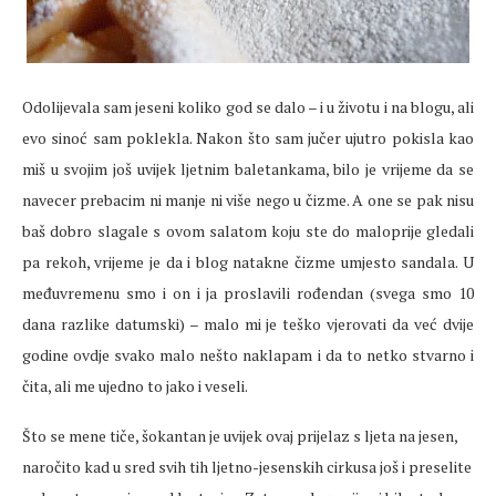
Odolijevala sam jeseni koliko god se dalo – i u životu i na blogu, ali
evo sinoć sam poklekla. Nakon što sam jučer ujutro pokisla kao
miš u svojim još uvijek ljetnim baletankama, bilo je vrijeme da se
navecer prebacim ni manje ni više nego u čizme. A one se pak nisu
baš dobro slagale s ovom salatom koju ste do maloprije gledali
pa rekoh, vrijeme je da i blog natakne čizme umjesto sandala. U
međuvremenu smo i on i ja proslavili rođendan (svega smo 10
dana razlike datumski) – malo mi je teško vjerovati da već dvije
godine ovdje svako malo nešto naklapam i da to netko stvarno i
čita, ali me ujedno to jako i veseli.
Što se mene tiče, šokantan je uvijek ovaj prijelaz s ljeta na jesen,
naročito kad u sred svih tih ljetno-jesenskih cirkusa još i preselite