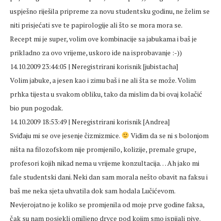
uspješno riješila pripreme za novu studentsku godinu, ne želim se
niti prisjećati sve te papirologije ali što se mora mora se.
Recept mi je super, volim ove kombinacije sa jabukama i baš je
prikladno za ovo vrijeme, uskoro ide na isprobavanje :-))
14.10.2009 23:44:05 | Neregistrirani korisnik [jubistacha]
Volim jabuke, a jesen kao i zimu baš i ne ali šta se može. Volim
prhka tijesta u svakom obliku, tako da mislim da bi ovaj kolačić
bio pun pogodak.
14.10.2009 18:53:49 | Neregistrirani korisnik [Andrea]
Sviđaju mi se ove jesenje čizmizmice.
Vidim da se ni s bolonjom
ništa na filozofskom nije promjenilo, kolizije, premale grupe,
profesori kojih nikad nema u vrijeme konzultacija… Ah jako mi
fale studentski dani. Neki dan sam morala nešto obavit na faksu i
baš me neka sjeta uhvatila dok sam hodala Lučićevom.
Nevjerojatno je koliko se promjenila od moje prve godine faksa,
čak su nam posjekli omiljeno drvce pod kojim smo ispijali pive.