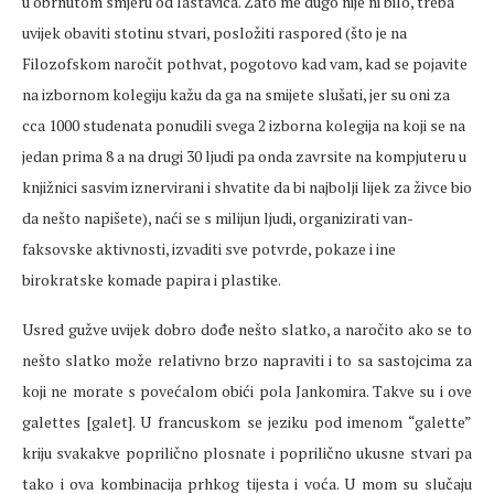
u obrnutom smjeru od lastavica. Zato me dugo nije ni bilo, treba
uvijek obaviti stotinu stvari, posložiti raspored (što je na
Filozofskom naročit pothvat, pogotovo kad vam, kad se pojavite
na izbornom kolegiju kažu da ga na smijete slušati, jer su oni za
cca 1000 studenata ponudili svega 2 izborna kolegija na koji se na
jedan prima 8 a na drugi 30 ljudi pa onda zavrsite na kompjuteru u
knjižnici sasvim iznervirani i shvatite da bi najbolji lijek za živce bio
da nešto napišete), naći se s milijun ljudi, organizirati van-
faksovske aktivnosti, izvaditi sve potvrde, pokaze i ine
birokratske komade papira i plastike.
Usred gužve uvijek dobro dođe nešto slatko, a naročito ako se to
nešto slatko može relativno brzo napraviti i to sa sastojcima za
koji ne morate s povećalom obići pola Jankomira. Takve su i ove
galettes [galet]. U francuskom se jeziku pod imenom “galette”
kriju svakakve poprilično plosnate i poprilično ukusne stvari pa
tako i ova kombinacija prhkog tijesta i voća. U mom su slučaju