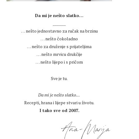
.
Da mi je nešto slatko…
_______
… nešto jednostavno za ručak na brzinu
… nešto čokoladno
… nešto za druženje s prijateljima
… nešto mrvicu drukčije
… nešto lijepo i s pričom
.
Sve je tu.
.
Da mi je nešto slatko…
Recepti, hrana i lijepe stvari u životu.
I tako sve od 2007.