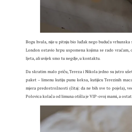
Bogu hvala, nije u pitnju bio luđak nego buduća vrhunska s
London ostavio hrpu uspomena kojima se rado vraćam, os
ljeta, ali uvijek smo tu negdje, u kontaktu.
Da skratim malo priču, Tereza i Nikola jedno su jutro uše
paket – limenu kutiju punu keksa, kutijicu Terezinih maca
mjera predostrožnosti (čitaj: da ne bih sve to pojela), već
Polovica kolača od limuna otišla je VIP-ovoj mami, a ostatak