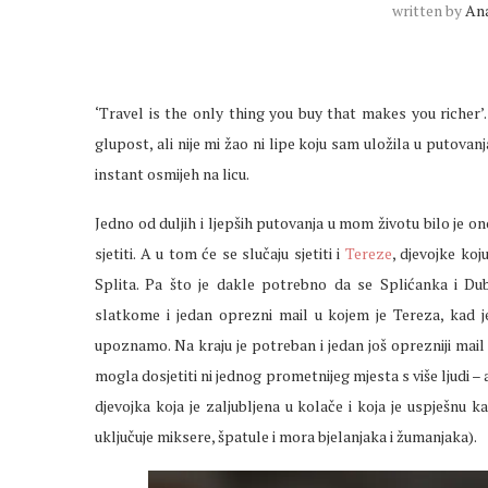
written by
An
‘Travel is the only thing you buy that makes you richer’
glupost, ali nije mi žao ni lipe koju sam uložila u putovan
instant osmijeh na licu.
Jedno od duljih i ljepših putovanja u mom životu bilo je o
sjetiti. A u tom će se slučaju sjetiti i
Tereze
, djevojke koj
Splita. Pa što je dakle potrebno da se Splićanka i D
slatkome i jedan oprezni mail u kojem je Tereza, kad j
upoznamo. Na kraju je potreban i jedan još oprezniji mai
mogla dosjetiti ni jednog prometnijeg mjesta s više ljudi – a
djevojka koja je zaljubljena u kolače i koja je uspješnu 
uključuje miksere, špatule i mora bjelanjaka i žumanjaka).