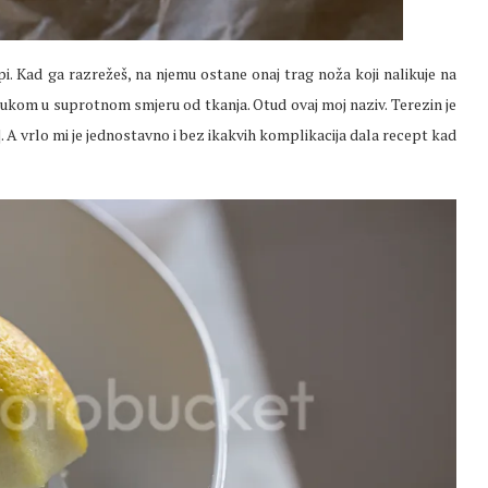
i. Kad ga razrežeš, na njemu ostane onaj trag noža koji nalikuje na
rukom u suprotnom smjeru od tkanja. Otud ovaj moj naziv. Terezin je
]. A vrlo mi je jednostavno i bez ikakvih komplikacija dala recept kad