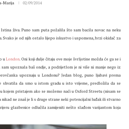
a-Marija
02/09/2014
. Istina živa. Puno sam puta požalila što sam bacila novac na neku
ja. Svako je od njih ostalo lijepo iskustvo i uspomena, brzi okidač za
no u
London
. Oni koji dulje čitaju ove moje švrljotine možda će ga se i
u sam upoznala baš ondje, a podrijetlom je ni više ni manje nego iz
ubrovčanka upoznaju u Londonu? Jedan blog, puno ljubavi prema
e shvatila da smo u istom gradu u isto vrijeme, predložila da se
l u kojem pristajem ako se možemo naći u Oxford Streetu (nisam se
 nikad ne znaš je li s druge strane neki potencijalni luđak ili stvarno
karijeru glazbenice odlučila zamijeniti nešto slađom varijantom koja