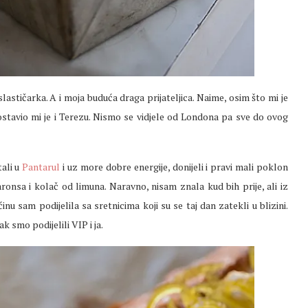
lastičarka. A i moja buduća draga prijateljica. Naime, osim što mi je
tavio mi je i Terezu. Nismo se vidjele od Londona pa sve do ovog
tali u
Pantarul
i uz more dobre energije, donijeli i pravi mali poklon
ronsa i kolač od limuna. Naravno, nisam znala kud bih prije, ali iz
inu sam podijelila sa sretnicima koji su se taj dan zatekli u blizini.
 smo podijelili VIP i ja.