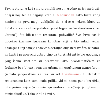
Prvi restoran u koji smo promolili nosom ujedno mi je i najdraži i
onaj u koji bih se najprije vratila:
Madkubben
. Iako biste zbog
naslova na prvu mogli zaključiti da je riječ o nekom klubu za
luđake, stvarna situacija daleko je od toga (
mad
na danskom znači
„hrana“). Što bih u tom restoranu pohvalila? Sve. Prvo nas je
dočekao iznimno ljubazan konobar koji je bio mlad, vedar,
nasmijan i koji nam je znao vrlo detaljno objasniti sve što se nalazi
na karti i preporučiti dobro vino uz to. Ambijent je bio ugodan, s
prigušenim svjetlom (u prijevodu: jako problematičnim za
fotkanje bez blica) i pravom urbanom i opuštenom atmosferom
(nimalo japijevskom za razliku od
Dyrehavena
). U danskim
restoranima koje sam imala priliku vidjeti nema puno kerefeka,
interijerima najčešće dominiraju ne-boje i uređenje je uglavnom
minimalističko. Tako je bilo i ovdje.