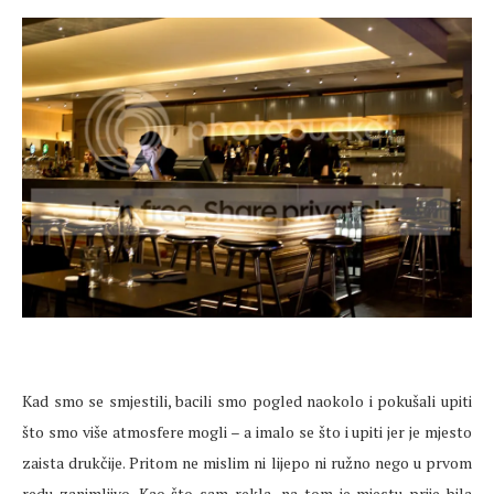
Kad smo se smjestili, bacili smo pogled naokolo i pokušali upiti
što smo više atmosfere mogli – a imalo se što i upiti jer je mjesto
zaista drukčije. Pritom ne mislim ni lijepo ni ružno nego u prvom
redu zanimljivo. Kao što sam rekla, na tom je mjestu prije bila