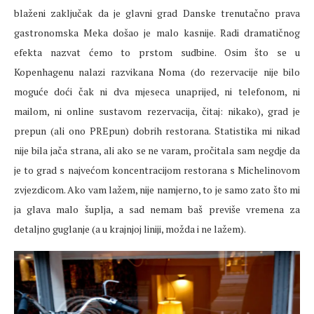
blaženi zaključak da je glavni grad Danske trenutačno prava
gastronomska Meka došao je malo kasnije. Radi dramatičnog
efekta nazvat ćemo to prstom sudbine. Osim što se u
Kopenhagenu nalazi razvikana Noma (do rezervacije nije bilo
moguće doći čak ni dva mjeseca unaprijed, ni telefonom, ni
mailom, ni online sustavom rezervacija, čitaj: nikako), grad je
prepun (ali ono PREpun) dobrih restorana. Statistika mi nikad
nije bila jača strana, ali ako se ne varam, pročitala sam negdje da
je to grad s najvećom koncentracijom restorana s Michelinovom
zvjezdicom. Ako vam lažem, nije namjerno, to je samo zato što mi
ja glava malo šuplja, a sad nemam baš previše vremena za
detaljno guglanje (a u krajnjoj liniji, možda i ne lažem).