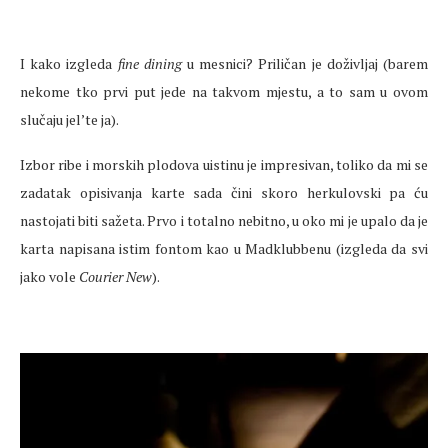
I kako izgleda
fine dining
u mesnici? Priličan je doživljaj (barem
nekome tko prvi put jede na takvom mjestu, a to sam u ovom
slučaju jel’te ja).
Izbor ribe i morskih plodova uistinu je impresivan, toliko da mi se
zadatak opisivanja karte sada čini skoro herkulovski pa ću
nastojati biti sažeta. Prvo i totalno nebitno, u oko mi je upalo da je
karta napisana istim fontom kao u Madklubbenu (izgleda da svi
jako vole
Courier New
).