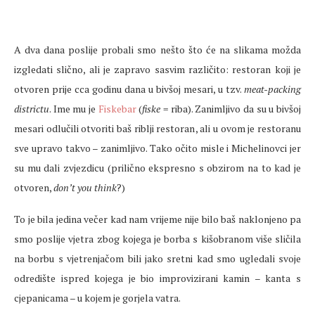
A dva dana poslije probali smo nešto što će na slikama možda
izgledati slično, ali je zapravo sasvim različito: restoran koji je
otvoren prije cca godinu dana u bivšoj mesari, u tzv.
meat-packing
districtu
. Ime mu je
Fiskebar
(
fiske
= riba). Zanimljivo da su u bivšoj
mesari odlučili otvoriti baš riblji restoran, ali u ovom je restoranu
sve upravo takvo – zanimljivo. Tako očito misle i Michelinovci jer
su mu dali zvjezdicu (prilično ekspresno s obzirom na to kad je
otvoren,
don’t you think
?)
To je bila jedina večer kad nam vrijeme nije bilo baš naklonjeno pa
smo poslije vjetra zbog kojega je borba s kišobranom više sličila
na borbu s vjetrenjačom bili jako sretni kad smo ugledali svoje
odredište ispred kojega je bio improvizirani kamin – kanta s
cjepanicama – u kojem je gorjela vatra.