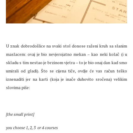
U znak dobrodošlice na svaki stol donose raženi kruh sa slanim
maslacem: ovaj je bio nevjerojatno mekan – kao neki kolač (i u
skladu s tim nestao je brzinom vjetra – to je bio onaj dan kad smo
umirali od gladi). Što se cijena tiče, ovdje će vas račun teško
iznenaditi jer na karti (koja je inače duhovito sročena) velikim
slovima piše:
[the small print]
you choose 1, 2, 3 or 4 courses