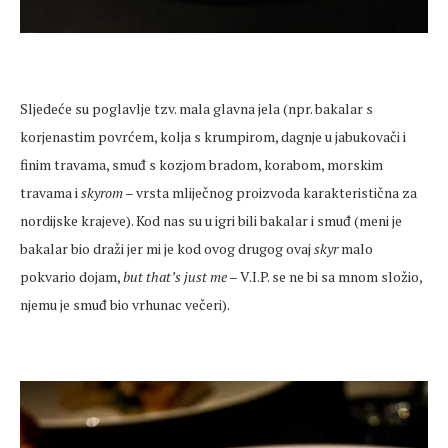
Sljedeće su poglavlje tzv. mala glavna jela (npr. bakalar s
korjenastim povrćem, kolja s krumpirom, dagnje u jabukovači i
finim travama, smuđ s kozjom bradom, korabom, morskim
travama i
skyrom
– vrsta mliječnog proizvoda karakteristična za
nordijske krajeve). Kod nas su u igri bili bakalar i smuđ (meni je
bakalar bio draži jer mi je kod ovog drugog ovaj
skyr
malo
pokvario dojam,
but that’s just me
– V.I.P. se ne bi sa mnom složio,
njemu je smuđ bio vrhunac večeri).