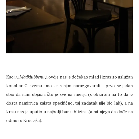
Kao i u
Madklubbenu
, i ovdje nas je dočekao mlad i izrazito uslužan
konobar. O svemu smo se s njim narazgovarali – prvo se jadan
ubio da nam objasni što je sve na meniju (s obzirom na to da je
dosta namirnica zaista specifično, taj zadatak nije bio lak), a na
kraju nas je uputio u najbolji bar u blizini (a mi njega da dođe na
odmor u Krouejša).