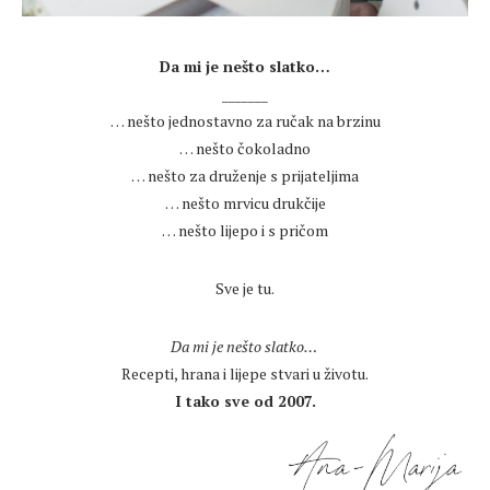
.
Da mi je nešto slatko…
_______
… nešto jednostavno za ručak na brzinu
… nešto čokoladno
… nešto za druženje s prijateljima
… nešto mrvicu drukčije
… nešto lijepo i s pričom
.
Sve je tu.
.
Da mi je nešto slatko…
Recepti, hrana i lijepe stvari u životu.
I tako sve od 2007.