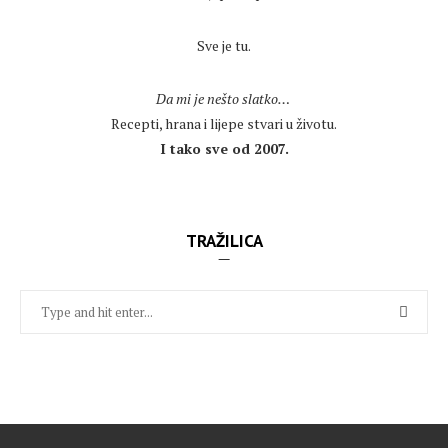
.
Sve je tu.
.
Da mi je nešto slatko…
Recepti, hrana i lijepe stvari u životu.
I tako sve od 2007.
TRAŽILICA