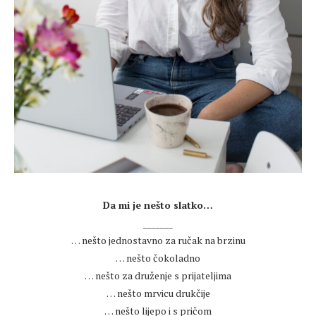
.
Da mi je nešto slatko…
_______
… nešto jednostavno za ručak na brzinu
… nešto čokoladno
… nešto za druženje s prijateljima
… nešto mrvicu drukčije
… nešto lijepo i s pričom