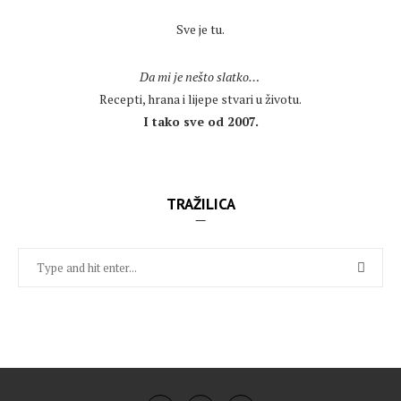
.
Sve je tu.
.
Da mi je nešto slatko…
Recepti, hrana i lijepe stvari u životu.
I tako sve od 2007.
TRAŽILICA