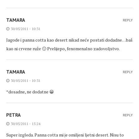
TAMARA
REPLY
30/05/2011 - 10:31
Jagode i panna cotta kao desert nikad neće postati dodadne…baš
kao ni crvene ruže 🙂 Prelijepo, fenomenalno zadovoljstvo.
TAMARA
REPLY
30/05/2011 - 10:31
*dosadne, ne dodatne 😀
PETRA
REPLY
30/05/2011 - 15:24
Super izgleda. Panna cotta mi je omiljeni ljetni desert. Nisu to