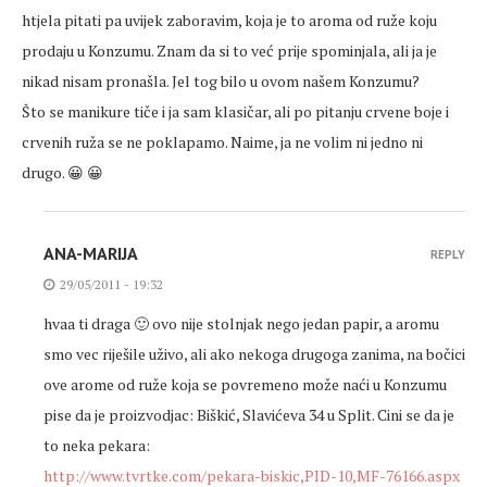
htjela pitati pa uvijek zaboravim, koja je to aroma od ruže koju
prodaju u Konzumu. Znam da si to već prije spominjala, ali ja je
nikad nisam pronašla. Jel tog bilo u ovom našem Konzumu?
Što se manikure tiče i ja sam klasičar, ali po pitanju crvene boje i
crvenih ruža se ne poklapamo. Naime, ja ne volim ni jedno ni
drugo. 😀 😀
ANA-MARIJA
REPLY
29/05/2011 - 19:32
hvaa ti draga 🙂 ovo nije stolnjak nego jedan papir, a aromu
smo vec riješile uživo, ali ako nekoga drugoga zanima, na bočici
ove arome od ruže koja se povremeno može naći u Konzumu
pise da je proizvodjac: Biškić, Slavićeva 34 u Split. Cini se da je
to neka pekara:
http://www.tvrtke.com/pekara-biskic,PID-10,MF-76166.aspx