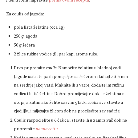
Za coulis od jagoda:
pola lista želatine (cca 1g)
250 g jagoda
50 g šećera
2 žlice ružine vodice (ili par kapi arome ruže)
Prvo pripremite
coulis
. Namočite želatinu u hladnoj vodi.
Jagode usitnite pa ih pomiješjte sa šećerom i kuhajte 3-5 min
na srednje jakoj vatri. Maknite ih s vatre, dodajte im ružinu
vodicu i listić želtine. Dobro promiješajte dok se želatina ne
otopi, a zatim ako želite sasvim glatki
coulis
sve stavite u
cjediljku i miješajte žlicom dok ne procijedite sav sadržaj.
Coulis raspodjelite u 6 čašica i stavite ih u zamrzivač dok ne
pripremite
panna cottu
.
Kad je
panna cotta
gotova, prelijte je preko
coulisa
(pažljivo –