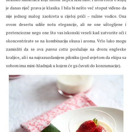
je danas riječ prava je klasika. I bila bi nešto već stoput viđeno da
nije jednog malog zaokreta u cijeloj priči – ružine vodice. Ona
ovom desertu udiše notu elegancije, ali ne one uštogljene i
pretenciozne nego one što vas iskonski veseli kad zatvorite oči i
skoncentrirate se na kombinaciju okusa i aroma. Vrlo lako mogu
zamisliti da se ova
panna cotta
poslužuje na dvoru engleske
kraljice, ali i na najrazuzdanijem pikniku (pod uvjetom da ekipa sa
sobom ima mini-hladnjak u kojem će ga čuvati do konzumacije).