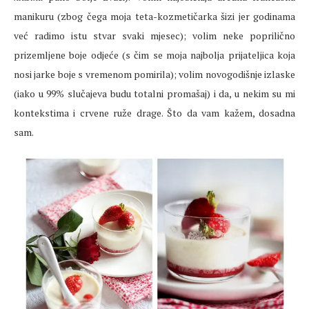
manikuru (zbog čega moja teta-kozmetičarka šizi jer godinama
već radimo istu stvar svaki mjesec); volim neke poprilično
prizemljene boje odjeće (s čim se moja najbolja prijateljica koja
nosi jarke boje s vremenom pomirila); volim novogodišnje izlaske
(iako u 99% slučajeva budu totalni promašaj) i da, u nekim su mi
kontekstima i crvene ruže drage. Što da vam kažem, dosadna
sam.