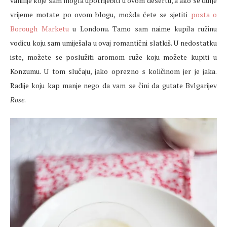
vanilije koje sam mogla upotrijebiti u ovom desertu, a ako se dulje
vrijeme motate po ovom blogu, možda ćete se sjetiti
posta o
Borough Marketu
u Londonu. Tamo sam naime kupila ružinu
vodicu koju sam umiješala u ovaj romantični slatkiš. U nedostatku
iste, možete se poslužiti aromom ruže koju možete kupiti u
Konzumu. U tom slučaju, jako oprezno s količinom jer je jaka.
Radije koju kap manje nego da vam se čini da gutate Bvlgarijev
Rose
.