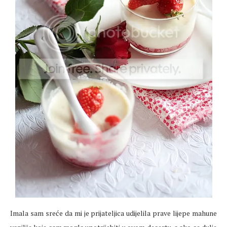
Imala sam sreće da mi je prijateljica udijelila prave lijepe mahune