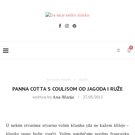
0
Kremasti deserti
Slatko
PANNA COTTA S COULISOM OD JAGODA I RUŽE
written by
Ana-Marija
27/05/2011
U nekim stvarima stvarno volim klasiku (da ne kažem
klišeje
–
klasika
puno bolje zvuči). Volim najobičniju urednu francusku