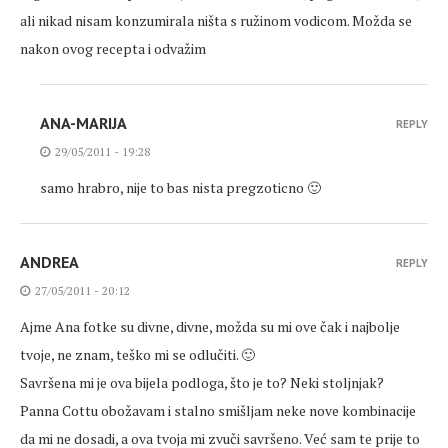
ali nikad nisam konzumirala ništa s ružinom vodicom. Možda se
nakon ovog recepta i odvažim
ANA-MARIJA
REPLY
29/05/2011 - 19:28
samo hrabro, nije to bas nista pregzoticno 🙂
ANDREA
REPLY
27/05/2011 - 20:12
Ajme Ana fotke su divne, divne, možda su mi ove čak i najbolje
tvoje, ne znam, teško mi se odlučiti. 🙂
Savršena mi je ova bijela podloga, što je to? Neki stoljnjak?
Panna Cottu obožavam i stalno smišljam neke nove kombinacije
da mi ne dosadi, a ova tvoja mi zvuči savršeno. Već sam te prije to