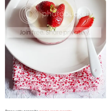
Panna cottu
napravite
prema ovom receptu
.