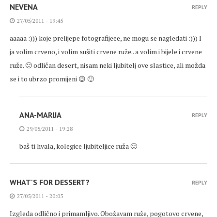
NEVENA
REPLY
27/05/2011 - 19:45
aaaaa :))) koje prelijepe fotografijeee, ne mogu se nagledati :))) I
ja volim crveno, i volim sušiti crvene ruže.. a volim i bijele i crvene
ruže. 🙂 odličan desert, nisam neki ljubitelj ove slastice, ali možda
se i to ubrzo promijeni 😉 🙂
ANA-MARIJA
REPLY
29/05/2011 - 19:28
baš ti hvala, kolegice ljubiteljice ruža 🙂
WHAT'S FOR DESSERT?
REPLY
27/05/2011 - 20:05
Izgleda odlično i primamljivo. Obožavam ruže, pogotovo crvene,