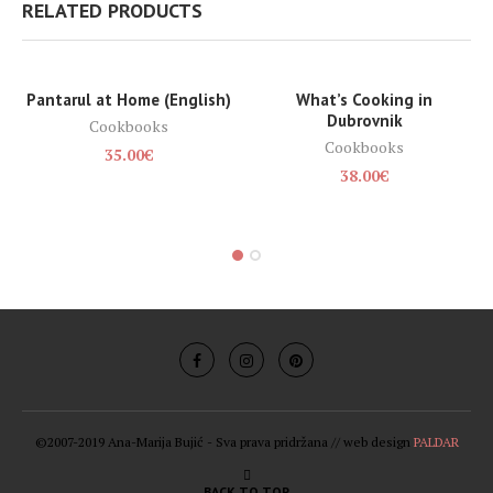
RELATED PRODUCTS
Pantarul at Home (English)
What’s Cooking in
SOLD OUT
Dubrovnik
Cookbooks
Cookbooks
35.00
€
38.00
€
©2007-2019 Ana-Marija Bujić - Sva prava pridržana // web design
PALDAR
BACK TO TOP