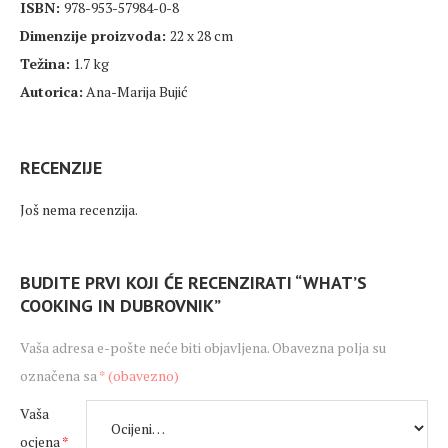
ISBN:
978-953-57984-0-8
Dimenzije proizvoda:
22 x 28 cm
Težina:
1.7 kg
Autorica:
Ana-Marija Bujić
RECENZIJE
Još nema recenzija.
BUDITE PRVI KOJI ĆE RECENZIRATI “WHAT’S
COOKING IN DUBROVNIK”
Vaša adresa e-pošte neće biti objavljena.
Obavezna polja su
označena sa
* (obavezno)
Vaša
ocjena
*