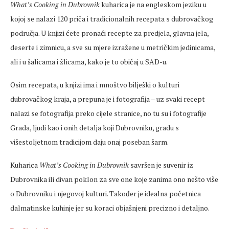
What’s Cooking in Dubrovnik
kuharica je na engleskom jeziku u
kojoj se nalazi 120 priča i tradicionalnih recepata s dubrovačkog
područja. U knjizi ćete pronaći recepte za predjela, glavna jela,
deserte i zimnicu, a sve su mjere izražene u metričkim jedinicama,
ali i u šalicama i žlicama, kako je to običaj u SAD-u.
Osim recepata, u knjizi ima i mnoštvo bilješki o kulturi
dubrovačkog kraja, a prepuna je i fotografija – uz svaki recept
nalazi se fotografija preko cijele stranice, no tu su i fotografije
Grada, ljudi kao i onih detalja koji Dubrovniku, gradu s
višestoljetnom tradicijom daju onaj poseban šarm.
Kuharica
What’s Cooking in Dubrovnik
savršen je suvenir iz
Dubrovnika ili divan poklon za sve one koje zanima ono nešto više
o Dubrovniku i njegovoj kulturi. Također je idealna početnica
dalmatinske kuhinje jer su koraci objašnjeni precizno i detaljno.