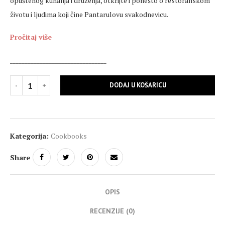
opuštenog kuhanja i druženja, otkrijte i ponešto o restoranskom
životu i ljudima koji čine Pantarulovu svakodnevicu.
Pročitaj više
________________________________
DODAJ U KOŠARICU
Kategorija:
Cookbooks
Share
OPIS
RECENZIJE (0)