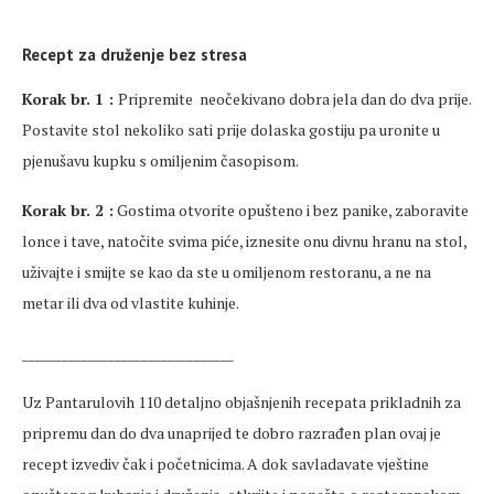
Recept za druženje bez stresa
Korak br. 1 :
Pripremite neočekivano dobra jela dan do dva prije.
Postavite stol nekoliko sati prije dolaska gostiju pa uronite u
pjenušavu kupku s omiljenim časopisom.
Korak br. 2 :
Gostima otvorite opušteno i bez panike, zaboravite
lonce i tave, natočite svima piće, iznesite onu divnu hranu na stol,
uživajte i smijte se kao da ste u omiljenom restoranu, a ne na
metar ili dva od vlastite kuhinje.
________________________________
Uz Pantarulovih 110 detaljno objašnjenih recepata prikladnih za
pripremu dan do dva unaprijed te dobro razrađen plan ovaj je
recept izvediv čak i početnicima. A dok savladavate vještine